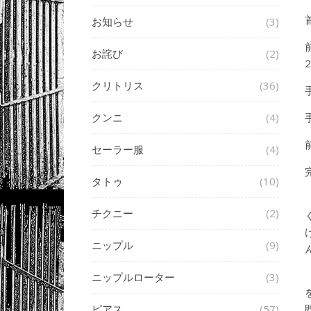
お知らせ
(3)
お詫び
(2)
2
クリトリス
(36)
クンニ
(4)
セーラー服
(4)
タトゥ
(10)
チクニー
(2)
ニップル
(9)
ニップルローター
(3)
ピアス
(57)