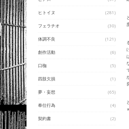
ヒトイヌ
(281)
フェラチオ
(30)
体調不良
(121)
創作活動
(6)
口枷
(5)
四肢欠損
(1)
夢・妄想
(65)
奉仕行為
(4)
契約書
(2)