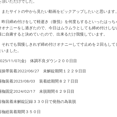
を頂いただけでした。
またサイトの中から見たい動画をピックアップしたいと思います
昨日締め付けをして軽逝き（微悦）を何度もするといったはっち
けオナニーをし過ぎたので、今日はムラムラとしても締め付けしな
様に自粛すると決めていたので、出来るだけ我慢しています。
それでも我慢しきれず締め付けオナニーして寸止めを２回もして
まいました。
2025/11/07(金) 体調不良ダウン２００日目
貞操帯装着2022/06/27 未解錠期間１２２９日目
腿枷装着2023/08/03 装着総期間８２７日目
腿枷固定2024/02/17 未脱期間６２９日目
首枷装着未解錠記録３３０日で発熱の為装脱
首枷総装着期間３５０日