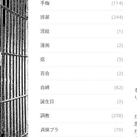
手枷
(114)
排尿
(244)
淫紋
(1)
漫画
(2)
痣
(5)
百合
(2)
自縛
(82)
誕生日
(3)
調教
(258)
貞操ブラ
(76)