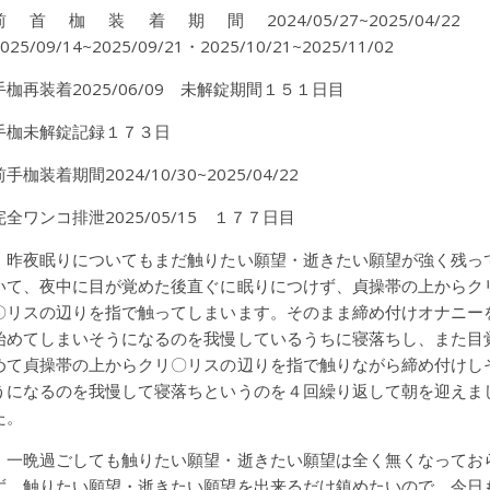
前首枷装着期間2024/05/27~2025/04/22
025/09/14~2025/09/21・2025/10/21~2025/11/02
手枷再装着2025/06/09 未解錠期間１５１日目
手枷未解錠記録１７３日
前手枷装着期間2024/10/30~2025/04/22
完全ワンコ排泄2025/05/15 １７７日目
昨夜眠りについてもまだ触りたい願望・逝きたい願望が強く残っ
いて、夜中に目が覚めた後直ぐに眠りにつけず、貞操帯の上からク
〇リスの辺りを指で触ってしまいます。そのまま締め付けオナニー
始めてしまいそうになるのを我慢しているうちに寝落ちし、また目
めて貞操帯の上からクリ〇リスの辺りを指で触りながら締め付けし
うになるのを我慢して寝落ちというのを４回繰り返して朝を迎えま
た。
一晩過ごしても触りたい願望・逝きたい願望は全く無くなってお
ず、触りたい願望・逝きたい願望を出来るだけ鎮めたいので、今日