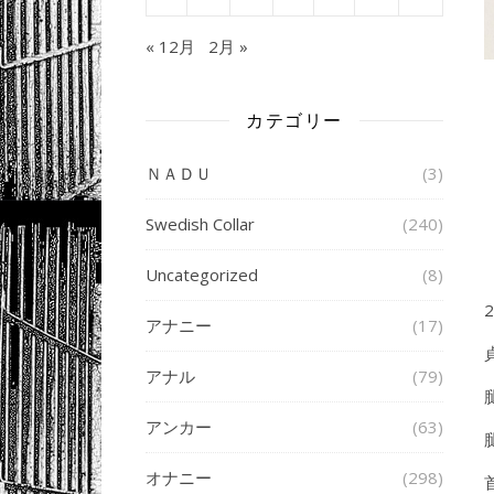
« 12月
2月 »
カテゴリー
ＮＡＤＵ
(3)
Swedish Collar
(240)
Uncategorized
(8)
アナニー
(17)
アナル
(79)
アンカー
(63)
オナニー
(298)