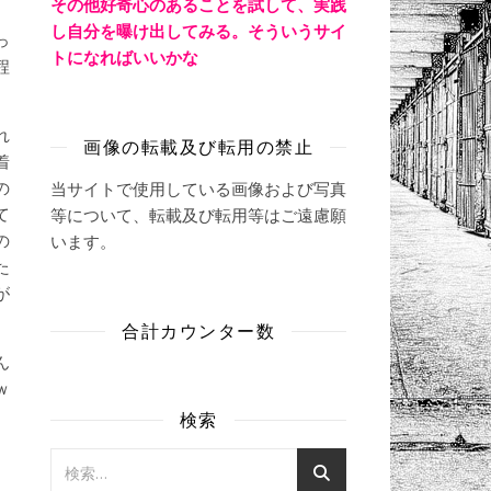
その他好奇心のあることを試して、実践
し自分を曝け出してみる。そういうサイ
っ
トになればいいかな
程
れ
画像の転載及び転用の禁止
着
の
当サイトで使用している画像および写真
て
等について、転載及び転用等はご遠慮願
の
います。
た
が
合計カウンター数
ん
ｗ
検索