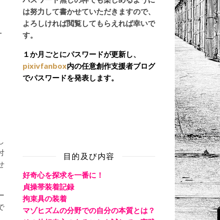
は努力して書かせていただきますので、
よろしければ閲覧してもらえれば幸いで
・
す。
１か月ごとにパスワードが更新し、
pixivfanbox
内の任意創作支援者ブログ
でパスワードを発表します。
し
付
目的及び内容
せ
好奇心を探求を一番に！
貞操帯装着記録
ー
拘束具の装着
で
マゾヒズムの分野での自分の本質とは？