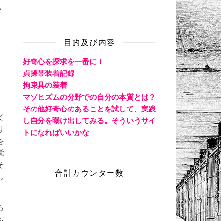
・
目的及び内容
好奇心を探求を一番に！
貞操帯装着記録
拘束具の装着
マゾヒズムの分野での自分の本質とは？
その他好奇心のあることを試して、実践
て
し自分を曝け出してみる。そういうサイ
リ
トになればいいかな
を
覚
そ
合計カウンター数
し
ら
も