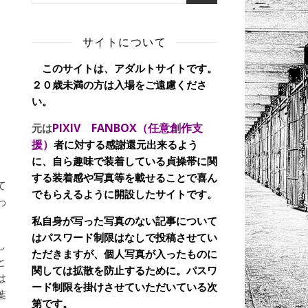
サイトについて
このサイトは、アダルトサイトです。
２０歳未満の方は入場をご遠慮くださ
い。
PIXIV FANBOX（任意創作支
元は
援）
者に対する感謝還元出来るよう
に、自ら趣味で装着している貞操帯に関
する装着感や写真等を載せることで喜ん
て
でもらえるように開設したサイトです。
わ
私自身が写った写真のない記事について
はパスワード制限はなしで投稿させてい
し
ただきますが、個人写真が入ったものに
と
関しては拡散を防止するために。パスワ
は
ード制限を掛けさせていただいている次
葉
第です。