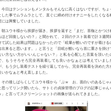
今日はテンションもメンタルもそんなに高くはないですが、ちょ
とした事でムラムラとして、直ぐに締め付けオナニーをしたくなる
度には興奮していました。
朝ユウキ様から挨拶が届き、挨拶を返すと「まだ、首枷とかつけ
るほど回復しないの？」と聞かれて、２回のテスト装着で計３週間
けて試した結果は問題はなかったので「眩暈が酷いのですが着ける
は出来ると思います。」と言うと「目眩が酷いなら首に重さを掛け
ない方ない方がいいんじゃない？」と私を心配した言葉を頂いた
で、もうそろそろ完全再装着しても良いかなぁとは考えていまし
が、もう少し装着テストを繰り返してから、完全再装着を決めた方
良いかなぁと考え直しました。
その後しばらくしてユウキ様から「ぶｗ お、面白いのあるじゃ
と思ってリンク開いたら、サトミの貞操管理のブログの記事じゃん
ｗ」と言ってスクリーンショットの画像が送られてきました。