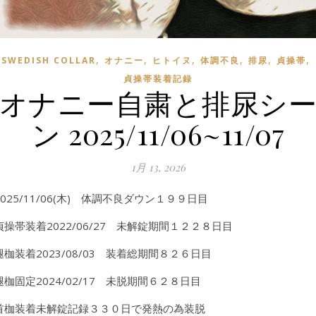
,
,
,
,
,
,
SWEDISH COLLAR
オナニー
ヒトイヌ
体調不良
排尿
貞操帯
貞操帯装着記録
オナニー自粛と排尿シ
ン 2025/11/06~11/07
1月 13, 2026
2025/11/06(木) 体調不良ダウン１９９日目
貞操帯装着2022/06/27 未解錠期間１２２８日目
腿枷装着2023/08/03 装着総期間８２６日目
腿枷固定2024/02/17 未脱期間６２８日目
首枷装着未解錠記録３３０日で発熱の為装脱