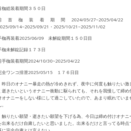
首枷総装着期間３５０日
前首枷装着期間2024/05/27~2025/04/22
025/09/14~2025/09/21・2025/10/21~2025/11/02
手枷再装着2025/06/09 未解錠期間１５０日目
手枷未解錠記録１７３日
前手枷装着期間2024/10/30~2025/04/22
完全ワンコ排泄2025/05/15 １７６日目
昨日のオナニー暴走の熱が冷めきれず、夜中に何度も触りたい激
く逝きたいというオナニー衝動に駆られても、それを我慢して締め
けオナニーをしない様にして過ごしていたので、あまり眠れていま
ん。
触りたい願望・逝きたい願望を下げる為、今日は締め付けオナニ
を出来るだけ自粛したいと思いました。出来るだけと言ってる時点
既に完全自粛とは言えない…。