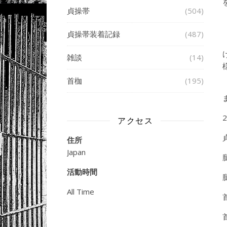
貞操帯
(504)
貞操帯装着記録
(487)
雑談
(14)
首枷
(195)
アクセス
住所
Japan
活動時間
All Time