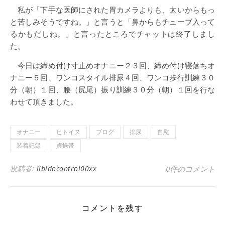
私が「下手な医師にされた胃カメラよりも、太いからもっ
と苦しみそうですね。」と言うと「鼻からもチューブ入って
るかもだしね。」と言ったところでチャットは終了しまし
た。
今日は締め付け寸止めオナニー２３回、締め付け寝落ちオ
ナニー５回、ワンコスタイル排尿４回、ワンコ歩行訓練３０
分（朝）１回、腰（尻尾）振り訓練３０分（朝）１回を行な
わせて頂きました。
オナニー
ヒトイヌ
ブログ
排尿
自慰
装着記録
貞操帯
投稿者:
libidocontrol00xx
0件のコメント
コメントを残す