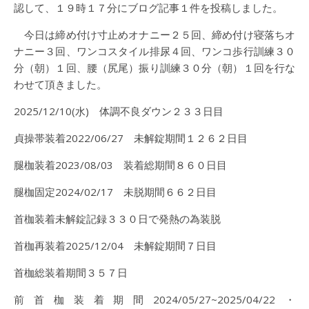
認して、１９時１７分にブログ記事１件を投稿しました。
今日は締め付け寸止めオナニー２５回、締め付け寝落ちオ
ナニー３回、ワンコスタイル排尿４回、ワンコ歩行訓練３０
分（朝）１回、腰（尻尾）振り訓練３０分（朝）１回を行な
わせて頂きました。
2025/12/10(水) 体調不良ダウン２３３日目
貞操帯装着2022/06/27 未解錠期間１２６２日目
腿枷装着2023/08/03 装着総期間８６０日目
腿枷固定2024/02/17 未脱期間６６２日目
首枷装着未解錠記録３３０日で発熱の為装脱
首枷再装着2025/12/04 未解錠期間７日目
首枷総装着期間３５７日
前首枷装着期間2024/05/27~2025/04/22・