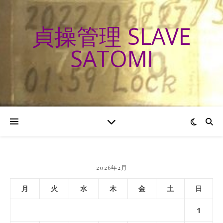
貞操管理 SLAVE
SATOMI
2026年2月
月
火
水
木
金
土
日
1