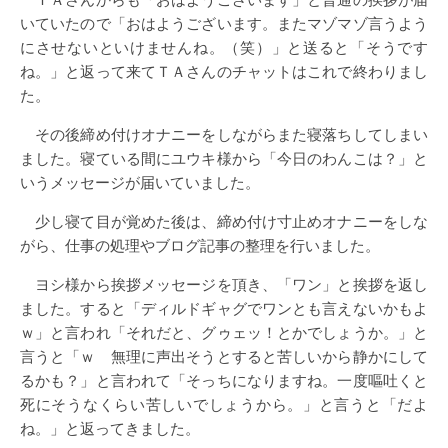
いていたので「おはようございます。またマゾマゾ言うよう
にさせないといけませんね。（笑）」と送ると「そうです
ね。」と返って来てＴＡさんのチャットはこれで終わりまし
た。
その後締め付けオナニーをしながらまた寝落ちしてしまい
ました。寝ている間にユウキ様から「今日のわんこは？」と
いうメッセージが届いていました。
少し寝て目が覚めた後は、締め付け寸止めオナニーをしな
がら、仕事の処理やブログ記事の整理を行いました。
ヨシ様から挨拶メッセージを頂き、「ワン」と挨拶を返し
ました。すると「ディルドギャグでワンとも言えないかもよ
ｗ」と言われ「それだと、グゥェッ！とかでしょうか。」と
言うと「ｗ 無理に声出そうとすると苦しいから静かにして
るかも？」と言われて「そっちになりますね。一度嘔吐くと
死にそうなくらい苦しいでしょうから。」と言うと「だよ
ね。」と返ってきました。