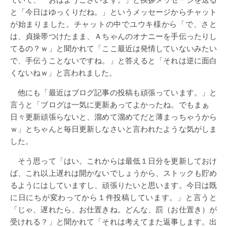
と「今日はゆっくりだね。」というメッセージからチャット
が始まりました。チャットの中でユウキ様から「で、さと
は、貞操帯つけたまま、Ａちゃんのオナニーを手伝ったりし
てるの？ｗ」と聞かれて「ここ最近は発情していないみたい
で、手伝うことないですね。」と答えると「それは逆に面白
くないねｗ」と言われました。
他にも「最近はブログ記事の投稿も頑張っています。」と
言うと「ブログは一気に更新あってよかったね。でもまぁ
日々更新頑張らないと、溜めて溜めてだと薄まっちゃうから
ｗ」とちゃんと毎日更新しなさいと言われたような気がしま
した。
そう思って「はい。これからは最低１日分を更新しておけ
ば、これ以上遅れは開かないでしょうから、ストックも貯め
るようにはしていますし、頑張りたいと思います。今日は既
に日にちが変わってから１件投稿しています。」と言うと
「じゃ、遅れたら、お仕置きね。どんな、罰（お仕置き）が
受けれる？」と聞かれて「それは考えてまた返事します。出