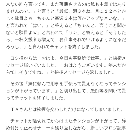
来ない罰を言っても、また落胆させるのは私も本意ではあり
ませんので。」と言うと「最低、週３本ね。月に１２本とか
じゃ駄目よｗ ちゃんと毎週３本は何かアップなさいな。」
と言われて「はい。」と答えると「ちゃんと、言うこと聞か
ないと駄目よｗ」と言われて「ワン」と答えると「そうした
ら、一杯支援者も増えて、お仕事それでいけるようになるだ
ろうし。」と言われてチャットを終了しました。
ヨシ様からは「おはよ。今日も事務所で仕事。」と挨拶メ
ッセージ届いていました。「おはようございます。年末だか
ら忙しそうですね。」と挨拶メッセージを返しました。
その後「妹に頼んで用事を手伝って貰えなくなってテンシ
ョンが下がっています。」と切り出して、愚痴等を聞いて貰
ってチャットを終了しました。
ＴＡさんとは挨拶を交わしただけになってしまいました。
チャットが途切れてからはまたテンションが下がって、締
め付け寸止めオナニーを繰り返しながら、新しいブログ記事