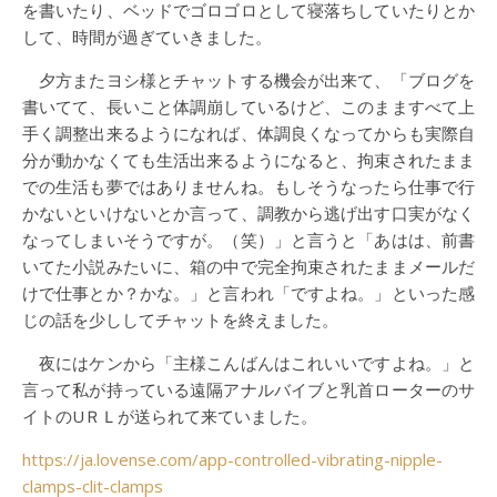
を書いたり、ベッドでゴロゴロとして寝落ちしていたりとか
して、時間が過ぎていきました。
夕方またヨシ様とチャットする機会が出来て、「ブログを
書いてて、長いこと体調崩しているけど、このまますべて上
手く調整出来るようになれば、体調良くなってからも実際自
分が動かなくても生活出来るようになると、拘束されたまま
での生活も夢ではありませんね。もしそうなったら仕事で行
かないといけないとか言って、調教から逃げ出す口実がなく
なってしまいそうですが。（笑）」と言うと「あはは、前書
いてた小説みたいに、箱の中で完全拘束されたままメールだ
けで仕事とか？かな。」と言われ「ですよね。」といった感
じの話を少ししてチャットを終えました。
夜にはケンから「主様こんばんはこれいいですよね。」と
言って私が持っている遠隔アナルバイブと乳首ローターのサ
イトのUＲＬが送られて来ていました。
https://ja.lovense.com/app-controlled-vibrating-nipple-
clamps-clit-clamps