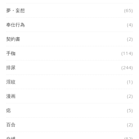
夢・妄想
(65)
奉仕行為
(4)
契約書
(2)
手枷
(114)
排尿
(244)
淫紋
(1)
漫画
(2)
痣
(5)
百合
(2)
自縛
(82)