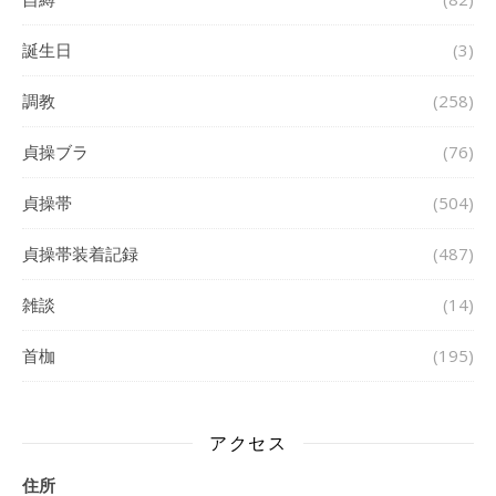
誕生日
(3)
調教
(258)
貞操ブラ
(76)
貞操帯
(504)
貞操帯装着記録
(487)
雑談
(14)
首枷
(195)
アクセス
住所