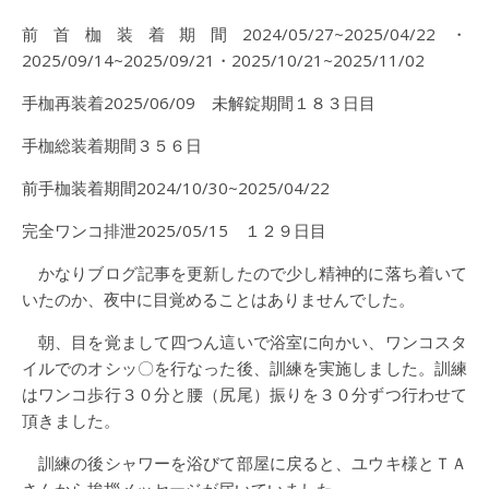
前首枷装着期間2024/05/27~2025/04/22・
2025/09/14~2025/09/21・2025/10/21~2025/11/02
手枷再装着2025/06/09 未解錠期間１８３日目
手枷総装着期間３５６日
前手枷装着期間2024/10/30~2025/04/22
完全ワンコ排泄2025/05/15 １２９日目
かなりブログ記事を更新したので少し精神的に落ち着いて
いたのか、夜中に目覚めることはありませんでした。
朝、目を覚まして四つん這いで浴室に向かい、ワンコスタ
イルでのオシッ〇を行なった後、訓練を実施しました。訓練
はワンコ歩行３０分と腰（尻尾）振りを３０分ずつ行わせて
頂きました。
訓練の後シャワーを浴びて部屋に戻ると、ユウキ様とＴＡ