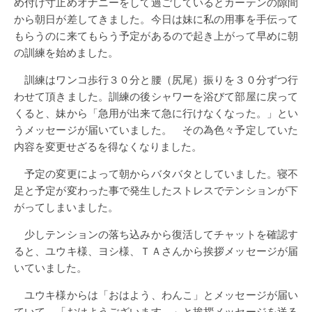
め付け寸止めオナニーをして過ごしているとカーテンの隙間
から朝日が差してきました。今日は妹に私の用事を手伝って
もらうのに来てもらう予定があるので起き上がって早めに朝
の訓練を始めました。
訓練はワンコ歩行３０分と腰（尻尾）振りを３０分ずつ行
わせて頂きました。訓練の後シャワーを浴びて部屋に戻って
くると、妹から「急用が出来て急に行けなくなった。」とい
うメッセージが届いていました。 その為色々予定していた
内容を変更せざるを得なくなりました。
予定の変更によって朝からバタバタとしていました。寝不
足と予定が変わった事で発生したストレスでテンションが下
がってしまいました。
少しテンションの落ち込みから復活してチャットを確認す
ると、ユウキ様、ヨシ様、ＴＡさんから挨拶メッセージが届
いていました。
ユウキ様からは「おはよう、わんこ」とメッセージが届い
ていて、「おはようございます。」と挨拶メッセージを送る