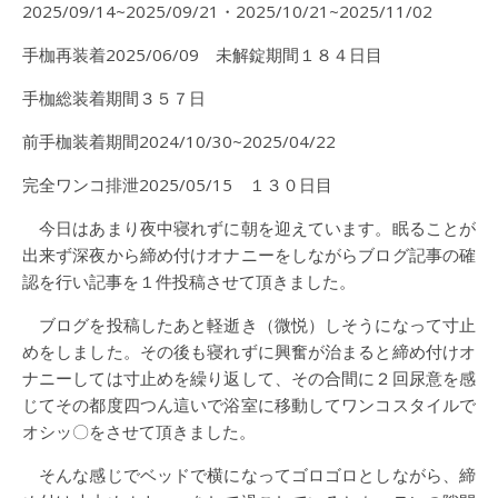
2025/09/14~2025/09/21・2025/10/21~2025/11/02
手枷再装着2025/06/09 未解錠期間１８４日目
手枷総装着期間３５７日
前手枷装着期間2024/10/30~2025/04/22
完全ワンコ排泄2025/05/15 １３０日目
今日はあまり夜中寝れずに朝を迎えています。眠ることが
出来ず深夜から締め付けオナニーをしながらブログ記事の確
認を行い記事を１件投稿させて頂きました。
ブログを投稿したあと軽逝き（微悦）しそうになって寸止
めをしました。その後も寝れずに興奮が治まると締め付けオ
ナニーしては寸止めを繰り返して、その合間に２回尿意を感
じてその都度四つん這いで浴室に移動してワンコスタイルで
オシッ〇をさせて頂きました。
そんな感じでベッドで横になってゴロゴロとしながら、締