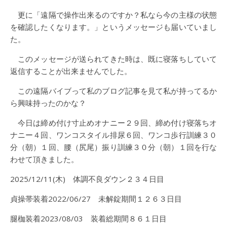
更に「遠隔で操作出来るのですか？私なら今の主様の状態
を確認したくなります。」というメッセージも届いていまし
た。
このメッセージが送られてきた時は、既に寝落ちしていて
返信することが出来ませんでした。
この遠隔バイブって私のブログ記事を見て私が持ってるか
ら興味持ったのかな？
今日は締め付け寸止めオナニー２９回、締め付け寝落ちオ
ナニー４回、ワンコスタイル排尿６回、ワンコ歩行訓練３０
分（朝）１回、腰（尻尾）振り訓練３０分（朝）１回を行な
わせて頂きました。
2025/12/11(木) 体調不良ダウン２３４日目
貞操帯装着2022/06/27 未解錠期間１２６３日目
腿枷装着2023/08/03 装着総期間８６１日目