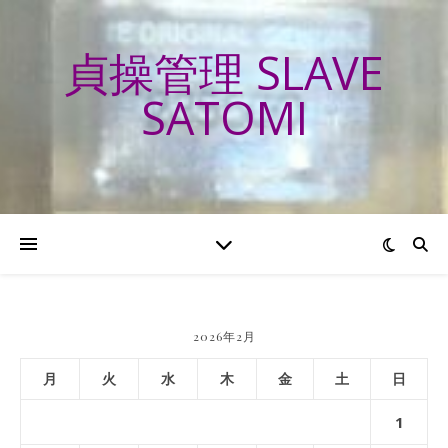
貞操管理 SLAVE
SATOMI
2026年2月
月
火
水
木
金
土
日
1