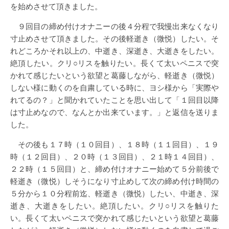
を始めさせて頂きました。
９回目の締め付けオナニーの後４分程で我慢出来なくなり
寸止めさせて頂きました。その後軽逝き（微悦）したい。そ
れどころかそれ以上の、中逝き、深逝き、大逝きをしたい。
絶頂したい。クリ○リスを触りたい。長くて太いペニスで突
かれて感じたいという欲望と葛藤しながら、軽逝き（微悦）
しない様に動くのを自粛している時に、ヨシ様から「実際や
れてるの？」と聞かれていたことを思い出して「１回目以降
は寸止めなので、なんとか出来ています。」と返信を送りま
した。
その後も１７時（１０回目）、１８時（１１回目）、１９
時（１２回目）、２０時（１３回目）、２１時１４回目）、
２２時（１５回目）と、締め付けオナニー始めて５分前後で
軽逝き（微悦）しそうになり寸止めして次の締め付け時間の
５分から１０分程前迄、軽逝き（微悦）したい、中逝き、深
逝き、大逝きをしたい。絶頂したい。クリ○リスを触りた
い。長くて太いペニスで突かれて感じたいという欲望と葛藤