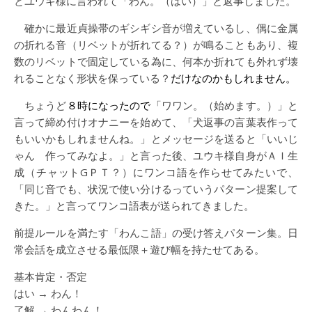
とユウキ様に言われて「わん。（はい）」と返事しました。
確かに最近貞操帯のギシギシ音が増えているし、偶に金属
の折れる音（リベットが折れてる？）が鳴ることもあり、複
数のリベットで固定している為に、何本か折れても外れず壊
れることなく形状を保っている？
だけなのかもしれません。
ちょうど
８時になったので
「ワワン。（始めます。）」と
言って締め付けオナニーを始めて、「犬返事の言葉表作って
もいいかもしれませんね。」とメッセージを送ると「いいじ
ゃん 作ってみなよ。」と言った後、ユウキ様自身がＡＩ生
成（チャットGＰＴ？）にワンコ語を作らせてみたいで、
「同じ音でも、状況で使い分けるっていうパターン提案して
きた。」と言ってワンコ語表が送られてきました。
前提ルールを満たす「わんこ語」の受け答えパターン集。日
常会話を成立させる最低限＋遊び幅を持たせてある。
基本肯定・否定
はい → わん！
了解 → わんわん！