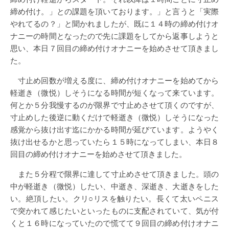
締め付け。」との課題を頂いております。」と言うと「実際
やれてるの？」と聞かれましたが、既に１４時の締め付けオ
ナニーの時間となったので先に課題をしてから返事しようと
思い、本日７回目の締め付けオナニーを始めさせて頂きまし
た。
寸止め回数が増える度に、締め付けオナニーを始めてから
軽逝き（微悦）しそうになる時間が短くなって来ています。
何とか５分我慢するのが限界で寸止めさせて頂くのですが、
寸止めした後逆に動くだけで軽逝き（微悦）しそうになった
感覚から抜け出す迄にかかる時間が延びています。ようやく
抜け出せるかと思っていたら１５時になってしまい、本日８
回目の締め付けオナニーを始めさせて頂きました。
また５分程で限界に達して寸止めさせて頂きました。頭の
中が軽逝き（微悦）したい、中逝き、深逝き、大逝きをした
い。絶頂したい。クリ○リスを触りたい。長くて太いペニス
で突かれて感じたいといったものに支配されていて、気が付
くと１６時になっていたので慌てて９回目の締め付けオナニ