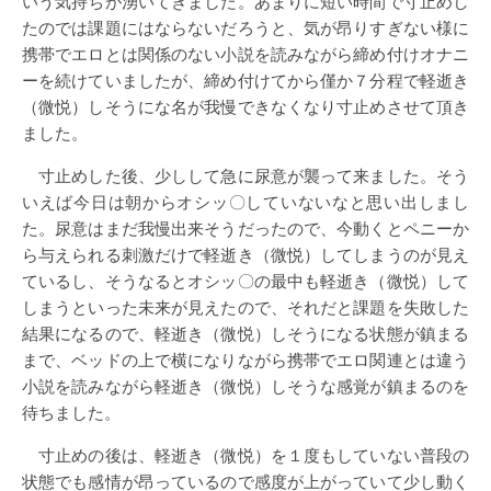
いう気持ちが湧いてきました。あまりに短い時間で寸止めし
たのでは課題にはならないだろうと、気が昂りすぎない様に
携帯でエロとは関係のない小説を読みながら締め付けオナニ
ーを続けていましたが、締め付けてから僅か７分程で軽逝き
（微悦）しそうにな名が我慢できなくなり寸止めさせて頂き
ました。
寸止めした後、少しして急に尿意が襲って来ました。そう
いえば今日は朝からオシッ〇していないなと思い出しまし
た。尿意はまだ我慢出来そうだったので、今動くとペニーか
ら与えられる刺激だけで軽逝き（微悦）してしまうのが見え
ているし、そうなるとオシッ〇の最中も軽逝き（微悦）して
しまうといった未来が見えたので、それだと課題を失敗した
結果になるので、軽逝き（微悦）しそうになる状態が鎮まる
まで、ベッドの上で横になりながら携帯でエロ関連とは違う
小説を読みながら軽逝き（微悦）しそうな感覚が鎮まるのを
待ちました。
寸止めの後は、軽逝き（微悦）を１度もしていない普段の
状態でも感情が昂っているので感度が上がっていて少し動く