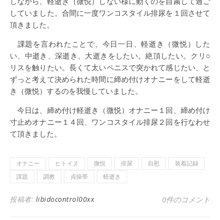
しながら、軽逝き（微悦）しない様に動くのを自粛して過ご
していました。合間に一度ワンコスタイル排尿を１回させて
頂きました。
課題を言われたことで、今日一日、軽逝き（微悦）した
い、中逝き、深逝き、大逝きをしたい。絶頂したい。クリ○
リスを触りたい。長くて太いペニスで突かれて感じたい、と
ずっと考えて決められた時間に締め付けオナニーをして軽逝
き（微悦）するのを我慢していました。
今日は、締め付け軽逝き（微悦）オナニー１回、締め付け
寸止めオナニー１４回、ワンコスタイル排尿２回を行なわせ
て頂きました。
オナニー
ヒトイヌ
微悦
排尿
自慰
装着記録
課題
調教
貞操帯
軽逝き
投稿者:
libidocontrol00xx
0件のコメント