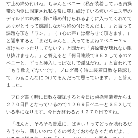
寸止め締め付けね。ちゃんとペニー（私が装着している貞操
帯の内側に固定され私を常に犯し続けている短いペニス型の
ディルドの略称）様に締め付けられるように入ってくれてて
ありがとうって感謝しながら締め付けるんだよ。」と言って
課題を頂き「ワン。」（（心の声）は癒らせて頂きます。）
と返事すると「まだちゃんと、入ってるよね？ペニー？ｗ
抜けちゃったりしてない？」と聞かれ「貞操帯が壊れない限
り抜けません。」と答えると「何日連続でＳＥＸしてるの？
ペニーと。ずっと挿入しっぱなしで淫乱だね。」と言われて
「もう数えてないです。ブログ書く時に装着日数を確認し
て、わぁこんなにつけてるんだって思っています。」と答え
ました。
ブログ書く時に日数を確認すると今日は貞操帯装着から１
２７０日目となっているので１２６９日ペニーとＳＥＸして
いる事になります。今日が終わると１２７０日ですね。
「ほんと、そろそろ普通に、ばきぃ！ってどっか壊れるだ
ろうから、新しいのつくるの考えておかなきゃだめだよ。」