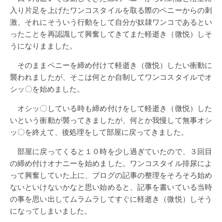
入り片足を上げたワンコスタイルを取る際のペニーからの刺
激、それにそういう行動をして自分が奴隷ワンコであるとい
ったことを再認識して興奮してきてまた軽逝き（微悦）しそ
うになりまました。
そのままペニーを締め付けて軽逝き（微悦）したい衝動に
襲われましたが、そこは何とか自制してワンコスタイルでオ
シッ〇を始めました。
オシッ〇している時も締め付けをして軽逝き（微悦）した
いという衝動が襲ってきましたが、何とか我慢して無事オシ
ッ〇を終えて、後処理をして部屋に戻ってきました。
部屋に戻ってくると１０時を少し過ぎていたので、３回目
の締め付けオナニーを始めました。ワンコスタイル排尿によ
って興奮していた上に、ブログの記事の整理をそろそろ始め
ないといけないかなと思い始めると、記事を書いている当時
の事を思い出してムラムラしてすぐに軽逝き（微悦）しそう
になってしまいました。