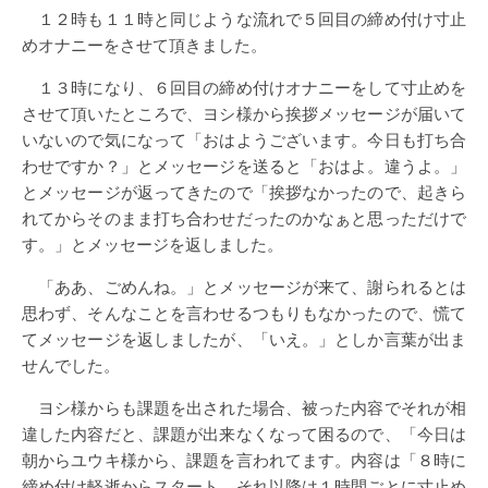
１２時も１１時と同じような流れで５回目の締め付け寸止
めオナニーをさせて頂きました。
１３時になり、６回目の締め付けオナニーをして寸止めを
させて頂いたところで、ヨシ様から挨拶メッセージが届いて
いないので気になって「おはようございます。今日も打ち合
わせですか？」とメッセージを送ると「おはよ。違うよ。」
とメッセージが返ってきたので「挨拶なかったので、起きら
れてからそのまま打ち合わせだったのかなぁと思っただけで
す。」とメッセージを返しました。
「ああ、ごめんね。」とメッセージが来て、謝られるとは
思わず、そんなことを言わせるつもりもなかったので、慌て
てメッセージを返しましたが、「いえ。」としか言葉が出ま
せんでした。
ヨシ様からも課題を出された場合、被った内容でそれが相
違した内容だと、課題が出来なくなって困るので、「今日は
朝からユウキ様から、課題を言われてます。内容は「８時に
締め付け軽逝からスタート。それ以降は１時間ごとに寸止め