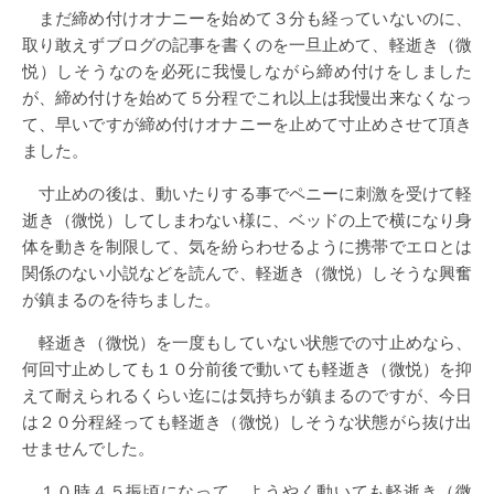
まだ締め付けオナニーを始めて３分も経っていないのに、
取り敢えずブログの記事を書くのを一旦止めて、軽逝き（微
悦）しそうなのを必死に我慢しながら締め付けをしました
が、締め付けを始めて５分程でこれ以上は我慢出来なくなっ
て、早いですが締め付けオナニーを止めて寸止めさせて頂き
ました。
寸止めの後は、動いたりする事でペニーに刺激を受けて軽
逝き（微悦）してしまわない様に、ベッドの上で横になり身
体を動きを制限して、気を紛らわせるように携帯でエロとは
関係のない小説などを読んで、軽逝き（微悦）しそうな興奮
が鎮まるのを待ちました。
軽逝き（微悦）を一度もしていない状態での寸止めなら、
何回寸止めしても１０分前後で動いても軽逝き（微悦）を抑
えて耐えられるくらい迄には気持ちが鎮まるのですが、今日
は２０分程経っても軽逝き（微悦）しそうな状態がら抜け出
せませんでした。
１０時４５振頃になって、ようやく動いても軽逝き（微