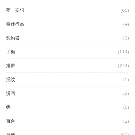
夢・妄想
(65)
奉仕行為
(4)
契約書
(2)
手枷
(114)
排尿
(244)
淫紋
(1)
漫画
(2)
痣
(5)
百合
(2)
自縛
(82)