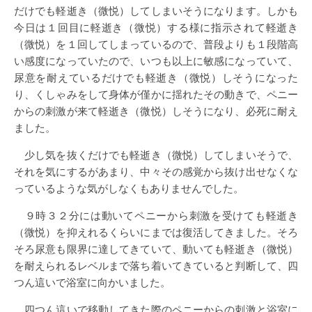
だけでも軽逝き（微悦）してしまいそうになります。しかも
今日は１回目に軽逝き（微悦）する様に指示されて軽逝き
（微悦）を１回してしまっているので、普段よりも１段階高
い感度になっていたので、いつも以上に敏感になっていて、
尿意を耐えているだけでも軽逝き（微悦）しそうになった
り、くしゃみをして身体が僅かに揺れたその動きで、ペニー
からの刺激が来て軽逝き（微悦）しそうになり、必死に耐え
ました。
少し気を抜くだけでも軽逝き（微悦）してしまいそうで、
それを気にするがあまり、中々その感覚から抜け出せなくな
っているような気がしなくもありませんでした。
９時３２分には動いてペニーから刺激を受けても軽逝き
（微悦）を抑えれるくらいにまでは復活してきました。そろ
そろ尿意も限界に達してきていて、動いても軽逝き（微悦）
を耐えられるレベルまで落ち着いてきていると判断して、四
つん這いで浴室に向かいました。
四つん這いで移動してきた際のペニーからの刺激と浴室に