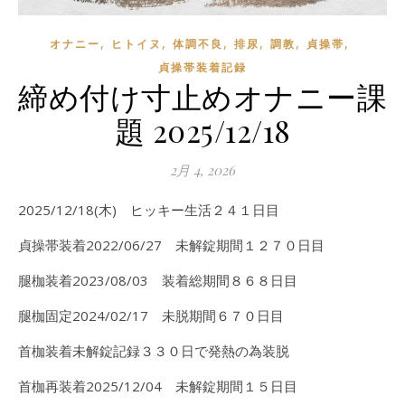
,
,
,
,
,
,
オナニー
ヒトイヌ
体調不良
排尿
調教
貞操帯
貞操帯装着記録
締め付け寸止めオナニー課
題 2025/12/18
2月 4, 2026
2025/12/18(木) ヒッキー生活２４１日目
貞操帯装着2022/06/27 未解錠期間１２７０日目
腿枷装着2023/08/03 装着総期間８６８日目
腿枷固定2024/02/17 未脱期間６７０日目
首枷装着未解錠記録３３０日で発熱の為装脱
首枷再装着2025/12/04 未解錠期間１５日目