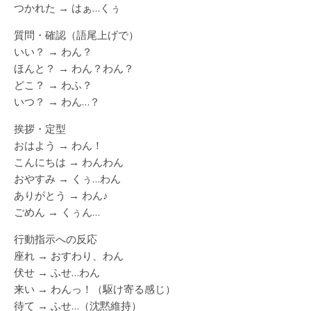
つかれた → はぁ…くぅ
質問・確認（語尾上げで）
いい？ → わん？
ほんと？ → わん？わん？
どこ？ → わふ？
いつ？ → わん…？
挨拶・定型
おはよう → わん！
こんにちは → わんわん
おやすみ → くぅ…わん
ありがとう → わん♪
ごめん → くぅん…
行動指示への反応
座れ → おすわり、わん
伏せ → ふせ…わん
来い → わんっ！（駆け寄る感じ）
待て → ふせ…（沈黙維持）