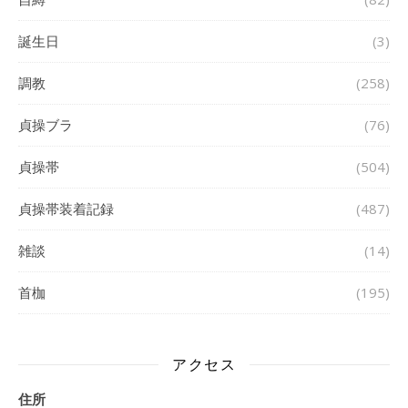
誕生日
(3)
調教
(258)
貞操ブラ
(76)
貞操帯
(504)
貞操帯装着記録
(487)
雑談
(14)
首枷
(195)
アクセス
住所