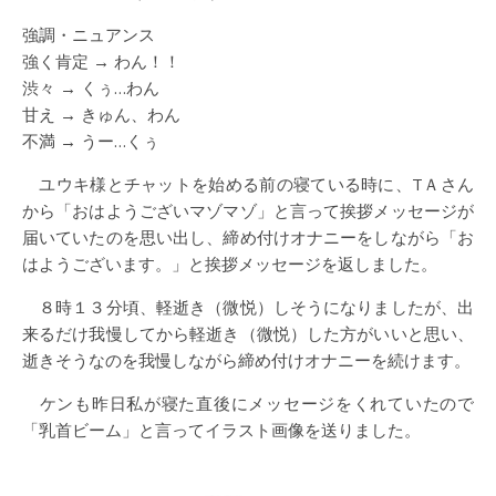
強調・ニュアンス
強く肯定 → わん！！
渋々 → くぅ…わん
甘え → きゅん、わん
不満 → うー…くぅ
ユウキ様とチャットを始める前の寝ている時に、TＡさん
から「おはようございマゾマゾ」と言って挨拶メッセージが
届いていたのを思い出し、締め付けオナニーをしながら「お
はようございます。」と挨拶メッセージを返しました。
８時１３分頃、軽逝き（微悦）しそうになりましたが、出
来るだけ我慢してから軽逝き（微悦）した方がいいと思い、
逝きそうなのを我慢しながら締め付けオナニーを続けます。
ケンも昨日私が寝た直後にメッセージをくれていたので
「乳首ビーム」と言ってイラスト画像を送りました。