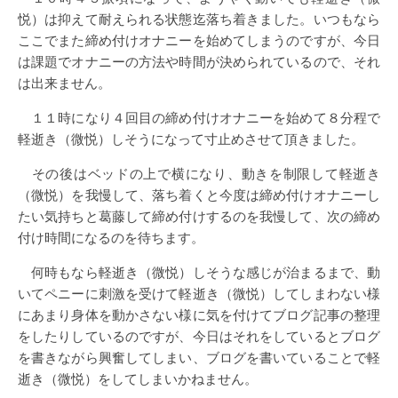
悦）は抑えて耐えられる状態迄落ち着きました。いつもなら
ここでまた締め付けオナニーを始めてしまうのですが、今日
は課題でオナニーの方法や時間が決められているので、それ
は出来ません。
１１時になり４回目の締め付けオナニーを始めて８分程で
軽逝き（微悦）しそうになって寸止めさせて頂きました。
その後はベッドの上で横になり、動きを制限して軽逝き
（微悦）を我慢して、落ち着くと今度は締め付けオナニーし
たい気持ちと葛藤して締め付けするのを我慢して、次の締め
付け時間になるのを待ちます。
何時もなら軽逝き（微悦）しそうな感じが治まるまで、動
いてペニーに刺激を受けて軽逝き（微悦）してしまわない様
にあまり身体を動かさない様に気を付けてブログ記事の整理
をしたりしているのですが、今日はそれをしているとブログ
を書きながら興奮してしまい、ブログを書いていることで軽
逝き（微悦）をしてしまいかねません。