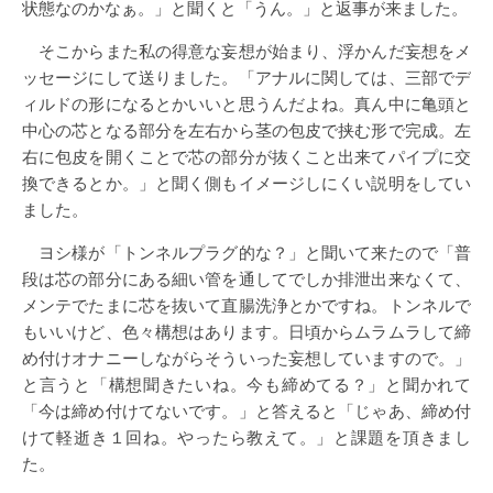
状態なのかなぁ。」と聞くと「うん。」と返事が来ました。
そこからまた私の得意な妄想が始まり、浮かんだ妄想をメ
ッセージにして送りました。「アナルに関しては、三部でデ
ィルドの形になるとかいいと思うんだよね。真ん中に亀頭と
中心の芯となる部分を左右から茎の包皮で挟む形で完成。左
右に包皮を開くことで芯の部分が抜くこと出来てパイプに交
換できるとか。」と聞く側もイメージしにくい説明をしてい
ました。
ヨシ様が「トンネルプラグ的な？」と聞いて来たので「普
段は芯の部分にある細い管を通してでしか排泄出来なくて、
メンテでたまに芯を抜いて直腸洗浄とかですね。トンネルで
もいいけど、色々構想はあります。日頃からムラムラして締
め付けオナニーしながらそういった妄想していますので。」
と言うと「構想聞きたいね。今も締めてる？」と聞かれて
「今は締め付けてないです。」と答えると「じゃあ、締め付
けて軽逝き１回ね。やったら教えて。」と課題を頂きまし
た。