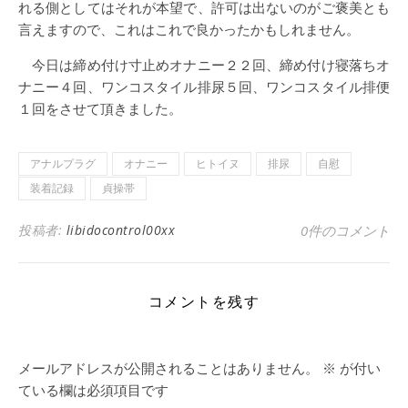
れる側としてはそれが本望で、許可は出ないのがご褒美とも
言えますので、これはこれで良かったかもしれません。
今日は締め付け寸止めオナニー２２回、締め付け寝落ちオ
ナニー４回、ワンコスタイル排尿５回、ワンコスタイル排便
１回をさせて頂きました。
アナルプラグ
オナニー
ヒトイヌ
排尿
自慰
装着記録
貞操帯
投稿者:
libidocontrol00xx
0件のコメント
コメントを残す
メールアドレスが公開されることはありません。
※
が付い
ている欄は必須項目です