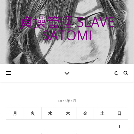
貞操管理 SLAVE
SATOMI
2026年2月
月
火
水
木
金
土
日
1