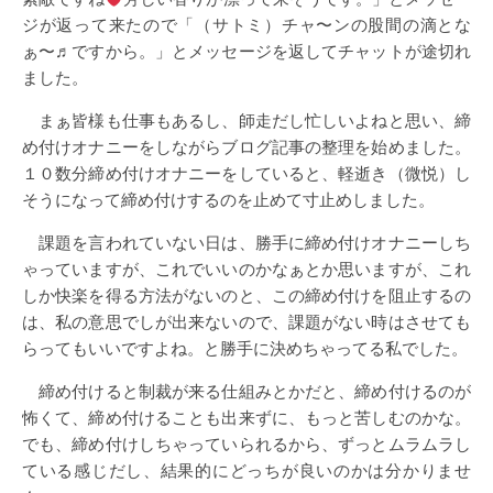
ジが返って来たので「（サトミ）チャ〜ンの股間の滴とな
ぁ〜♬ですから。」とメッセージを返してチャットが途切れ
ました。
まぁ皆様も仕事もあるし、師走だし忙しいよねと思い、締
め付けオナニーをしながらブログ記事の整理を始めました。
１０数分締め付けオナニーをしていると、軽逝き（微悦）し
そうになって締め付けするのを止めて寸止めしました。
課題を言われていない日は、勝手に締め付けオナニーしち
ゃっていますが、これでいいのかなぁとか思いますが、これ
しか快楽を得る方法がないのと、この締め付けを阻止するの
は、私の意思でしが出来ないので、課題がない時はさせても
らってもいいですよね。と勝手に決めちゃってる私でした。
締め付けると制裁が来る仕組みとかだと、締め付けるのが
怖くて、締め付けることも出来ずに、もっと苦しむのかな。
でも、締め付けしちゃっていられるから、ずっとムラムラし
ている感じだし、結果的にどっちが良いのかは分かりませ