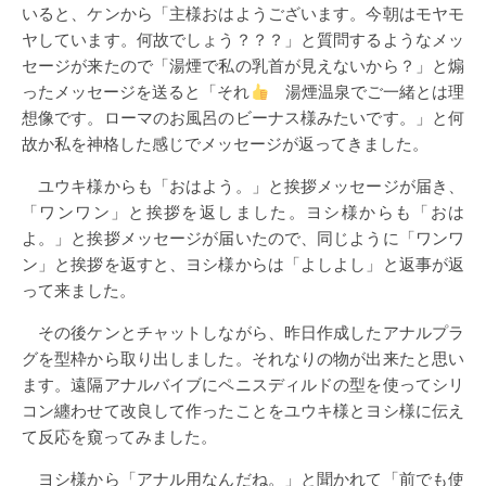
いると、ケンから「主様おはようございます。今朝はモヤモ
ヤしています。何故でしょう？？？」と質問するようなメッ
セージが来たので「湯煙で私の乳首が見えないから？」と煽
ったメッセージを送ると「それ
湯煙温泉でご一緒とは理
想像です。ローマのお風呂のビーナス様みたいです。」と何
故か私を神格した感じでメッセージが返ってきました。
ユウキ様からも「おはよう。」と挨拶メッセージが届き、
「ワンワン」と挨拶を返しました。ヨシ様からも「おは
よ。」と挨拶メッセージが届いたので、同じように「ワンワ
ン」と挨拶を返すと、ヨシ様からは「よしよし」と返事が返
って来ました。
その後ケンとチャットしながら、昨日作成したアナルプラ
グを型枠から取り出しました。それなりの物が出来たと思い
ます。遠隔アナルバイブにペニスディルドの型を使ってシリ
コン纏わせて改良して作ったことをユウキ様とヨシ様に伝え
て反応を窺ってみました。
ヨシ様から「アナル用なんだね。」と聞かれて「前でも使