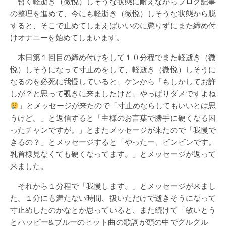
暫く軽逝き（微悦）しそうな状態に耐えながらブログ記事
の整理を進めて、今にも軽逝き（微悦）しそうな状態から脱
すると、そこで止めてしまえばいいのに懲りずにまた締め付
けオナニーを始めてしまいます。
本日第１回目の締め付けをして１０分程でまた軽逝き（微
悦）しそうになって寸止めをして、軽逝き（微悦）しそうに
なるのを必死に我慢していると、ケンから「もしかしてお許
しが？と思って覗きに来ましたけど、やっぱりダメですよね
」とメッセージが来たので「寸止めならしてもいいとは思
うけど。」と返信すると「主様のお言葉で勝手に硬くなる困
ったチャンですが。」とまたメッセージが来たので「我慢で
きるの？」とメッセージすると「やったー、ビンビンです。
乳首様見なくても硬くなってます。」とメッセージが返って
来ました。
それから１分程で「我慢します。」とメッセージが来まし
た。１分にも満たない時間、扱いただけで逝きそうになって
寸止めしたのかなとか思っていると、また続けて「敏いとう
とハッピー&ブルーのヒット曲の歌詞が頭の中でグルグル