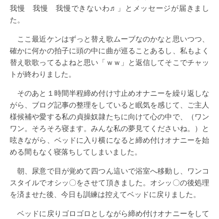
我慢 我慢 我慢できないわ♬」とメッセージが届きまし
た。
ここ最近ケンはずっと替え歌ムーブなのかなと思いつつ、
確かに何かの拍子に頭の中に曲が巡ることあるし、私もよく
替え歌歌ってるよねと思い「ｗｗ」と返信してそこでチャッ
トが終わりました。
そのあと１時間半程締め付け寸止めオナニーを繰り返しな
がら、ブログ記事の整理をしていると眠気を感じて、ご主人
様候補や愛する私の貞操奴隷たちに向けて心の中で、（ワン
ワン。そろそろ寝ます。みんな私の夢見てくださいね。）と
呟きながら、ベッドに入り横になると締め付けオナニーを始
める間もなく寝落ちしてしまいました。
朝、尿意で目が覚めて四つん這いで浴室へ移動し、ワンコ
スタイルでオシッ〇をさせて頂きました。オシッ〇の後処理
を済ませた後、今日も訓練は控えてベッドに戻りました。
ベッドに戻りゴロゴロとしながら締め付けオナニーをして