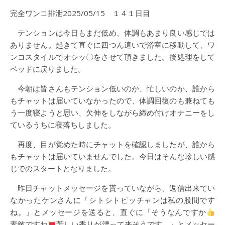
完全ワンコ排泄2025/05/15 １４１日目
テンションは今日もまだ低め、体調もあまり良い感じでは
ありません。起きて直ぐに四つん這いで浴室に移動して、ワ
ンコスタイルでオシッ〇をさせて頂きました。後処理をして
ベッドに戻りました。
今朝は皆さんもテンション低いのか、忙しいのか、誰から
もチャットは届いていなかったので、体調回復のも兼ねても
う一度寝ようと思い、欠伸をしながら締め付けオナニーをし
ているうちに寝落ちしました。
再度、目が覚めた時にチャットを確認しましたが、誰から
もチャットは届いていませんでした。今日はそんな珍しい感
じでのスタートとなりました。
昨日チャットメッセージを貰っていながら、返信出来てい
なかったケンさんに「シトシトピッチャンは私の股間です
ね。」とメッセージを送ると、直ぐに「そうなんですか
素敵ですね
芳しい香りが漂って来そうです。」とメッセー