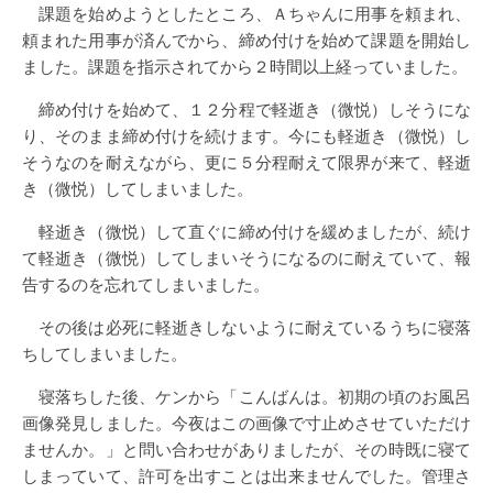
課題を始めようとしたところ、Ａちゃんに用事を頼まれ、
頼まれた用事が済んでから、締め付けを始めて課題を開始し
ました。課題を指示されてから２時間以上経っていました。
締め付けを始めて、１２分程で軽逝き（微悦）しそうにな
り、そのまま締め付けを続けます。今にも軽逝き（微悦）し
そうなのを耐えながら、更に５分程耐えて限界が来て、軽逝
き（微悦）してしまいました。
軽逝き（微悦）して直ぐに締め付けを緩めましたが、続け
て軽逝き（微悦）してしまいそうになるのに耐えていて、報
告するのを忘れてしまいました。
その後は必死に軽逝きしないように耐えているうちに寝落
ちしてしまいました。
寝落ちした後、ケンから「こんばんは。初期の頃のお風呂
画像発見しました。今夜はこの画像で寸止めさせていただけ
ませんか。」と問い合わせがありましたが、その時既に寝て
しまっていて、許可を出すことは出来ませんでした。管理さ