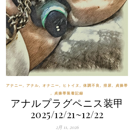
,
,
,
,
,
,
アナニー
アナル
オナニー
ヒトイヌ
体調不良
排尿
貞操帯
,
貞操帯装着記録
アナルプラグペニス装甲
2025/12/21~12/22
2月 11, 2026