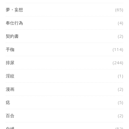
夢・妄想
(65)
奉仕行為
(4)
契約書
(2)
手枷
(114)
排尿
(244)
淫紋
(1)
漫画
(2)
痣
(5)
百合
(2)
自縛
(82)