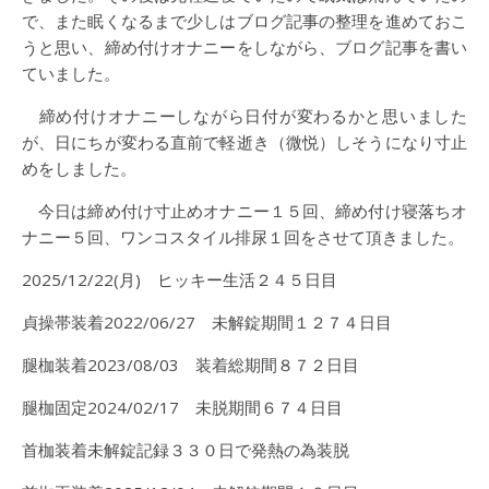
で、また眠くなるまで少しはブログ記事の整理を進めておこ
うと思い、締め付けオナニーをしながら、ブログ記事を書い
ていました。
締め付けオナニーしながら日付が変わるかと思いました
が、日にちが変わる直前で軽逝き（微悦）しそうになり寸止
めをしました。
今日は締め付け寸止めオナニー１５回、締め付け寝落ちオ
ナニー５回、ワンコスタイル排尿１回をさせて頂きました。
2025/12/22(月) ヒッキー生活２４５日目
貞操帯装着2022/06/27 未解錠期間１２７４日目
腿枷装着2023/08/03 装着総期間８７２日目
腿枷固定2024/02/17 未脱期間６７４日目
首枷装着未解錠記録３３０日で発熱の為装脱