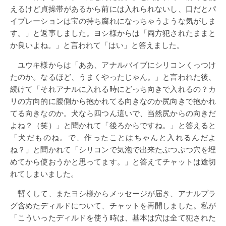
えるけど貞操帯があるから前には入れられないし、口だとパ
イプレーションは宝の持ち腐れになっちゃうような気がしま
す。」と返事しました。ヨシ様からは「両方犯されたままと
か良いよね。」と言われて「はい」と答えました。
ユウキ様からは「ああ、アナルバイブにシリコンくっつけ
たのか。なるほど、うまくやったじゃん。」と言われた後、
続けて「それアナルに入れる時にどっち向きで入れるの？カ
リの方向的に腹側から抱かれてる向きなのか尻向きで抱かれ
てる向きなのか。犬なら四つん這いで、当然尻からの向きだ
よね？（笑）」と聞かれて「後ろからですね。」と答えると
「犬だものね。で、作ったことはちゃんと入れるんだよ
ね？」と聞かれて「シリコンで気泡で出来たぶつぶつ穴を埋
めてから使おうかと思ってます。」と答えてチャットは途切
れてしまいました。
暫くして、またヨシ様からメッセージが届き、アナルプラ
グ含めたディルドについて、チャットを再開しました。私が
「こういったディルドを使う時は、基本は穴は全て犯された