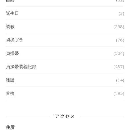
誕生日
(3)
調教
(258)
貞操ブラ
(76)
貞操帯
(504)
貞操帯装着記録
(487)
雑談
(14)
首枷
(195)
アクセス
住所