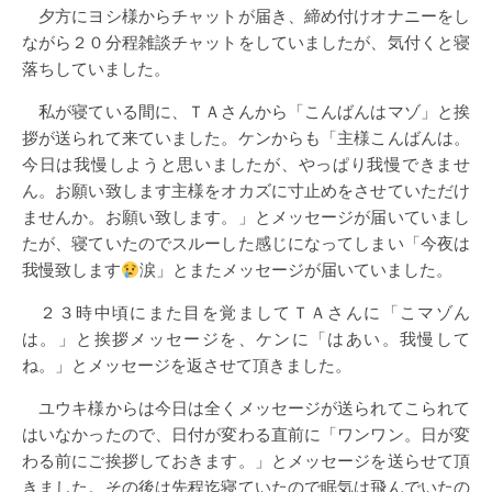
夕方にヨシ様からチャットが届き、締め付けオナニーをし
ながら２０分程雑談チャットをしていましたが、気付くと寝
落ちしていました。
私が寝ている間に、ＴＡさんから「こんばんはマゾ」と挨
拶が送られて来ていました。ケンからも「主様こんばんは。
今日は我慢しようと思いましたが、やっぱり我慢できませ
ん。お願い致します主様をオカズに寸止めをさせていただけ
ませんか。お願い致します。」とメッセージが届いていまし
たが、寝ていたのでスルーした感じになってしまい「今夜は
我慢致します
涙」とまたメッセージが届いていました。
２３時中頃にまた目を覚ましてＴＡさんに「こマゾん
は。」と挨拶メッセージを、ケンに「はあい。我慢して
ね。」とメッセージを返させて頂きました。
ユウキ様からは今日は全くメッセージが送られてこられて
はいなかったので、日付が変わる直前に「ワンワン。日が変
わる前にご挨拶しておきます。」とメッセージを送らせて頂
きました。その後は先程迄寝ていたので眠気は飛んでいたの