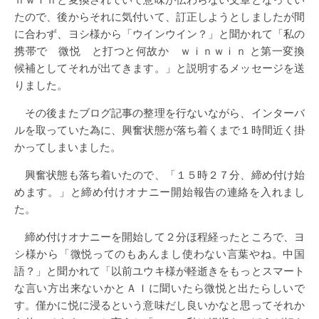
たので、後からそれに気付いて、訂正しようとしましたが間
に合わず、ヨシ様から「ウインウイン？」と聞かれて「私の
携帯で 微悦 と打つと何故か ｗｉｎｗｉｎ と第一変換
候補としてそれが出てきます。」と説明するメッセージを送
りました。
その後またブログ記事の整理を行ないながら、インターバ
ルを取っていた為に、興奮状態が落ち着くまで１時間近く掛
かってしまいました。
興奮状態も落ち着いたので、「１５時２７分、締め付け始
めます。」と締め付けオナニー開始報告の連絡を入れまし
た。
締め付けオナニーを開始して２分ほ程経ったところで、ヨ
シ様から「微悦ってのもあんまし使わない言葉やね。中国
語？」と聞かれて「以前ユウキ様が軽逝きをもっとスマート
な言い方出来ないかとＡＩに聞いたら微悦と出たらしいで
す。僅かに悦に浸るという意味だし良いかなと思ってそれか