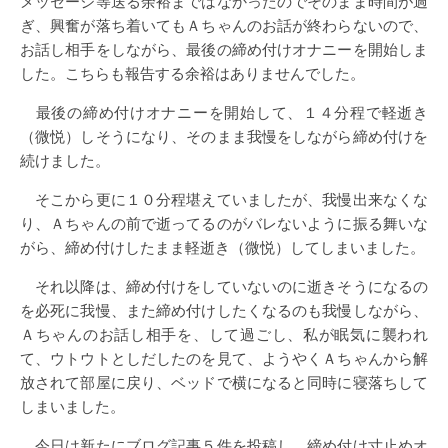
メッセージ等送る余裕まではなかったのでそのまま時間が過
ぎ、興奮が落ち着いてもＡちゃんのお話が終わらないので、
お話し相手をしながら、最後の締め付けオナニーを開始しま
した。こちらも報告する余裕はありませんでした。
最後の締め付けオナニーを開始して、１４分程で軽逝き
（微悦）しそうになり、そのまま我慢をしながら締め付けを
続けました。
そこから更に１０分程堪えていましたが、我慢出来なくな
り、Ａちゃんの前で逝ってるのがバレないように振る舞いな
がら、締め付けしたまま軽逝き（微悦）してしまいました。
それ以降は、締め付けをしていないのに逝きそうになるの
を必死に我慢、また締め付けしたくなるのも我慢しながら、
Ａちゃんのお話し相手を、して過ごし、私が眠気に襲われ
て、ウトウトとしだしたのを見て、ようやくＡちゃんから解
放されて部屋に戻り、ベッドで横になると同時に寝落ちして
しまいました。
今日は新たにブログ記事５件を投稿し、締め付け寸止めオ