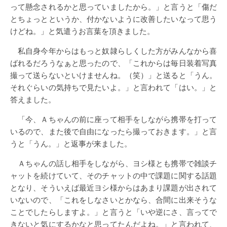
って懸念されるかと思っていましたから。」と言うと「傷だ
とちょっとというか、付かないように改善したいなって思う
けどね。」と気遣うお言葉を頂きました。
私自身今年からはもっと奴隷らしくした方がみんなから喜
ばれるだろうなぁと思ったので、「これからは毎日装着写真
撮って送らないといけませんね。（笑）」と送ると「うん。
それぐらいの気持ちで見たいよ。」と言われて「はい。」と
答えました。
「今、Ａちゃんの前に座って相手をしながら携帯を打って
いるので、また後で自由になったら撮っておきます。」と言
うと「うん。」と返事が来ました。
Ａちゃんの話し相手をしながら、ヨシ様とも携帯で雑談チ
ャットを続けていて、そのチャットの中で課題に関する話題
となり、そういえば最近ヨシ様からはあまり課題が出されて
いないので、「これをしなさいとかなら、合間に出来そうな
ことでしたらしますよ。」と言うと「いや逆にさ、言ってで
きないと気にするかなと思ってたんだよね。」と言われて、