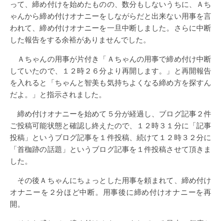
って、締め付けを始めたものの、数分もしないうちに、Ａち
ゃんから締め付けオナニーをしながらだと出来ない用事を言
われて、締め付けオナニーを一旦中断しました。さらに中断
した報告をする余裕がありませんでした。
Ａちゃんの用事が片付き「Ａちゃんの用事で締め付け中断
していたので、１２時２６分より再開します。」と再開報告
を入れると「ちゃんと智美も気持ちよくなる締め方を探すん
だよ。」と指示されました。
締め付けオナニーを始めて５分が経過し、ブログ記事２件
ご投稿可能状態と確認し終えたので、１２時３１分に「記事
投稿」というブログ記事を１件投稿、続けて１２時３２分に
「首枷跡の話題」というブログ記事を１件投稿させて頂きま
した。
その後Ａちゃんにちょっとした用事を頼まれて、締め付け
オナニーを２分ほど中断。用事後に締め付けオナニーを再
開。