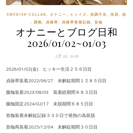
,
,
,
,
,
SWEDISH COLLAR
オナニー
ヒトイヌ
体調不良
排尿
痣
,
,
,
,
調教
貞操帯
貞操帯装着記録
首枷
オナニーとブログ日和
2026/01/02~01/03
2月 16, 2026
2026/01/02(金) ヒッキー生活２５６日目
貞操帯装着2022/06/27 未解錠期間１２８５日目
腿枷装着2023/08/03 装着総期間８８３日目
腿枷固定2024/02/17 未脱期間６８５日目
首枷装着未解錠記録３３０日で発熱の為装脱
首枷再装着2025/12/04 未解錠期間３０日目