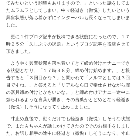
てみたいという願望もありますので。」といった話をしてま
たムラムラとしてしまい、中々軽逝き（微悦）したいという
興奮状態が落ち着かずにインターバルも長くなってしまいま
した。
更に１件ブログ記事が投稿できる状態になったので、１７
時２５分「久しぶりの課題」というブログ記事を投稿させて
頂きました。
ようやく興奮状態も落ち着いてきて締め付けオナニーでき
る状態となり、「１７時３８分、締め付け始めます。」と報
告すると「３回目かな？」と聞かれて「ノルマとしては３回
目ですね。」と答えると「リアルなら口で奉仕させながら膣
の器具締め付けとかもいいな。」と締め付けアナニー途中に
煽られるような言葉が届き、その言葉がとどめとなり軽逝き
（微悦）しそうになって寸止めしました。
寸止め直後で、動くだけでも軽逝き（微悦）しそうな状態
で、またＡちゃんが話しかけてきたのでそのお相手をしまし
た。お話し相手の途中に軽逝き（微悦）しそうになり、寸止