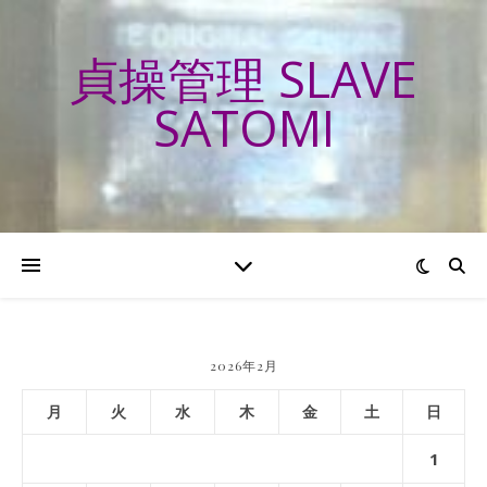
貞操管理 SLAVE
SATOMI
2026年2月
月
火
水
木
金
土
日
1