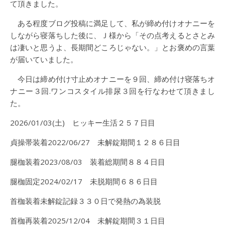
て頂きました。
ある程度ブログ投稿に満足して、私が締め付けオナニーを
しながら寝落ちした後に、Ｊ様から「その点考えるとさとみ
は凄いと思うよ、長期間どころじゃない。」とお褒めの言葉
が届いていました。
今日は締め付け寸止めオナニーを９回、締め付け寝落ちオ
ナニー３回.ワンコスタイル排尿３回を行なわせて頂きまし
た。
2026/01/03(土) ヒッキー生活２５７日目
貞操帯装着2022/06/27 未解錠期間１２８６日目
腿枷装着2023/08/03 装着総期間８８４日目
腿枷固定2024/02/17 未脱期間６８６日目
首枷装着未解錠記録３３０日で発熱の為装脱
首枷再装着2025/12/04 未解錠期間３１日目