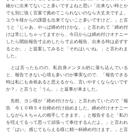
確かに出来てないこと多いですよねと思い「出来ない時とか
でも別に強く言葉で責めてこられないのなら大丈夫ですよ。
ユウキ様からの課題も出来てないこと多いですけど。」と言
うと「じゃあ、やっぱ締め付けかな。」と言われて「締め付
けは常にしちゃってますから、今日からは締め付けオナニー
したら開始報告寸止めしたら寸止め報告、出来る時は必ずす
るとか。」と提案してみると「それはいいね。」と言われま
した。
とは言ったものの、私自身メンタル的に落ち込んでいる
と、報告できない心境も多いのが事実なので、「報告できる
時は私にも余裕あると思えるから、言いやすくならないです
か？」と言うと「うん。」と返事が来ました。
先程、ヨシ様が「締め付けかな」と言われていたので「報
告 今１０時５４分締め付け始めました。締め付けオナニー
しながらＡちゃんの相手してきます。」と報告すると「私の
を咥えてるって思って頑張って奉仕するんだよ。」と言われ
て「はい。感じてもらえる様に精一杯締め付けます。」と言