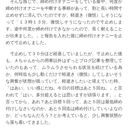
そんな感じで、締め付けオナニーをしている最中、何度か
締め付けオナニーを中断する事柄があって、割と長い時間寸
止めせずに済んでいたのですが、軽逝き（微悦）しそうにな
って「１３時１３分、微悦しそうになったので寸止めしま
す。途中何度か締め付けできなかったので、長く耐えること
が出来ました。」と報告を入れた後に締め付けオナニーを止
めて寸止めしました。
寸止めして３０分ほど経過していましたが、寸止めした後
も、Ａちゃんからの用事以外はずっとブログ記事を整理して
いたのもあって、ムラムラさせられる状況を続けている為
か、何時迄も少し動くだけで軽逝き（微悦）してしまいそう
な興奮が状態が残っていて、軽逝きしたいと堪えていた時、
「はあい、いい感じだね。今日の目標はあと５回ね。」と言
われて「はい。多分超えるとは思いますが頑張ります。」と
言ってから、あれ？あと目標５回って、あと５回は最低締め
付けしなさいなのか、あと５回迄は締め付けしていいよなの
か、どっちなんだろう？とか考えていると、少し興奮状態か
ら落ち着いてきました。