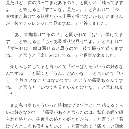
見たけど、首の痕ってまだあるの？」と聞かれ「残ってます
よ。」と答えると「すごいな。見たい。」と言われて「今、
首枷また着けてる状態だから上手く撮れないかもしれません
が、後でチャレンジして見ますね。」と答えました。
「あ、首枷着けてるの？」と聞かれて「はい。着けてま
す。」と答えると「じゃあ装着状況見せてよ。」と言われて
「ずらせば一部は写せると思うので、後で撮って送ります
ね。」と言うと「楽しみにしてる。」と返事が来ました。
楽しみしにしてると言われて「やっぱりそういうの好きな
んですね。」と聞くと「うん。だめかな。」と言われて「い
え、全然ダメなことはないです。というか需要あるんです
ね。」と言うと「いつでも見たいんだけどな。」と言われま
した。
まぁ私自身もそういった跡物はゾクゾクとして萌えるくら
いに好きなので、「需要があると言ったのは、私自身縄で縛
られた跡とか、拘束具の跡とか好きだから。」と言うと「着
けてるところも痕も見たいよ。」と言われて「痛々しい画像