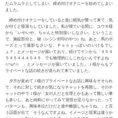
たムラムラとしてしまい、締め付けオナニーを始めてしまい
ました。
締め付けオナニーをしていると急に眠気が襲って来て、気
が付くと寝落ちしていました。私が寝ている間に、ユウキ様
から「いやいや、ちゃんと特別扱いしなさい。ということ
で、施錠部分と、鍵（レジン封印のやつ）ね。あと、馬のポ
ーズとって撮影なさいな、Ｐｏｎｙっぽいのいけるでし
ょ？」とメッセージが届いており、続けてケンから「４５４
５４５４４４５４５ でも物理的にしこれないんですよね
∩^ω^∩ 」とメッセージが届いていました。Ｊ様からもプ
ライベートな話の続きが送られて来ていました。
夕方が覚めてＪ様のプライベートなお話に興味をそそられ
て、それに対して続きが気になりチャットを再開し、そのチ
ャットの中でＪ様が「女の人だと生理とかもあって難しい事
も多いし、あと純粋にやってみて覚悟が足りなかった…って
パターンも。興味本位だけだと途中離脱しちゃうね。」と言
う話題が出て「そうなんですよね。イメージと現実は違うか