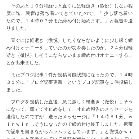
そのあと１０分程経つと直ぐには軽逝き（微悦）しない程
度に迄、興奮は落ち着いてきていたので、「 少し落ち着い
たので、１４時０７分また締め付け始めます。」と報告を送
りました。
直ぐには軽逝き（微悦）したくならないように少し緩く締
め付けオナニーをしていたのが功を奏したのか、２４分程軽
逝き（微悦）しそうにならないまま締め付けオナニーするこ
とが出来ました。
またブログ記事１件が投稿可能状態になったので、１４時
３１分に「ブログ記事更新」というブログ記事を１件投稿し
ました。
ブログを投稿した直後、急に激しく軽逝き（微悦）しそう
になって、慌てて寸止めをして、寸止め報告のメッセージを
送信したのですが、送ったメッセージは「１４時３１分、ｗ
ｉｎｗｉｎしそうになったので締め付け終了しました。携帯
で記事を書きながらムラムラとしています。」と微悦がｗｉ
ｎｗｉｎと変換されていて意味が伝わらない文章となってい