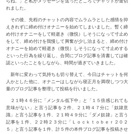
らね。」と私がメッセージを送ったところでチャットが途切
れました。
その後、先程のチャットの内容でムラムラとした感情を抑
えきれずに締め付けオナニーを始めてしまいました。暫く締
め付けオナニーをして軽逝き（微悦）しそうになって寸止め
をして、締め付けを我慢して興奮が少し治まると、締め付け
オナニーを始めて軽逝き（微悦）しそうになって寸止めする
といった行為を繰り返し、合間にブログ記事を清書しては確
認といったことをしながら、時間が過ぎていきました。
新年に変わって気持ちも切り替えて、今日はチャットを何
人かとした他に、オナニーはしながら寝正月を満喫しつつ大
量のブログ記事を整理して投稿を行いました。
２１時４６分に「メンタル低下中」と「１５倍感じれても
意味がない」と言う記事を２件、２１時４７分に「奴隷意
識」と言う記事を１件、２１時４９分に「ダメ奴隷」と言う
記事を１件、２２時２３分に「Ｌｏｃｋｔｏｂｅｒ２０２
５」と言う記事を１件、計５件の本件ブログ記事を投稿させ