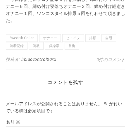
ナニー６回、締め付け寝落ちオナニー２回、締め付け軽逝き
オナニー１回、ワンコスタイル排尿５回を行わせて頂きまし
た。
Swedish Collar
オナニー
ヒトイヌ
排尿
自慰
装着記録
調教
貞操帯
首枷
投稿者:
libidocontrol00xx
0件のコメント
コメントを残す
メールアドレスが公開されることはありません。
※
が付い
ている欄は必須項目です
名前
※