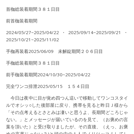
首枷総装着期間３８１日目
前首枷装着期間
2024/05/27~2025/04/22・2025/09/14~2025/09/21・
2025/10/21~2025/11/02
手枷再装着2025/06/09 未解錠期間２０６日目
手枷総装着期間３８１日目
前手枷装着期間2024/10/30~2025/04/22
完全ワンコ排泄2025/05/15 １５４日目
今日は夜中に目が覚め四つん這いで移動してワンコスタイ
ルでオシッ○した後部屋に戻り、携帯を見ると昨日Ｊ様から
「その点考えるとさとみは凄いと思うよ、長期間どころじゃ
ない。」とメッセージが届いているのを見て、（お褒めの言
葉を頂いた）と受け取りましたが、その直後、（えっ、お褒
めの言葉じゃない？)と頭の中の１人でノリツッコミしてし