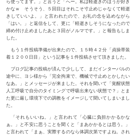
ら使ってます。」と言うと「へー。私は軽逝きのほうが好き
かなｗ そうそう、５回目はそれこそ寸止めじゃなくて軽逝
きしていいよ。」と言われたので、お礼の念を込めながら
「はい。」と返信をして、更に「軽逝きしそうになったので
締め付け止めましたあと３回がノルマです。」と報告もしま
した。
もう１件投稿準備が出来たので、１５時４２分「貞操帯装
着１２００日目」という記事を１件投稿させて頂きました。
ブログ記事の投稿が済んで少しして、まだインターバルの
途中に、ヨシ様から「完全拘束で、機械で寸止めとかしたい
なあ。」とメッセージが来ました。それを聞いて「覚醒状態
人工呼吸で自分のタイミングで呼吸出来ない状態で？」とま
た更に厳し環境下での調教をイメージして聞いてしまいまし
た。
「それもいいね。」と言われて「心臓に負担かかるかな
ぁ。」と不安に思うことを聞くと「まあかかるとは思う。」
と言われて「まぁ、実際するのなら体調次第ですよね。され