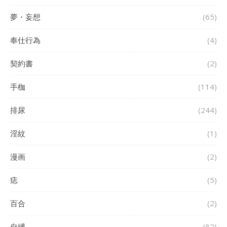
夢・妄想
(65)
奉仕行為
(4)
契約書
(2)
手枷
(114)
排尿
(244)
淫紋
(1)
漫画
(2)
痣
(5)
百合
(2)
自縛
(82)