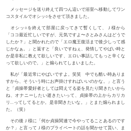
メッセージを送り終えて四つん這いで浴室へ移動してワン
コスタイルでオシッ○をさせて頂きました。
オシッ○を終えて部屋に戻ってきて暫くして、Ｊ様から
「ココ最近忙しいですが、元気ですよ〜さとみさんはどうで
したか？」と聞かれたので「エロ魔王復活まで後少しって感
じかなぁ。」と返すと「良いですねぇ、発情してやばい時と
か是非私に教えて欲しいです、エロい事話してもっと辛くな
って欲しいので。」と煽られてしまいました。
私が「最近常にやばいですよ。笑笑 中でも酷い時ありま
すから、そういう時にお声掛けすればいいのかな。」と言う
と「貞操帯愛好者としては悶えてる姿を見たり聞きたいから
ね、オナニーしたい逝きたいって、貞操帯の上からカリカ
リ…ってしてるとか。是非聞きたいな。」とまた煽られまし
た。（笑）
その後Ｊ様に「何か貞操関連で今やってることあるのです
か？」と言ってＪ様のプライベートの話を聞かせて貰い、ま