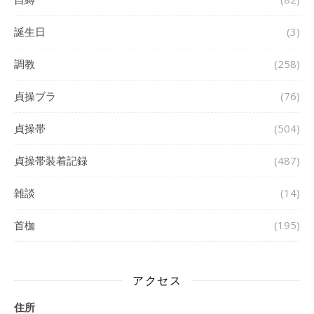
誕生日
(3)
調教
(258)
貞操ブラ
(76)
貞操帯
(504)
貞操帯装着記録
(487)
雑談
(14)
首枷
(195)
アクセス
住所