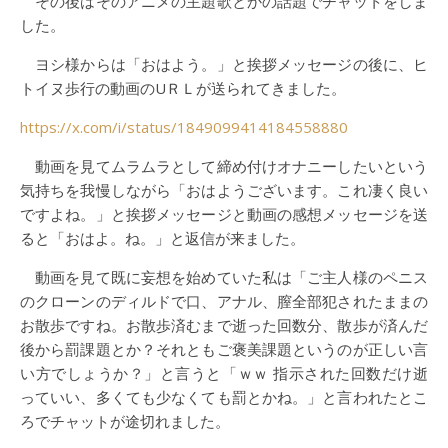
その後はそのアニメの主題歌とかの話題でチャットをしま
した。
ヨシ様からは「おはよう。」と挨拶メッセージの後に、ヒ
トイヌ歩行の動画のUＲＬが送られてきました。
https://x.com/i/status/1849099414184558880
動画を見てムラムラとして締め付けオナニーしたいという
気持ちを我慢しながら「おはようございます。これ凄く良い
ですよね。」と挨拶メッセージと動画の感想メッセージを送
ると「おはよ。ね。」と返信が来ました。
動画を見て既に妄想を始めていた私は「ご主人様のペニス
のクローンのディルドで口、アナル、膣全部犯されたままの
お散歩ですね。お散歩済むまで逝った回数分、散歩が済んだ
後から罰課題とか？それともご褒美課題というのが正しい言
い方でしょうか？」と言うと「ｗｗ 指示された回数だけ逝
っていい、多くても少なくても罰とかね。」と言われたとこ
ろでチャットが途切れました。