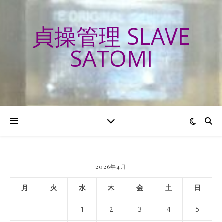
貞操管理 SLAVE
SATOMI
2026年4月
月
火
水
木
金
土
日
1
2
3
4
5