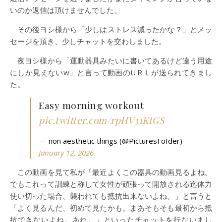
いのか返信は頂けませんでした。
その後ヨシ様から「少しはストレス減ったかな？」とメッ
セージを頂き、少しチャットを交わしました。
夜ヨシ様から「運動器具みたいに書いてあるけど違う用途
にしか見えないw」と言って動画のUＲＬが送られてきまし
た。
Easy morning workout
pic.twitter.com/rpHV31KtGS
— non aesthetic things (@PicturesFoIder)
January 12, 2026
この動画を見て私が「最近よくこの器具の動画見るよね。
でもこれって訓練と称して女性が頑張って開放される迄体力
使い切った場合、襲われても抵抗出来ないよね。」と言うと
「よく見るんだ、初めて見たかも。まあそもそも最初から抵
抗できないよね。あれ。」といったチャットを行ないまし