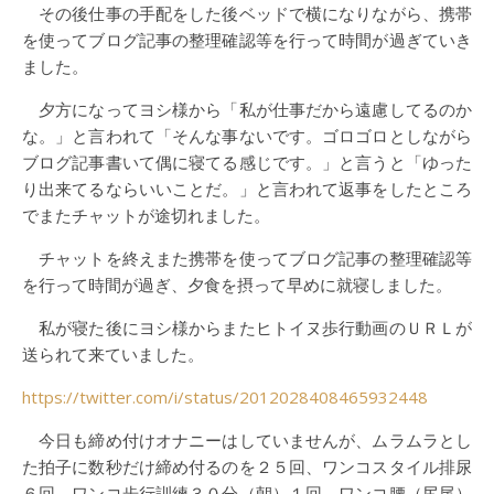
その後仕事の手配をした後ベッドで横になりながら、携帯
を使ってブログ記事の整理確認等を行って時間が過ぎていき
ました。
夕方になってヨシ様から「私が仕事だから遠慮してるのか
な。」と言われて「そんな事ないです。ゴロゴロとしながら
ブログ記事書いて偶に寝てる感じです。」と言うと「ゆった
り出来てるならいいことだ。」と言われて返事をしたところ
でまたチャットが途切れました。
チャットを終えまた携帯を使ってブログ記事の整理確認等
を行って時間が過ぎ、夕食を摂って早めに就寝しました。
私が寝た後にヨシ様からまたヒトイヌ歩行動画のＵＲＬが
送られて来ていました。
https://twitter.com/i/status/2012028408465932448
今日も締め付けオナニーはしていませんが、ムラムラとし
た拍子に数秒だけ締め付るのを２５回、ワンコスタイル排尿
６回、ワンコ歩行訓練３０分（朝）１回、ワンコ腰（尻尾）