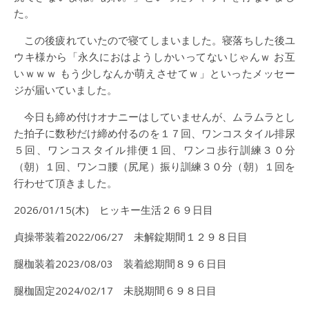
た。
この後疲れていたので寝てしまいました。寝落ちした後ユ
ウキ様から「永久におはようしかいってないじゃんｗ お互
いｗｗｗ もう少しなんか萌えさせてｗ」といったメッセー
ジが届いていました。
今日も締め付けオナニーはしていませんが、ムラムラとし
た拍子に数秒だけ締め付るのを１７回、ワンコスタイル排尿
５回、ワンコスタイル排便１回、ワンコ歩行訓練３０分
（朝）１回、ワンコ腰（尻尾）振り訓練３０分（朝）１回を
行わせて頂きました。
2026/01/15(木) ヒッキー生活２６９日目
貞操帯装着2022/06/27 未解錠期間１２９８日目
腿枷装着2023/08/03 装着総期間８９６日目
腿枷固定2024/02/17 未脱期間６９８日目