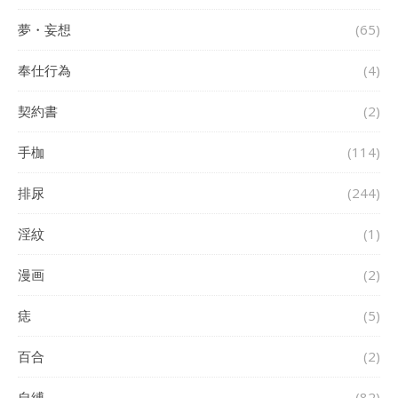
夢・妄想
(65)
奉仕行為
(4)
契約書
(2)
手枷
(114)
排尿
(244)
淫紋
(1)
漫画
(2)
痣
(5)
百合
(2)
自縛
(82)