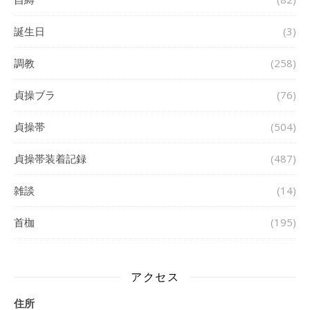
誕生日
(3)
調教
(258)
貞操ブラ
(76)
貞操帯
(504)
貞操帯装着記録
(487)
雑談
(14)
首枷
(195)
アクセス
住所