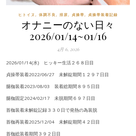
,
,
,
,
ヒトイヌ
体調不良
排尿
貞操帯
貞操帯装着記録
オナニーのない日々
2026/01/14~01/16
4月 6, 2026
2026/01/14(水) ヒッキー生活２６８日目
貞操帯装着2022/06/27 未解錠期間１２９７日目
腿枷装着2023/08/03 装着総期間８９５日目
腿枷固定2024/02/17 未脱期間６９７日目
首枷装着未解錠記録３３０日で発熱の為装脱
首枷再装着2025/12/04 未解錠期間４２日目
首枷総装着期間３９２日目