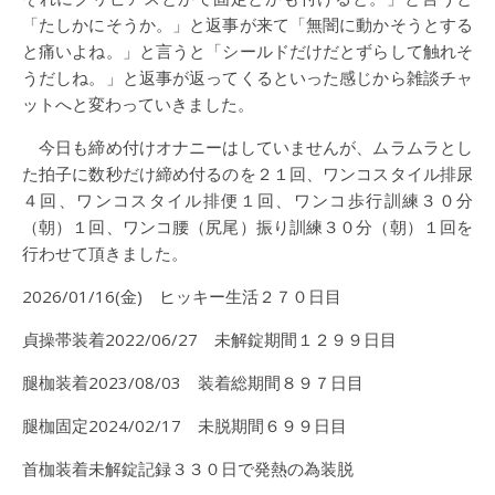
「たしかにそうか。」と返事が来て「無闇に動かそうとする
と痛いよね。」と言うと「シールドだけだとずらして触れそ
うだしね。」と返事が返ってくるといった感じから雑談チャ
ットへと変わっていきました。
今日も締め付けオナニーはしていませんが、ムラムラとし
た拍子に数秒だけ締め付るのを２１回、ワンコスタイル排尿
４回、ワンコスタイル排便１回、ワンコ歩行訓練３０分
（朝）１回、ワンコ腰（尻尾）振り訓練３０分（朝）１回を
行わせて頂きました。
2026/01/16(金) ヒッキー生活２７０日目
貞操帯装着2022/06/27 未解錠期間１２９９日目
腿枷装着2023/08/03 装着総期間８９７日目
腿枷固定2024/02/17 未脱期間６９９日目
首枷装着未解錠記録３３０日で発熱の為装脱