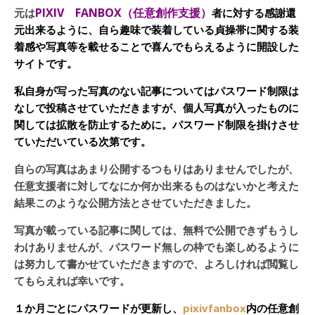
PIXIV FANBOX（任意創作支援）
元は
者に対する感謝還
元出来るように、自ら趣味で装着している貞操帯に関する装
着感や写真等を載せることで喜んでもらえるように開設した
サイトです。
私自身が写った写真のない記事についてはパスワード制限は
なしで投稿させていただきますが、個人写真が入ったものに
関しては拡散を防止するために。パスワード制限を掛けさせ
ていただいている次第です。
自らの写真はあまり公開するつもりはありませんでしたが、
任意支援者に対してなにか何か出来るものはないかと考えた
結果このような公開方法とさせていただきました。
写真が載っている記事に関しては、無料で公開できずもうし
わけありませんが、パスワード無しの枠でも楽しめるように
は努力して書かせていただきますので、よろしければ閲覧し
てもらえれば幸いです。
１か月ごとにパスワードが更新し、
pixivfanbox
内の任意創