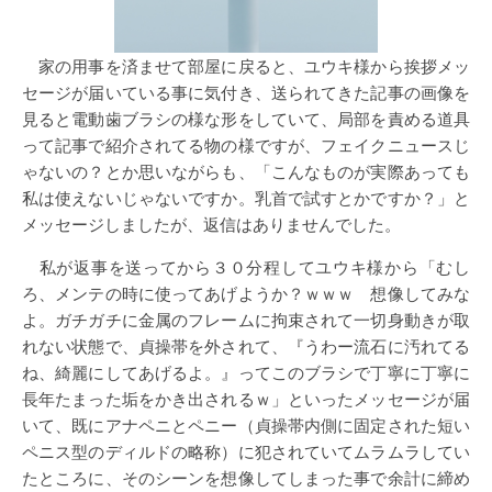
家の用事を済ませて部屋に戻ると、ユウキ様から挨拶メッ
セージが届いている事に気付き、送られてきた記事の画像を
見ると電動歯ブラシの様な形をしていて、局部を責める道具
って記事で紹介されてる物の様ですが、フェイクニュースじ
ゃないの？とか思いながらも、「こんなものが実際あっても
私は使えないじゃないですか。乳首で試すとかですか？」と
メッセージしましたが、返信はありませんでした。
私が返事を送ってから３０分程してユウキ様から「むし
ろ、メンテの時に使ってあげようか？ｗｗｗ 想像してみな
よ。ガチガチに金属のフレームに拘束されて一切身動きが取
れない状態で、貞操帯を外されて、『うわー流石に汚れてる
ね、綺麗にしてあげるよ。』ってこのブラシで丁寧に丁寧に
長年たまった垢をかき出されるｗ」といったメッセージが届
いて、既にアナペニとペニー（貞操帯内側に固定された短い
ペニス型のディルドの略称）に犯されていてムラムラしてい
たところに、そのシーンを想像してしまった事で余計に締め