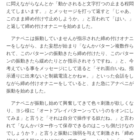
に悶えながらなんとか「動かされると文字打つの止まる程悶
えてしまいます。」とメッセージを打って返すと「じゃあ、
このまま締め付け寸止めしようか。」と言われて「はい。」
と返して締め付けオナニーを始めました。
アナペニは振動していませんが指示された締め付けオナニ
ーをしながら、また妄想が始まり「なんかパターン複数作ら
れて、このパターンの振動きたら締め付けたり、このパター
ンの振動きたら緩めたりとか指示されそうですね。」と、今
考えている事をメッセージにして送ると「それ面白いね。指
示通りに出来ないと制裁電流とかねｗ。」といった会話をし
ながら締め付けオナニーをしていると、また急にアナペニが
振動を始めました。
アナペニが振動し始めて興奮してきて色々刺激が欲しくな
り、ヨシ様に「オートプレイパターンっていうのをオンにし
てみま」と言うと「それは自分で操作する奴だね。」と言わ
れて「なんかパター作って保存できるのはこっち側だけなの
でしょうか？」と言うと振動に強弱を与えて刺激され「締め