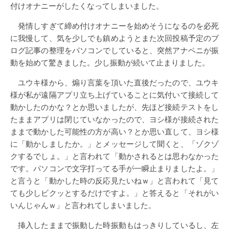
付けオナニーがしたくなってしまいました。
発情しすぎて締め付けオナニーを始めそうになるのを必死
に我慢して、気を少しでも鎮めようとまた次回投稿予定のブ
ログ記事の整理をパソコンでしていると、突然アナペニが振
動を始めて驚きました。少し振動が続いて止まりました。
ユウキ様から、煽り言葉を頂いた直後だったので、ユウキ
様が私が遠隔アプリ立ち上げていることに気付いて接続して
動かしたのかな？とか思いましたが、先ほど接続テストをし
たままアプリは閉じていなかったので、ヨシ様が接続された
ままで動かした可能性の方が高い？とか思い直して、ヨシ様
に「動かしましたか。」とメッセージして聞くと、「ゾクゾ
クするでしょ。」と言われて「動かされるとは思わなかった
です。パソコンで文字打ってる手が一瞬止まりましたよ。」
と言うと「動かした時の反応見たいねｗ」と言われて「見て
ても少しビクッとするだけですよ。」と答えると「それがい
いんじゃんｗ」と言われてしまいました。
挿入したままで振動した時振動もはっきりしているし、左