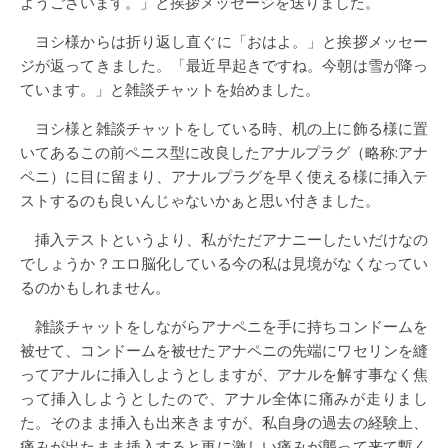
ようございます。」と挨拶メッセージを送りました。
ヨシ様からは折り返し直ぐに「おはよ。」と挨拶メッセー
ジが返ってきました。「最近早起きですね。今朝は雪が降っ
ています。」と雑談チャットを始めました。
ヨシ様と雑談チャットをしている時、机の上に飾る様に置
いてあるこの前ペニス型に改良したアナルプラグ（略称:アナ
ペニ）に目に留まり、アナルプラグを早く使える様に挿入テ
ストするのも良いんじゃないかぁと思い付きました。
挿入テストというより、私がただアナニーしたいだけなの
でしょうか？エロ脳化している今の私は見境がなくなってい
るのかもしれません。
雑談チャットをしながらアナペニを手に持ちコンドームを
被せて、コンドームを被せたアナペニの先端にワセリンを縫
ってアナルに挿入しようとしますが、アナルを解す事なく焦
って挿入しようとしたので、アナル全体に痛みが走りまし
た。そのまま挿入も出来きますが、私自身の過去の経験上、
痛みが出たまま挿入すると更に激しい痛みが襲って来て暫く