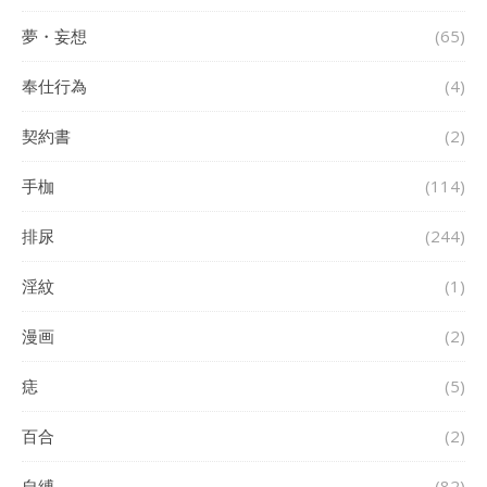
夢・妄想
(65)
奉仕行為
(4)
契約書
(2)
手枷
(114)
排尿
(244)
淫紋
(1)
漫画
(2)
痣
(5)
百合
(2)
自縛
(82)