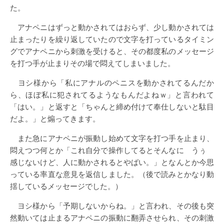
た。
アナペニはずっと動かされてはおらず、少し動かされては
止まったりを繰り返していたので文字を打っているタイミン
グでアナペニから刺激を受けると、その都度私のメッセージ
を打つ手が止まりその場で悶えてしまいました。
ヨシ様から「私にアナルのペニスを動かされてるんだか
ら、ほぼ私に犯されてるようなもんだよねｗ」と言われて
「はい。」と返すと「ちゃんと締め付けて奉仕しないと駄目
だよ。」と煽ってきます。
また急にアナペニが振動し始めて文字を打つ手を止まり、
悶えつつ何とか「これ自分で操作してるとそんなに うぅ
感じないけど、人に動かされるとやばい。」となんとか今思
っている率直な意見を返信しました。（後で読みとかなり動
揺しているメッセージでした。）
ヨシ様から「予期しないからね。」と言われ、その後も突
然動いては止まるアナペニの振動に翻弄させられ、その刺激