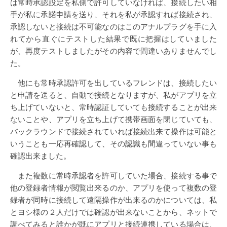
は常時承認設定を私側で許可していなければ、接続したい相
手が私に承諾申請を送り、それを私が承認すれば接続され、
承認しないと接続は不可能なのはこのアナルプラグを手に入
れてから直ぐにテストした結果で既に把握はしていました
が、再度テストしましたがその内容で間違いありませんでし
た。
他にも常時承認許可を出しているフレンドは、接続したい
と申請を送ると、自動で接続となりますが、私がアプリを立
ち上げていないと、常時認証していても接続することが出来
ないことや、アプリを立ち上げて携帯画面を閉じていても、
バックラウンドで接続されていれば接続出来て操作は可能と
いうことも一応再確認して、その認識も間違っていない事も
確認出来ました。
また複数に常時承認者を許可していた場合、接続する事で
他の登録者情報が閲覧出来るのか、アプリを使って複数の登
録者が同時に接続して遠隔操作が出来るのかについては、私
とヨシ様の２人だけでは確認が出来ないことから、ネットで
調べてみると誰かが既にアプリと接続連携している場合は、