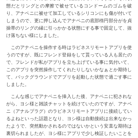
態だとリングとの摩擦で被せているコンドームのゴムを破
り、アナペニに被せて加工しているシリコンにも傷が付いて
しまうので、更に押し込んでアナペニの底部楕円部分がを貞
操帯のリングの縁に引っかかる状態にする事で固定して、抜
け落ちない様にしました。
このアナペニを操作する時はラビネスリモートアプリを使
うのですが、既にフレンド登録をして貰っている人も居たの
で、フレンドが私がアプリを立ち上げている事に気付いて、
このアプリを突然操作してくれたりしないかなぁとか期待し
て、バックグラウンドでアプリを起動した状態で過ごす事に
しました。
こんな感じでアナペニを挿入した後、アナペニに犯されな
がら、ヨシ様と雑談チャットを続けていたのですが、アナペ
ニ（アナルプラグ）のラビネスリモートアプリに接続してい
るよねといった話題となり、ヨシ様は自動接続は出来なかっ
たようで、突然動かされるのではないかという安直な期待は
裏切られましたが、ヨシ様にアプリで少し検証したいことを