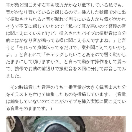
耳が殆ど聞こえず右耳も聴力がかなり低下している私でも、
音がかなり響いていると感じるので、挿入した状態で外に出
て振動させられると音が漏れて周りにいる人から気が付かれ
そうで不安に感じていたので「私って耳が悪いので普段の音
は聞こえにくいんだけど、挿入されたバイブの振動音は自分
的にはかなり音が鳴ってる様に聞こえるんですよね。」と言
うと「それって身体伝ってるだけで、案外聞こえてないかも
よ。」と言われて「チェックしたいことあるので暫く動かし
たままにして頂けますか？」と言って動かす操作をして貰っ
て、携帯でお臍の前辺りで振動音を３回に分けて録音してみ
ました。
その時録音した音声のうち一番音量が大きく録音出来た分
をイラストを付けて編集したものを投稿しています。（音量
は編集していないのでこれがバイブを挿入実際に聞こえてい
る音量そのままです。）