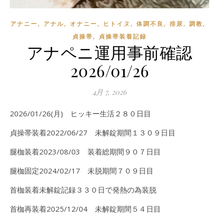
,
,
,
,
,
,
,
アナニー
アナル
オナニー
ヒトイヌ
体調不良
排尿
調教
,
貞操帯
貞操帯装着記録
アナペニ運用事前確認
2026/01/26
4月 7, 2026
2026/01/26(月) ヒッキー生活２８０日目
貞操帯装着2022/06/27 未解錠期間１３０９日目
腿枷装着2023/08/03 装着総期間９０７日目
腿枷固定2024/02/17 未脱期間７０９日目
首枷装着未解錠記録３３０日で発熱の為装脱
首枷再装着2025/12/04 未解錠期間５４日目