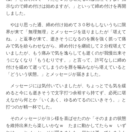
示なので締め付けは始めますが。」といって締め付けを再開
しました。
やはり思った通、締め付け始めて３０秒もしないうちに限
界が来て「無理無理」とメッセージを送りましたが「堪えて
ね。」と返事が来て、逝きそうになるのを腕を強く抓って痛
みで気を紛らわせながら、締め付けを継続して２分程堪えて
いましたが、もう痛みで気を逸らしても逝くのが我慢出来そ
うになくなり「もうむりです。」と言って、許可なしに締め
付けを緩めて逝ってしまうのを唇を噛みながら堪えていると
「どういう状態。」とメッセージが届きました。
メッセージには気付いていましたが、ちょっとでも気を緩
めると今にも逝きそうで文字打つ余裕すら持てず、必死に堪
えながら何とか「いくあく、ゆるめてるのにいきそう。」と
打つのが精一杯でした。
そのメッセージがヨシ様を喜ばせたのか「そのままの状態
を維持出来たら楽しいかなｗ たまに動かしてたらｗ いず