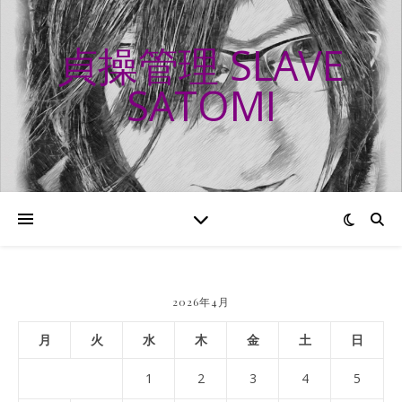
貞操管理 SLAVE
SATOMI
2026年4月
月
火
水
木
金
土
日
1
2
3
4
5