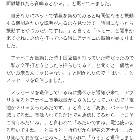
距離離れたら音鳴るとかｗ。」と返って来ました。
自分なりにネットで情報を集めてみると時間位なると振動
する機能みたいな説明があるのを見つけて「時間になったら
振動するやつみたいですね。」と言うと「へぇー」と返事が
来てそれに返信を打っている時にアナペニの振動が始まりま
した。
アナペニが振動した時丁度返信を打っていた時だったので
「私が文字打とうとしたら揺らしてる？」と聞くと「偶然ｗ
だいぶ来るんじゃじゃない。」と聞かれたので「はい。」と
メッセージを送信しました。
メッセージを送信している時に携帯から通知が来て、アプ
リを見るとアナペニ電池残量が１８％になっていたので「電
池が２０％切ったみたです。」と言うと「ああ、バッテリー
減ってるね。電源入れてるだけでも通信してるから、そこそ
こ食うみたいね。」と言われて「みたいですね。電池使い切
る勢いですね。」と言うと「折角だから智美のアナルしっか
り犯しておかないとねｗ」と言われて「うぅ」と返信しまし