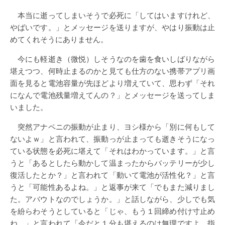
本当に逝ってしまいそうで必死に「してはいますけれど、
やばいです。」とメッセージを送りますが、やはり振動は止
めてくれそうにありません。
今にも軽逝き（微悦）しそうなのを歯を食いしばりながら
堪えつつ、何時止まるのかと見ても仕方のない携帯アプリ画
面を見ると電池容量が先ほどより増えていて、思わず「それ
になんで電池残量増えてんの？」とメッセージを送ってしま
いました。
突然アナペニの振動が止まり、ヨシ様から「別に何もして
ないよｗ」と言われて、振動っが止まっても逝きそうになっ
ている状態を必死に堪えて「それはわかっています。」と言
うと「あるとしたら動かして温まったからバッテリーが少し
復活したとか？」と言われて「動いて電池が活性化？」と言
うと「可能性あるよね。」と返事が来て「でもまた減りまし
た。アバウトなのでしょうか。」と話しながら、少しでも気
を紛らわそうとしていると「じゃ、もう１回締め付け寸止め
ね。」と言われて「今だと１分も堪えるのは無理ですよ。指