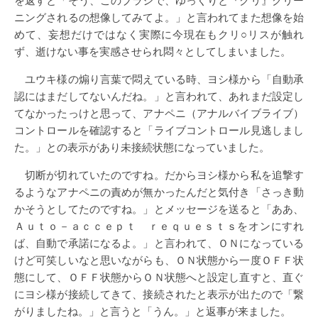
ニングされるの想像してみてよ。」と言われてまた想像を始
めて、妄想だけではなく実際に今現在もクリ○リスが触れ
ず、逝けない事を実感させられ悶々としてしまいました。
ユウキ様の煽り言葉で悶えている時、ヨシ様から「自動承
認にはまだしてないんだね。」と言われて、あれまだ設定し
てなかったっけと思って、アナペニ（アナルバイブライブ）
コントロールを確認すると「ライブコントロール見逃しまし
た。」との表示があり未接続状態になっていました。
切断が切れていたのですね。だからヨシ様から私を追撃す
るようなアナペニの責めが無かったんだと気付き「さっき動
かそうとしてたのですね。」とメッセージを送ると「ああ、
Ａｕｔｏ－ａｃｃｅｐｔ ｒｅｑｕｅｓｔｓをオンにすれ
ば、自動で承諾になるよ。」と言われて、ＯＮになっている
けど可笑しいなと思いながらも、ＯＮ状態から一度ＯＦＦ状
態にして、ＯＦＦ状態からＯＮ状態へと設定し直すと、直ぐ
にヨシ様が接続してきて、接続されたと表示が出たので「繋
がりましたね。」と言うと「うん。」と返事が来ました。