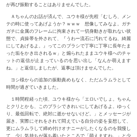
が再び振動することはありませんでした。
Ａちゃんのお話が済んで、ユウキ様が先程「むしろ、メン
テの時に使ってあげようか？ｗｗｗ 想像してみなよ。ガチ
ガチに金属のフレームに拘束されて一切身動きが取れない状
態で、貞操帯を外されて、『うわー流石に汚れてるね、綺麗
にしてあげるよ。』ってこのブラシで丁寧に丁寧に長年たま
った垢をかき出されるｗ」と煽られたままユウキ様へのチャ
ットの返信が止まっているのを思い出し「なんか萌えます
ね。」と返信しましたが、返事は頂けませんでした。
ヨシ様からの追加の振動責めもなく、ただムラムラとして
時間が過ぎていきました。
１時間程経った頃、ユウキ様から「エロいでしょ。ちゃん
とクリとかも、このブラシできれいにしてあげるよ。ゆっく
り、最低回転で、絶対に逝かせないけど。」とメッセージが
届き、実際にそれをされて悶えている自分の姿を妄想して、
更にムラムラして締め付けオナニーがしたくなるのを我慢し
て、少し気持ちが落ち着いたところで「萌えますね。」と少