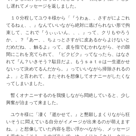
し遅れてメッセージを返しました。
１０分程してユウキ様から「『うわぁ、、さすがによごれ
てるねぇ、、』なんていいながら絶対に逃げられない形で拘
束して、これで『うぃぃいん、、、』って、クリもやろう
か、、？『あー、、ちょっとさすがに皮あるからよけないと
だめだね、、触るよ』って、皮を指でむかれながら、その隙
間にこれを充てられて、『ビクビク』ってなったら、はなさ
れて『ん？いきそう？駄目だよ。もうｓａｔｏは一生逝かせ
ないって決めてるんだから。』っていいながら掃除されるの
よ。」と言われて、またそれを想像してオナニーがしたくな
ってしまいました。
暫くオナニーするのを我慢しながら悶絶していると、少し
興奮が治まって来ました。
ユウキ様に「凄く『逝かせて。』と懇願しまくりながら狂
いそうに悶えている自分がイメージが出来るのが萌えます
ね。」と想像していた内容を思い浮かべながら、メッセージ
を返すと「そう、このブラシで、ゆっくりと『クリ』クリー