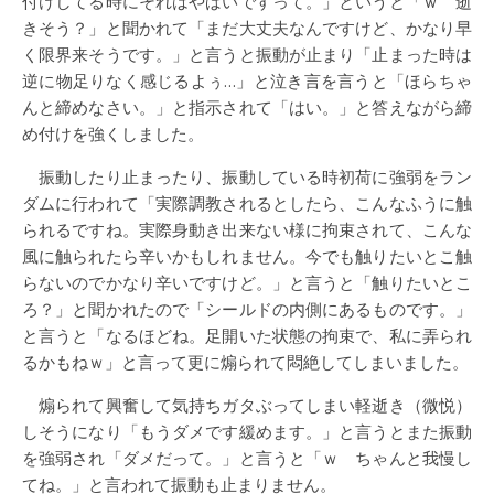
付けしてる時にそれはやばいですって。」というと「ｗ 逝
きそう？」と聞かれて「まだ大丈夫なんですけど、かなり早
く限界来そうです。」と言うと振動が止まり「止まった時は
逆に物足りなく感じるよぅ…」と泣き言を言うと「ほらちゃ
んと締めなさい。」と指示されて「はい。」と答えながら締
め付けを強くしました。
振動したり止まったり、振動している時初荷に強弱をラン
ダムに行われて「実際調教されるとしたら、こんなふうに触
られるですね。実際身動き出来ない様に拘束されて、こんな
風に触られたら辛いかもしれません。今でも触りたいとこ触
らないのでかなり辛いですけど。」と言うと「触りたいとこ
ろ？」と聞かれたので「シールドの内側にあるものです。」
と言うと「なるほどね。足開いた状態の拘束で、私に弄られ
るかもねｗ」と言って更に煽られて悶絶してしまいました。
煽られて興奮して気持ちガタぶってしまい軽逝き（微悦）
しそうになり「もうダメです緩めます。」と言うとまた振動
を強弱され「ダメだって。」と言うと「ｗ ちゃんと我慢し
てね。」と言われて振動も止まりません。