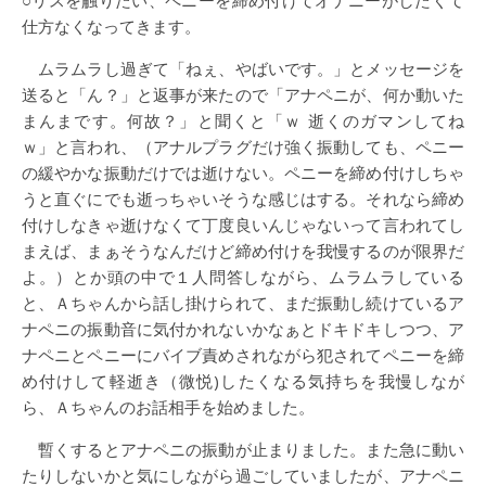
仕方なくなってきます。
ムラムラし過ぎて「ねぇ、やばいです。」とメッセージを
送ると「ん？」と返事が来たので「アナペニが、何か動いた
まんまです。何故？」と聞くと「ｗ 逝くのガマンしてね
ｗ」と言われ、（アナルプラグだけ強く振動しても、ペニー
の緩やかな振動だけでは逝けない。ペニーを締め付けしちゃ
うと直ぐにでも逝っちゃいそうな感じはする。それなら締め
付けしなきゃ逝けなくて丁度良いんじゃないって言われてし
まえば、まぁそうなんだけど締め付けを我慢するのが限界だ
よ。）とか頭の中で１人問答しながら、ムラムラしている
と、Ａちゃんから話し掛けられて、まだ振動し続けているア
ナペニの振動音に気付かれないかなぁとドキドキしつつ、ア
ナペニとペニーにバイブ責めされながら犯されてペニーを締
め付けして軽逝き（微悦)したくなる気持ちを我慢しなが
ら、Ａちゃんのお話相手を始めました。
暫くするとアナペニの振動が止まりました。また急に動い
たりしないかと気にしながら過ごしていましたが、アナペニ