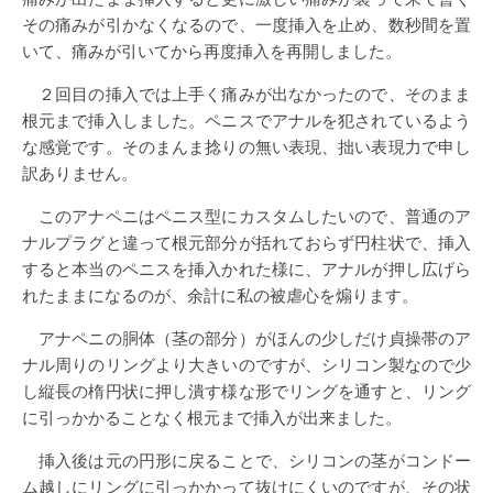
その痛みが引かなくなるので、一度挿入を止め、数秒間を置
いて、痛みが引いてから再度挿入を再開しました。
２回目の挿入では上手く痛みが出なかったので、そのまま
根元まで挿入しました。ペニスでアナルを犯されているよう
な感覚です。そのまんま捻りの無い表現、拙い表現力で申し
訳ありません。
このアナペニはペニス型にカスタムしたいので、普通のア
ナルプラグと違って根元部分が括れておらず円柱状で、挿入
すると本当のペニスを挿入かれた様に、アナルが押し広げら
れたままになるのが、余計に私の被虐心を煽ります。
アナペニの胴体（茎の部分）がほんの少しだけ貞操帯のア
ナル周りのリングより大きいのですが、シリコン製なので少
し縦長の楕円状に押し潰す様な形でリングを通すと、リング
に引っかかることなく根元まで挿入が出来ました。
挿入後は元の円形に戻ることで、シリコンの茎がコンドー
ム越しにリングに引っかかって抜けにくいのですが、その状