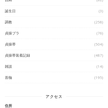
誕生日
(3)
調教
(258)
貞操ブラ
(76)
貞操帯
(504)
貞操帯装着記録
(487)
雑談
(14)
首枷
(195)
アクセス
住所