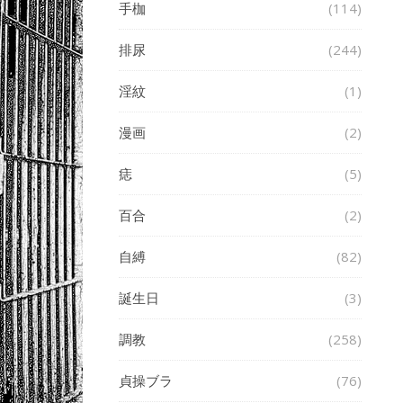
手枷
(114)
排尿
(244)
淫紋
(1)
漫画
(2)
痣
(5)
百合
(2)
自縛
(82)
誕生日
(3)
調教
(258)
貞操ブラ
(76)