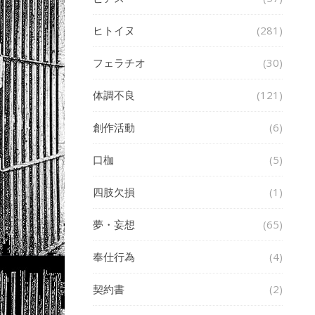
ヒトイヌ
(281)
フェラチオ
(30)
体調不良
(121)
創作活動
(6)
口枷
(5)
四肢欠損
(1)
夢・妄想
(65)
奉仕行為
(4)
契約書
(2)