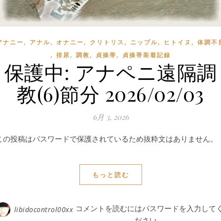
,
,
,
,
,
,
アナニー
アナル
オナニー
クリトリス
ニップル
ヒトイヌ
体調不
,
,
,
,
排尿
調教
貞操帯
貞操帯装着記録
保護中: アナペニ遠隔調
教(6)節分 2026/02/03
6月 3, 2026
この投稿はパスワードで保護されているため抜粋文はありません。
もっと読む
コメントを読むにはパスワードを入力して
libidocontrol00xx
ださい。