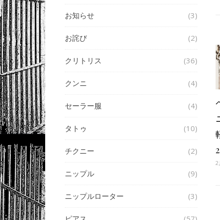
お知らせ
(3)
お詫び
(2)
クリトリス
(36)
クンニ
(4)
セーラー服
(4)
タトゥ
(10)
チクニー
(2)
2
ニップル
(9)
ニップルローター
(3)
ピアス
(57)