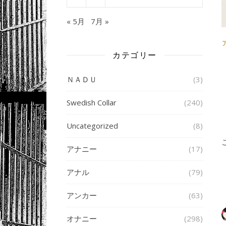
« 5月
7月 »
カテゴリー
ＮＡＤＵ
(3)
Swedish Collar
(240)
Uncategorized
(8)
アナニー
(17)
アナル
(79)
アンカー
(63)
オナニー
(298)