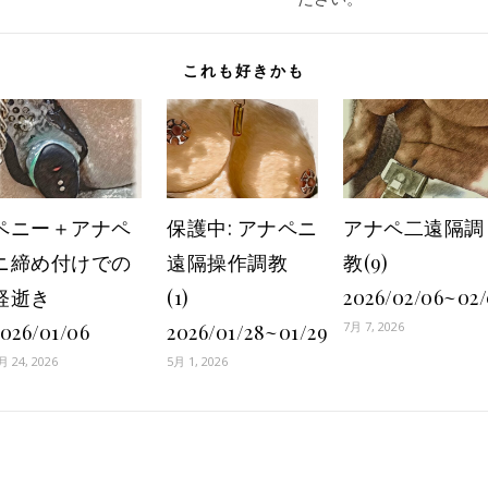
これも好きかも
ペニー＋アナペ
保護中: アナペニ
アナペ二遠隔調
ニ締め付けでの
遠隔操作調教
教(9)
軽逝き
(1)
2026/02/06~02
7月 7, 2026
2026/01/06
2026/01/28~01/29
月 24, 2026
5月 1, 2026