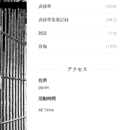
貞操帯
(504)
貞操帯装着記録
(487)
雑談
(14)
首枷
(195)
アクセス
住所
Japan
活動時間
All Time