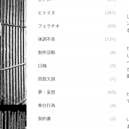
ヒトイヌ
(281)
フェラチオ
(30)
体調不良
(121)
創作活動
(6)
口枷
(5)
四肢欠損
(1)
夢・妄想
(65)
奉仕行為
(4)
契約書
(2)