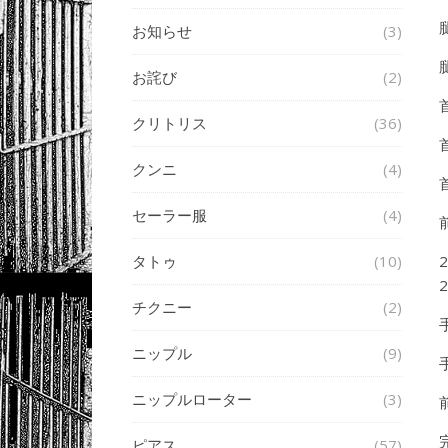
お知らせ
(3)
お詫び
(2)
クリトリス
(36)
クンニ
(4)
セーラー服
(4)
タトゥ
(10)
2
チクニー
(2)
ニップル
(9)
ニップルローター
(3)
ピアス
(57)