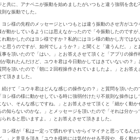
ジと共に、アナペニが振動を始めましたがいつもと違う強弱を含む
規則な振動でした。
ヨシ様の先程のメッセージといつもとは違う振動のさせ方がユウ
様が動かしているようには思えなかったので「今振動したのですが
これ動かしたのはヨシ様ですか？私的にはヨシ様の動かし方ではな
かと思うのですが、如何でしょうか？」と聞くと「違うんだ。」と
返事を頂いたので「はい。」とお答えさせて頂くと「アプリの操作
利が取れたんだけど、ユウキ君は今日動かしてはきていないの？」
質問を頂いたので「朝に２回程操作されていましたよ。」とお答え
せて頂きました。
続けて「ユウキ君はどんな感じの操作なの？」と質問を頂いたの
「ヨシ様の様に動かせしている時に強弱付けたり不規則な操作はし
こない、そんな感じですね。」とお答えさせて頂くと「細かく動か
るの知らないのかな。」とメッセージを頂いたので「それは分かっ
おられると思いますよ。」とお答えさせて頂きました。
ヨシ様が「私は一定って慣れやすいからイマイチと思ってるんだ
ど。」と意見を頂き「ユウキ様的には気付かせる手段や、長く動か