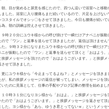
朝、目が覚めると尿意を感じたので、四つん這いで浴室へと移動
しました。浴室に入り腰痛もまだ続いているので、片足を上げない
ンコスタイルでオシッ〇をさせて頂きました。今日も腰痛が続いて
る為、朝の訓練は控えさせて頂きました。
９時２０分にユウキ様からの呼び掛けで一瞬だけアナペニが振動
たので「ワン」と返事を送らせて頂きましたが、返信は頂けません
した。９時３２分になりまたユウキ様からの呼び掛けで一瞬だけア
ペニが振動したので「ワン」と返事を送らせて頂くと「おはよう。
と挨拶メッセージを頂けたので「おはようございます。」と挨拶メ
返させて頂きました。
更にユウキ様から「今止まってるよね？」とメッセージを頂きま
たが、私の挨拶メッセージの返信が被ってしまい、メッセージを頂
ていたのに見落として、仕事の手配やブログ記事の整理を始めまし
１０時３１分になりヨシ様から「おはよ。」と挨拶メッセージを
いたので「おはようございます。」と挨拶メッセージを返させて頂
ました。ヨシ様から「あら、ゆうき君とってないｗ」というメッセ