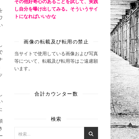
その他好奇心のあることを試して、実践
し自分を曝け出してみる。そういうサイ
を
トになればいいかな
ワ
い
画像の転載及び転用の禁止
し
で
当サイトで使用している画像および写真
ナ
等について、転載及び転用等はご遠慮願
」
います。
ッ
合計カウンター数
し
い
た
検索
頂
き
ー