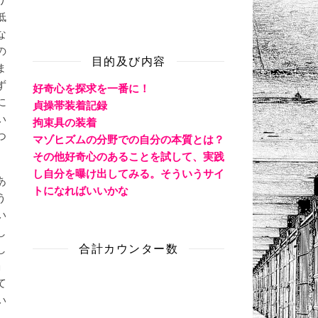
低
な
の
目的及び内容
ま
ず
好奇心を探求を一番に！
に
貞操帯装着記録
い
拘束具の装着
つ
マゾヒズムの分野での自分の本質とは？
その他好奇心のあることを試して、実践
し自分を曝け出してみる。そういうサイ
あ
トになればいいかな
う
い
し
合計カウンター数
し
」
て
い
し