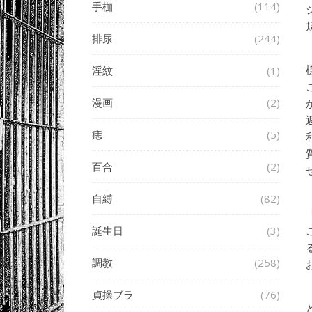
手枷
(114)
排尿
(244)
淫紋
(1)
漫画
(2)
痣
(5)
百合
(2)
自縛
(82)
誕生日
(3)
調教
(258)
貞操ブラ
(76)