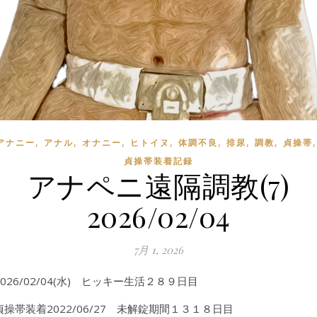
,
,
,
,
,
,
,
アナニー
アナル
オナニー
ヒトイヌ
体調不良
排尿
調教
貞操帯
貞操帯装着記録
アナペニ遠隔調教(7)
2026/02/04
7月 1, 2026
2026/02/04(水) ヒッキー生活２８９日目
貞操帯装着2022/06/27 未解錠期間１３１８日目