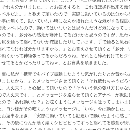
「それも分かりました。」とお答えすると「これほぼ操作出来る最
レベルだよ。」と教えて頂いたので「実際に動いているのは分から
い事は無くて、動いていない時になんか揺れたような気がする程度
錯覚レベルなので、動いてはいないとは思うんだけど気になってし
うのです。多分私の感覚が麻痺してるだけかと思うのですが、思わ
お尻を触って揺れてないか確認したりしています。手で触ると流石
揺れてなければ分かりますから。」とお答えさせて頂くと「多分、
つ動くかって神経張ってるからだろうね。それとも締め付けてヒク
かせてるとかだったりしてねｗ」とお言葉を頂きました。
更に私が「携帯でもバイブ振動したような気がしたりとか昔から
りましたから。」とメッセージさせて頂くと「それ疲れちゃうだろ
に。大丈夫？」と心配して頂いたので「そういう気の張り方じゃな
ので大丈夫です。」とメッセージを送らせて頂くとアナペニが振動
たので「あれ動いた？」と呟くようにメッセージを送ってしまいま
た。ヨシ様がその呟くようなメッセージに「いや、今は動かした。
とお返事を頂き、「実際に動いていても勘違いで動いたように感じ
も、その後になんか凄く緩くシビビビってずっと揺れてる感覚が続
てて、それが凄くムラムラします。」とメッセージさせて頂きま