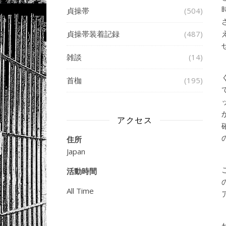
貞操帯
(504)
貞操帯装着記録
(487)
雑談
(14)
首枷
(195)
アクセス
住所
Japan
活動時間
All Time