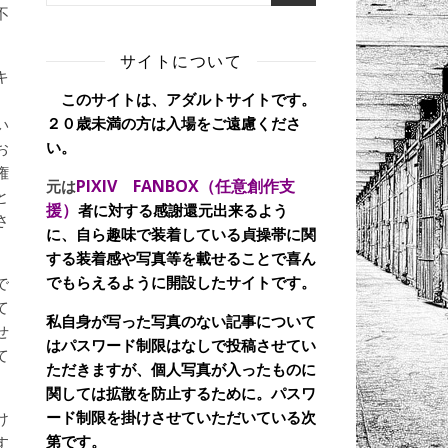
不
サイトについて
キ
このサイトは、アダルトサイトです。
、
２０歳未満の方は入場をご遠慮くださ
い
い。
お
権
PIXIV FANBOX（任意創作支
元は
と
援）
者に対する感謝還元出来るよう
さ
に、自ら趣味で装着している貞操帯に関
する装着感や写真等を載せることで喜ん
でもらえるように開設したサイトです。
で
て
私自身が写った写真のない記事について
せ
はパスワード制限はなしで投稿させてい
て
ただきますが、個人写真が入ったものに
関しては拡散を防止するために。パスワ
ード制限を掛けさせていただいている次
け
第です。
す