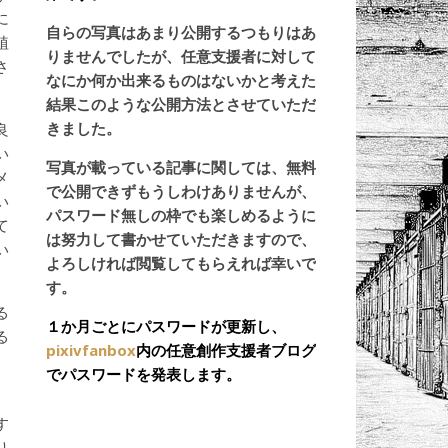
に
自らの写真はあまり公開するつもりはあ
植
りませんでしたが、任意支援者に対して
さ
なにか何か出来るものはないかと考えた
結果このような公開方法とさせていただ
きました。
良
い
写真が載っている記事に関しては、無料
メ
で公開できずもうしわけありませんが、
い
パスワード無しの枠でも楽しめるように
て
は努力して書かせていただきますので、
い
よろしければ閲覧してもらえれば幸いで
す。
る
１か月ごとにパスワードが更新し、
る
pixivfanbox
内の任意創作支援者ブログ
、
でパスワードを発表します。
す
り