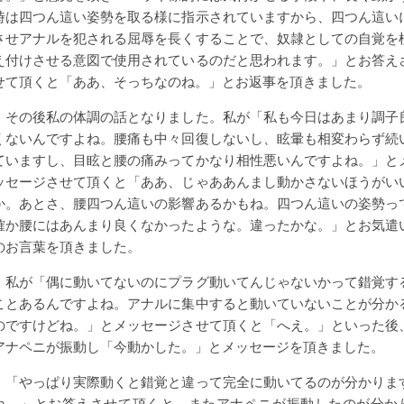
時は四つん這い姿勢を取る様に指示されていますから、四つん這い
させアナルを犯される屈辱を長くすることで、奴隷としての自覚を
え付けさせる意図で使用されているのだと思われます。」とお答え
せて頂くと「ああ、そっちなのね。」とお返事を頂きました。
その後私の体調の話となりました。私が「私も今日はあまり調子
くないんですよね。腰痛も中々回復しないし、眩暈も相変わらず続
ていますし、目眩と腰の痛みってかなり相性悪いんですよね。」と
ッセージさせて頂くと「ああ、じゃああんまし動かさないほうがい
か。あとさ、腰四つん這いの影響あるかもね。四つん這いの姿勢っ
確か腰にはあんまり良くなかったような。違ったかな。」とお気遣
のお言葉を頂きました。
私が「偶に動いてないのにプラグ動いてんじゃないかって錯覚す
ことあるんですよね。アナルに集中すると動いていないことが分か
のですけどね。」とメッセージさせて頂くと「へえ。」といった後
アナペニが振動し「今動かした。」とメッセージを頂きました。
「やっぱり実際動くと錯覚と違って完全に動いてるのが分かりま
ね。」とお答えさせて頂くと、またアナペニが振動したのが分か