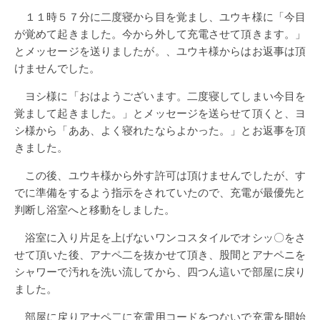
１１時５７分に二度寝から目を覚まし、ユウキ様に「今目
が覚めて起きました。今から外して充電させて頂きます。」
とメッセージを送りましたが。、ユウキ様からはお返事は頂
けませんでした。
ヨシ様に「おはようございます。二度寝してしまい今目を
覚まして起きました。」とメッセージを送らせて頂くと、ヨ
シ様から「ああ、よく寝れたならよかった。」とお返事を頂
きました。
この後、ユウキ様から外す許可は頂けませんでしたが、す
でに準備をするよう指示をされていたので、充電が最優先と
判断し浴室へと移動をしました。
浴室に入り片足を上げないワンコスタイルでオシッ〇をさ
せて頂いた後、アナペ二を抜かせて頂き、股間とアナペニを
シャワーで汚れを洗い流してから、四つん這いで部屋に戻り
ました。
部屋に戻りアナペ二に充電用コードをつないで充電を開始