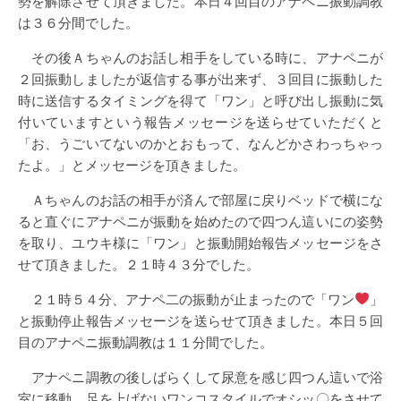
勢を解除させて頂きました。本日４回目のアナペニ振動調教
は３６分間でした。
その後Ａちゃんのお話し相手をしている時に、アナペニが
２回振動しましたが返信する事が出来ず、３回目に振動した
時に送信するタイミングを得て「ワン」と呼び出し振動に気
付いていますという報告メッセージを送らせていただくと
「お、うごいてないのかとおもって、なんどかさわっちゃっ
たよ。」とメッセージを頂きました。
Ａちゃんのお話の相手が済んで部屋に戻りベッドで横にな
ると直ぐにアナペニが振動を始めたので四つん這いにの姿勢
を取り、ユウキ様に「ワン」と振動開始報告メッセージをさ
せて頂きました。２１時４３分でした。
２１時５４分、アナペ二の振動が止まったので「ワン
」
と振動停止報告メッセージを送らせて頂きました。本日５回
目のアナペニ振動調教は１１分間でした。
アナペニ調教の後しばらくして尿意を感じ四つん這いで浴
室に移動、足を上げないワンコスタイルでオシッ〇をさせて