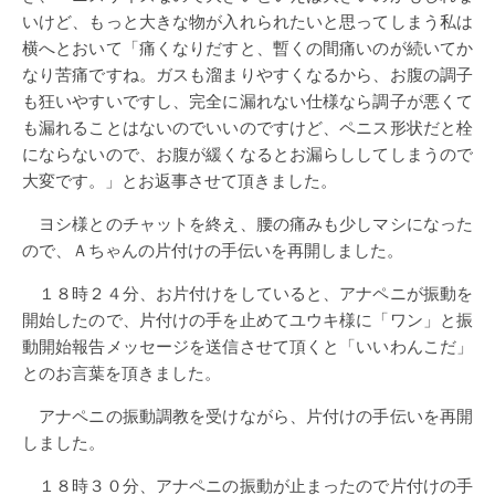
いけど、もっと大きな物が入れられたいと思ってしまう私は
横へとおいて「痛くなりだすと、暫くの間痛いのが続いてか
なり苦痛ですね。ガスも溜まりやすくなるから、お腹の調子
も狂いやすいですし、完全に漏れない仕様なら調子が悪くて
も漏れることはないのでいいのですけど、ペニス形状だと栓
にならないので、お腹が緩くなるとお漏らししてしまうので
大変です。」とお返事させて頂きました。
ヨシ様とのチャットを終え、腰の痛みも少しマシになった
ので、Ａちゃんの片付けの手伝いを再開しました。
１８時２４分、お片付けをしていると、アナペニが振動を
開始したので、片付けの手を止めてユウキ様に「ワン」と振
動開始報告メッセージを送信させて頂くと「いいわんこだ」
とのお言葉を頂きました。
アナペニの振動調教を受けながら、片付けの手伝いを再開
しました。
１８時３０分、アナペニの振動が止まったので片付けの手