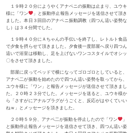
１９時２０分にようやくアナペニの振動は止まり、ユウキ
様に「ワン
」と振動停止報告メッセージを送信させて頂き
ました。本日３回目のアナペニ振動調教（四つん這い姿勢な
し）は３４分間でした。
１９時４０分にＡちゃんの手伝いを終了し、レトルト食品
で夕食を摂らせて頂きました。夕食後一度部屋へ戻り四つん
這いで浴室は移動し、足を上げないワンコスタイルでオシッ
〇をさせて頂きました。
部屋に戻ってベッドで横になってゴロゴロとしていると、
アナペ二が振動を始めたので四つん這い姿勢を取ってから、
ユウキ様に「ワン」と報告メッセージが送信させて頂きまし
た。２０時２３分でした。メッセージを送ると、ユウキ様か
ら「さすがにアナルプラグがうごくと、反応がはやくていい
ねｗ」とメッセージを頂きました。
２０時５９分、アナペ二が振動を停止したので「ワン
」
と振動停止報告メッセージを送信させて頂き、四つん這い姿