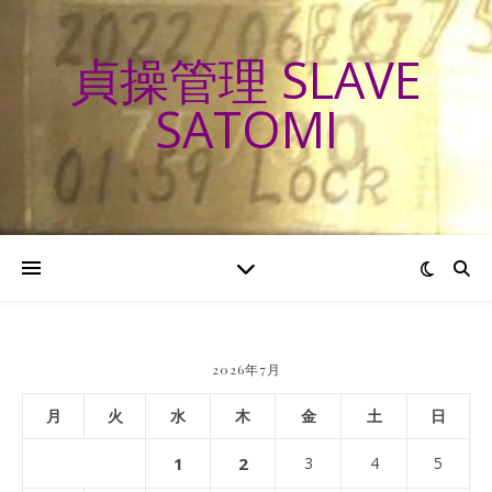
貞操管理 SLAVE
SATOMI
2026年7月
月
火
水
木
金
土
日
1
2
3
4
5