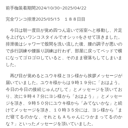
前手枷装着期間2024/10/30~2025/04/22
完全ワンコ排泄2025/05/15 １８８日目
今日は朝一度目が覚め四つん這いで浴室へと移動し、片足
を上げないワンコスタイルでオシッ○をさせて頂きました。
排泄後はシャワーで股間を洗い流した後、腰の調子が悪いの
で歩行訓練や腰振り訓練は行わず、部屋に戻ってベッドで横
になってゴロゴロしていると、そのまま寝落ちしてしまいま
した。
再び目が覚めるとユウキ様とヨシ様から挨拶メッセージが
届いていました。ユウキ様からは９時１９分に「おはよう。
今日の今日の接続じゅんびして」とメッセージを頂いてお
り、次に９時４７分にヨシ様から「おはよう」」とメッセー
ジを頂き、９時５０分にユウキ様から「みてないかな」と続
けてメッセージを頂き、１０時３５分には、ヨシ様から「ま
だ寝てるのかな、それともＡちゃんにつかまってるのか
な？」といったメッセージを頂いていました。