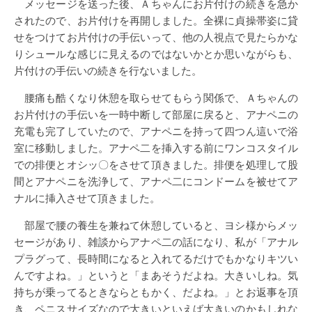
メッセージを送った後、Ａちゃんにお片付けの続きを急か
されたので、お片付けを再開しました。全裸に貞操帯姿に貸
せをつけてお片付けの手伝いって、他の人視点で見たらかな
りシュールな感じに見えるのではないかとか思いながらも、
片付けの手伝いの続きを行ないました。
腰痛も酷くなり休憩を取らせてもらう関係で、Ａちゃんの
お片付けの手伝いを一時中断して部屋に戻ると、アナペニの
充電も完了していたので、アナペニを持って四つん這いで浴
室に移動しました。アナペ二を挿入する前にワンコスタイル
での排便とオシッ〇をさせて頂きました。排便を処理して股
間とアナペニを洗浄して、アナペ二にコンドームを被せてア
ナルに挿入させて頂きました。
部屋で腰の養生を兼ねて休憩していると、ヨシ様からメッ
セージがあり、雑談からアナペ二の話になり、私が「アナル
プラグって、長時間になると入れてるだけでもかなりキツい
んですよね。」というと「まあそうだよね。大きいしね。気
持ちが乗ってるときならともかく、だよね。」とお返事を頂
き、ペニスサイズなので大きいといえば大きいのかもしれな