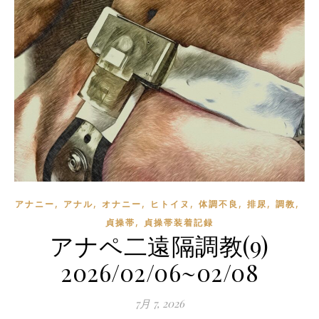
,
,
,
,
,
,
,
アナニー
アナル
オナニー
ヒトイヌ
体調不良
排尿
調教
,
貞操帯
貞操帯装着記録
アナペ二遠隔調教(9)
2026/02/06~02/08
7月 7, 2026