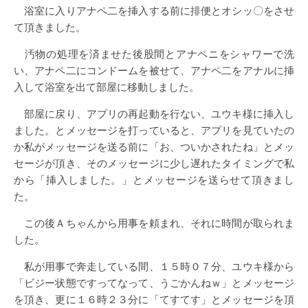
浴室に入りアナペ二を挿入する前に排便とオシッ〇をさせ
て頂きました。
汚物の処理を済ませた後股間とアナペニをシャワーで洗
い、アナペ二にコンドームを被せて、アナペ二をアナルに挿
入して浴室を出て部屋に移動しました。
部屋に戻り、アプリの再起動を行ない、ユウキ様に挿入し
ました。とメッセージを打っていると、アプリを見ていたの
か私がメッセージを送る前に「お、ついかされたね」とメッ
セージが頂き、そのメッセージに少し遅れたタイミングで私
から「挿入しました。」とメッセージを送らせて頂きまし
た。
この後Ａちゃんから用事を頼まれ、それに時間が取られま
した。
私が用事で奔走している間、１５時０７分、ユウキ様から
「ビジー状態ですってなって、うごかんねｗ」とメッセージ
を頂き、更に１６時２３分に「てすてす」とメッセージを頂