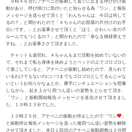
９時４６分にアナペニが振動して直ぐに止まる呼びかけ振
動があり、呼び掛けに気付いたと知らせる為「ワン」と報告
メッセージを送らせて頂くと「わんちゃんは、今日は何して
るの？」と聞かれたので「Ａちゃんのお部屋の片付けのお手
伝いです。」とお返事させて頂くと「ほう、かわいい女の子
ルームでもつくるの？」と聞かれたので「単なる模様替えで
すね。」とお返事ささて頂きました。
チャットも途切れ、Ａちゃんもまだ活動を始めていないの
で、それまで私も身体を休めようとベッドの上でゴロゴロし
て過ごしていると、アナペニが振動し始めたので、見られて
いるわけでもないのにいつまでもゴロゴロとしてるんじゃな
いというお叱りかなぁとか、勝手にシチュエーションを想像
しながら、起き上がり四つん這いの姿勢をとらせて頂き、
「ワン」と振動開始報告メッセージを送信させて頂きまし
た。１０時２３分でした。
１０時２５分、アナペニの振動が停止したので「ワン
」
と振動停止報告メッセージを送った後四つん這い姿勢を解除
させて頂きました。本日１回目のアナペニ振動調教は２分間