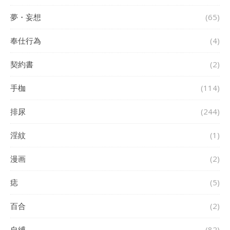
夢・妄想
(65)
奉仕行為
(4)
契約書
(2)
手枷
(114)
排尿
(244)
淫紋
(1)
漫画
(2)
痣
(5)
百合
(2)
自縛
(82)