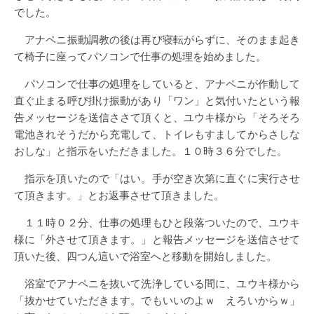
でした。
アナペニ振動調教の後は再び寝転がらずに、そのまま起き
て椅子に座ってパソコンで仕事の処理を始めました。
パソコンで仕事の処理をしていると、アナペニが作動して
直ぐ止まる呼び掛け振動があり「ワン」と気付いたという報
告メッセージを送信ささて頂くと、ユウキ様から「そろそろ
電池きれそうだから充電して、トイレもすましてからさしな
おしな」と指示をいただきました。１０時３６分でした。
指示を頂いたので「はい。手が空き次第に直ぐに実行させ
て頂きます。」とお返事させて頂きました。
１１時０２分、仕事の処理もひと段落ついたので、ユウキ
様に「外させて頂きます。」と報告メッセージを送信させて
頂いた後、四つん這いで浴室へと移動を開始しました。
浴室でアナペニを抜いて洗浄している間に、ユウキ様から
「抜かせていただきます。でもいいのよｗ えろいからｗ」