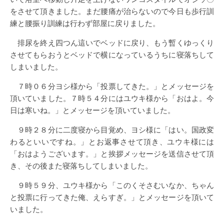
をさせて頂きました。まだ腰痛が治らないので今日も歩行訓
練と腰振り訓練は行わず部屋に戻りました。
排尿を終え四つん這いでベッドに戻り、もう暫くゆっくり
させてもらおうとベッドで横になっているうちに寝落ちして
しまいました。
７時０６分ヨシ様から「投票してきた。」とメッセージを
頂いていました。７時５４分にはユウキ様から「おはよ。今
日は寒いね。」とメッセージを頂いていました。
９時２８分に二度寝から目覚め、ヨシ様に「はい。国政変
わるといいですね。」とお返事させて頂き、ユウキ様には
「おはようございます。」と挨拶メッセージを送信させて頂
き、その後また寝落ちしてしまいました。
９時５９分、ユウキ様から「このくそさむいなか、ちゃん
と投票に行ってきた俺、えらすぎ。」とメッセージを頂いて
いました。