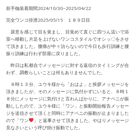
前手枷装着期間2024/10/30~2025/04/22
完全ワンコ排泄2025/05/15 １８９日目
尿意を感じて目を覚まし、目覚めて直ぐに四つん這いで浴
室へ移動し片足を上げないワンコスタイルでオシッ〇をさせ
て頂きました。腰痛が中々治らないので今日も歩行訓練と腰
振り訓練は行わず部屋に戻りました。
昨日は私都合でメッセージに対する返信のタイミングが合
わず、調教らしいことは何もありませんでした。
８時１３分、ユウキ様から「おはよ」と挨拶メッセージを
頂きましたが、そのメッセージに気付かずにいると、８時１
８分にメッセージに気付けと言わんばかりに、アナペニが振
動ししたので、ユウキ様に「ワン」と振動開始報告メッセー
ジを送信させて頂くと同時にアナペニの振動が止まりました
ので「ワン
」と返事させて頂きました。やはりメッセージ
見なさいという呼び掛け振動でした。