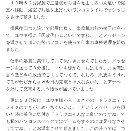
１０時５２分尿意で三度寝から目を覚まし四つん這いで浴
室へ移動。浴室で片足を上げないワンコスタイルでオシッ〇
をさせて頂きました。
排尿後四つん這いで部屋に戻り、事務机の前の椅子に座っ
て、ユウキ様に「国政代わるといいですね。」とメッセージ
を返させて頂いた後パソコンを使って仕事の事務処理を始め
ました。
仕事の処置に集中していて気付きませんでしたが、メッセ
ージを送って３分後に、ユウキ様から「おはよう。まぁ俺は
言うほど今の政治でこまってなくて、むしろ、恩恵をうけれ
てるがわだからさｗ今日の充電と挿入なさいな」とアナペニ
を外して充電するよう指示が届いていました。
更に１３分後に、ユウキ様から「まさかの、ドラクエ７リ
メイクのできが、めっちゃいいよ。」というメッセージを頂
いた時に着信に気付き「ドラクエそんなに良いのですね。で
も私のパソコンスペックではゲームをするのには足りなさそ
うですね。」とお返事させて頂きました。この時点では一つ