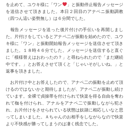
を止めて、ユウキ様に「ワン
」と振動停止報告メッセージ
を送信させて頂きました。本日２回目のアナペニ振動調教
（四つん這い姿勢無し）は６分間でした。
報告メッセージを送った後片付けの手伝いを再開しまし
た。片付けをしているとアナペ二が振動を始めたので、ユウ
キ様に「ワン」と振動開始報告メッセージを送信させて頂き
ました。１８時４６分でした。メッセージを送信すると直ぐ
に「模様替えはおわったの？」と尋ねられたので「まだ継続
中です。」とお答えさせて頂くと「じゃいそがしいね。」と
返事を頂きました。
お片付け中とお答えしたので、アナペ二の振動を止めて頂
けるのではないかと期待しましたが、アナペ二が振動し続け
ています。全裸で貞操帯を付けられて快楽を得る自由を奪わ
れて枷を付けられ、アナルをアナペ二で振動しながら犯さ
れ、お片付けをさせられている状態は奴隷に相応しいなと思
ってしまいました。Ａちゃんのお相手をしながらなので快楽
より不快感が勝ってしまうのは凄く残念でした。