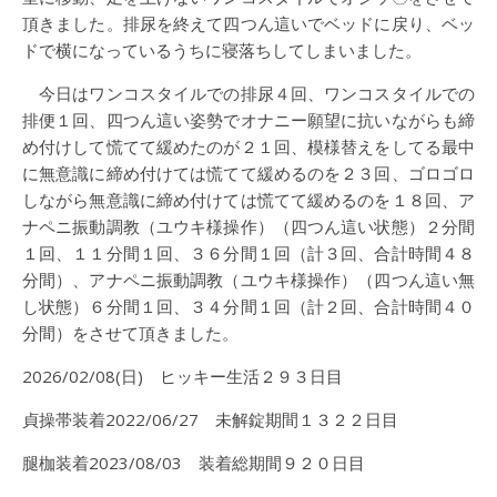
頂きました。排尿を終えて四つん這いでベッドに戻り、ベッ
ドで横になっているうちに寝落ちしてしまいました。
今日はワンコスタイルでの排尿４回、ワンコスタイルでの
排便１回、四つん這い姿勢でオナニー願望に抗いながらも締
め付けして慌てて緩めたのが２１回、模様替えをしてる最中
に無意識に締め付けては慌てて緩めるのを２３回、ゴロゴロ
しながら無意識に締め付けては慌てて緩めるのを１８回、ア
ナペニ振動調教（ユウキ様操作）（四つん這い状態）２分間
１回、１１分間１回、３６分間１回（計３回、合計時間４８
分間）、アナペニ振動調教（ユウキ様操作）（四つん這い無
し状態）６分間１回、３４分間１回（計２回、合計時間４０
分間）をさせて頂きました。
2026/02/08(日) ヒッキー生活２９３日目
貞操帯装着2022/06/27 未解錠期間１３２２日目
腿枷装着2023/08/03 装着総期間９２０日目