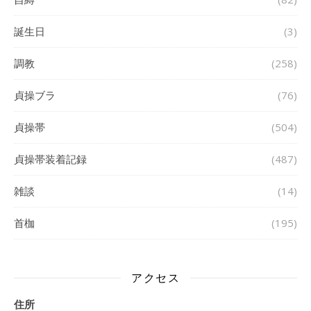
誕生日
(3)
調教
(258)
貞操ブラ
(76)
貞操帯
(504)
貞操帯装着記録
(487)
雑談
(14)
首枷
(195)
アクセス
住所