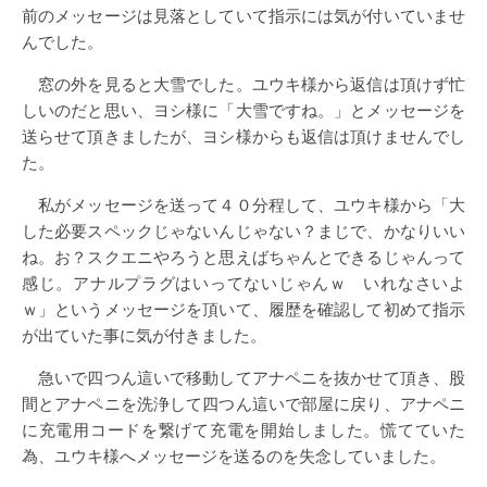
前のメッセージは見落としていて指示には気が付いていませ
んでした。
窓の外を見ると大雪でした。ユウキ様から返信は頂けず忙
しいのだと思い、ヨシ様に「大雪ですね。」とメッセージを
送らせて頂きましたが、ヨシ様からも返信は頂けませんでし
た。
私がメッセージを送って４０分程して、ユウキ様から「大
した必要スペックじゃないんじゃない？まじで、かなりいい
ね。お？スクエニやろうと思えばちゃんとできるじゃんって
感じ。アナルプラグはいってないじゃんｗ いれなさいよ
ｗ」というメッセージを頂いて、履歴を確認して初めて指示
が出ていた事に気が付きました。
急いで四つん這いで移動してアナペニを抜かせて頂き、股
間とアナペニを洗浄して四つん這いで部屋に戻り、アナペニ
に充電用コードを繋げて充電を開始しました。慌てていた
為、ユウキ様へメッセージを送るのを失念していました。