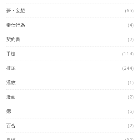
夢・妄想
(65)
奉仕行為
(4)
契約書
(2)
手枷
(114)
排尿
(244)
淫紋
(1)
漫画
(2)
痣
(5)
百合
(2)
自縛
(82)