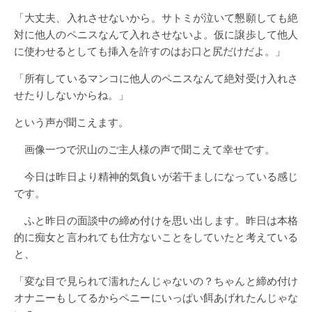
「大丈夫、入れさせないから。サトミが泣いて懇願しても絶
対に他人のペニスなんて入れさせないよ。仮に譲歩して他人
に使わせるとしても挿入を許すのはお口と尻だけだよ。」
「所有しているマンコに他人のペニスなんて絶対受け入れさ
せたりしないからね。」
という声が聞こえます。
画像一つで沢山のご主人様の声で聞こえて幸せです。
今日は昨日より精神的気負いが若干ましになっている感じ
です。
ふと昨日の面談中の締め付けを思い出します。昨日は本格
的に痴女と言われても仕方ないことをしていたと考えている
と、
「変な目で見られて濡れたんじゃないの？ちゃんと締め付け
オナニーもしてるからペニーにいっぱい餌あげれたんじゃな