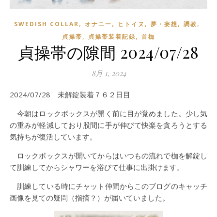
,
,
,
,
,
SWEDISH COLLAR
オナニー
ヒトイヌ
夢・妄想
調教
,
,
貞操帯
貞操帯装着記録
首枷
貞操帯の隙間 2024/07/28
8月 1, 2024
2024/07/28 未解錠装着７６２日目
今朝はロックボックスが開く前に目が覚めました。少し気
の重みが軽減しており股間に手が伸びて快楽を貪ろうとする
気持ちが復活しています。
ロックボックスが開いてからはいつもの流れで枷を解錠し
て訓練してからシャワーを浴びて仕事に出掛けます。
訓練している時にチャット仲間からこのブログのキャッチ
画像を見ての疑問（指摘？）が届いていました。