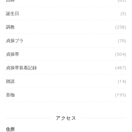
誕生日
(3)
調教
(258)
貞操ブラ
(76)
貞操帯
(504)
貞操帯装着記録
(487)
雑談
(14)
首枷
(195)
アクセス
住所