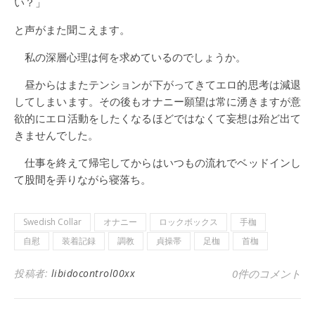
い？」
と声がまた聞こえます。
私の深層心理は何を求めているのでしょうか。
昼からはまたテンションが下がってきてエロ的思考は減退
してしまいます。その後もオナニー願望は常に湧きますが意
欲的にエロ活動をしたくなるほどではなくて妄想は殆ど出て
きませんでした。
仕事を終えて帰宅してからはいつもの流れでベッドインし
て股間を弄りながら寝落ち。
Swedish Collar
オナニー
ロックボックス
手枷
自慰
装着記録
調教
貞操帯
足枷
首枷
投稿者:
libidocontrol00xx
0件のコメント