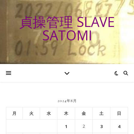
貞操管理 SLAVE
SATOMI
2024年8月
月
火
水
木
金
土
日
1
2
3
4