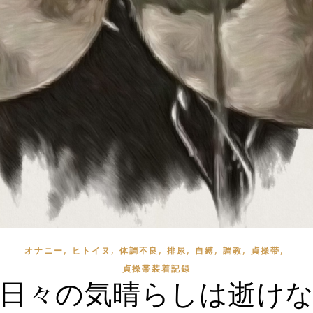
,
,
,
,
,
,
,
オナニー
ヒトイヌ
体調不良
排尿
自縛
調教
貞操帯
貞操帯装着記録
日々の気晴らしは逝け