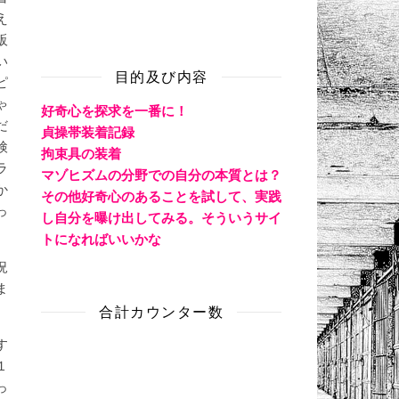
え
販
い
目的及び内容
ピ
ゃ
好奇心を探求を一番に！
だ
貞操帯装着記録
検
拘束具の装着
ラ
マゾヒズムの分野での自分の本質とは？
か
その他好奇心のあることを試して、実践
っ
し自分を曝け出してみる。そういうサイ
トになればいいかな
況
ま
合計カウンター数
す
１
っ