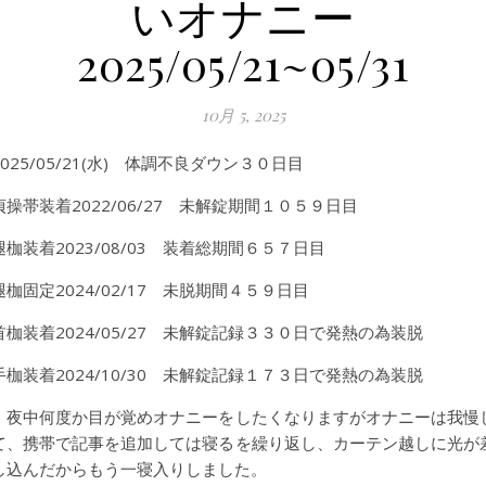
いオナニー
2025/05/21~05/31
10月 5, 2025
2025/05/21(水) 体調不良ダウン３０日目
貞操帯装着2022/06/27 未解錠期間１０５９日目
腿枷装着2023/08/03 装着総期間６５７日目
腿枷固定2024/02/17 未脱期間４５９日目
首枷装着2024/05/27 未解錠記録３３０日で発熱の為装脱
手枷装着2024/10/30 未解錠記録１７３日で発熱の為装脱
夜中何度か目が覚めオナニーをしたくなりますがオナニーは我慢
て、携帯で記事を追加しては寝るを繰り返し、カーテン越しに光が
し込んだからもう一寝入りしました。