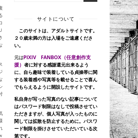
復
る
サイトについて
コ
Ｕ
このサイトは、アダルトサイトです。
さ
２０歳未満の方は入場をご遠慮くださ
な
い。
PIXIV FANBOX（任意創作支
元は
ス
援）
者に対する感謝還元出来るよう
ジ
に、自ら趣味で装着している貞操帯に関
な
する装着感や写真等を載せることで喜ん
シ
でもらえるように開設したサイトです。
付
私自身が写った写真のない記事について
はパスワード制限はなしで投稿させてい
気
ただきますが、個人写真が入ったものに
様
関しては拡散を防止するために。パスワ
れ
ード制限を掛けさせていただいている次
ｗ
第です。