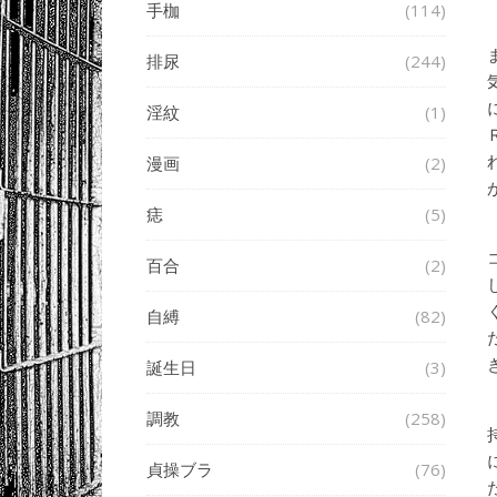
手枷
(114)
排尿
(244)
淫紋
(1)
漫画
(2)
痣
(5)
百合
(2)
自縛
(82)
誕生日
(3)
調教
(258)
貞操ブラ
(76)