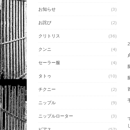
お知らせ
(3)
お詫び
(2)
クリトリス
(36)
クンニ
(4)
セーラー服
(4)
タトゥ
(10)
チクニー
(2)
ニップル
(9)
ニップルローター
(3)
ピアス
(57)