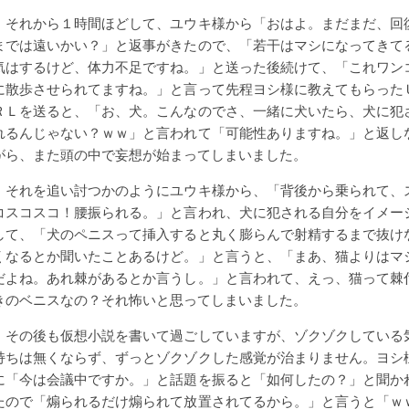
それから１時間ほどして、ユウキ様から「おはよ。まだまだ、回
までは遠いかい？」と返事がきたので、「若干はマシになってきて
気はするけど、体力不足ですね。」と送った後続けて、「これワン
に散歩させられてますね。」と言って先程ヨシ様に教えてもらった
ＲＬを送ると、「お、犬。こんなのでさ、一緒に犬いたら、犬に犯
れるんじゃない？ｗｗ」と言われて「可能性ありますね。」と返し
がら、また頭の中で妄想が始まってしまいました。
それを追い討つかのようにユウキ様から、「背後から乗られて、
コスコスコ！腰振られる。」と言われ、犬に犯される自分をイメー
して、「犬のペニスって挿入すると丸く膨らんで射精するまで抜け
くなるとか聞いたことあるけど。」と言うと、「まあ、猫よりはマ
だよね。あれ棘があるとか言うし。」と言われて、えっ、猫って棘
きのベニスなの？それ怖いと思ってしまいました。
その後も仮想小説を書いて過ごしていますが、ゾクゾクしている
持ちは無くならず、ずっとゾクゾクした感覚が治まりません。ヨシ
に「今は会議中ですか。」と話題を振ると「如何したの？」と聞か
たので「煽られるだけ煽られて放置されてるから。」と言うと「ｗ