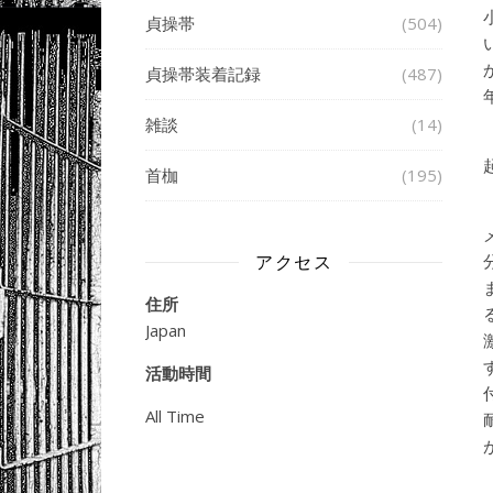
貞操帯
(504)
貞操帯装着記録
(487)
雑談
(14)
首枷
(195)
アクセス
住所
Japan
活動時間
All Time