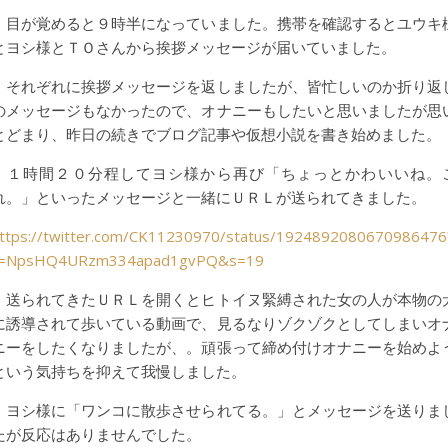
目が覚めると９時半になっていました。携帯を確認するとユウキ
とヨシ様とＴＯさんから挨拶メッセージが届いていました。
それぞれに挨拶メッセージを返しましたが、皆忙しいのか折り返
のメッセージもなかったので、オナニーもしたいと思いましたが思
とどまり、昨日の続きでブログ記事や仮想小説を書き始めました。
１時間２０分程してヨシ様から再び「ちょっとかわいいね。
れ。」といったメッセージと一緒にＵＲＬが送られてきました。
ttps://twitter.com/CK11230970/status/1924892080670986476
t=NpsHQ4URzm334apad1gvPQ&s=19
送られてきたＵＲＬを開くとヒトイヌ緊縛された女の人が本物の
に誘導されて歩いている動画で、見るなりゾクゾクとしてしまいオ
ニーをしたくなりましたが、。頑張って締め付けオナニーを始めよ
という気持ちを抑えて我慢しました。
ヨシ様に「ワンコに散歩させられてる。」とメッセージを送りま
たが反応はありませんでした。