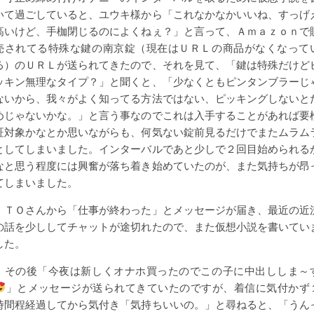
いて過ごしていると、ユウキ様から「これなかなかいいね、すっげ
高いけど、手枷閉じるのによくねぇ？」と言って、Ａｍａｚｏｎで
売されてる特殊な鍵の南京錠（現在はＵＲＬの商品がなくなって
る）のＵＲＬが送られてきたので、それを見て、「鍵は特殊だけど
ッキン無理なタイプ？」と聞くと、「少なくともピンタンブラーじ
ないから、我々がよく知ってる方法ではない、ピッキングしないと
めじゃないかな。」と言う事なのでこれは入手することがあれば要
証対象かなとか思いながらも、何気ない錠前見るだけでまたムラム
としてしまいました。インターバルであと少しで２回目始められる
なと思う程度には興奮が落ち着き始めていたのが、また気持ちが昂
てしまいました。
ＴＯさんから「仕事が終わった」とメッセージが届き、最近の近
の話を少ししてチャットが途切れたので、また仮想小説を書いてい
した。
その後「今夜は新しくオナホ買ったのでこの子に中出ししま～
」とメッセージが送られてきていたのですが、着信に気付かず
時間程経過してから気付き「気持ちいいの。」と尋ねると、「うん