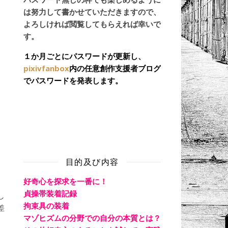
は努力して書かせていただきますので、
よろしければ閲覧してもらえれば幸いで
す。
１か月ごとにパスワードが更新し、
pixivfanbox
内の任意創作支援者ブログ
でパスワードを発表します。
目的及び内容
好奇心を探求を一番に！
貞操帯装着記録
し
拘束具の装着
差
マゾヒズムの分野での自分の本質とは？