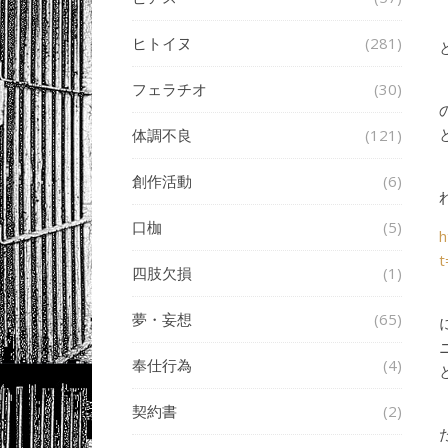
ヒトイヌ
(281)
フェラチオ
(30)
体調不良
(121)
創作活動
(6)
口枷
(5)
h
四肢欠損
(1)
夢・妄想
(65)
奉仕行為
(4)
契約書
(2)