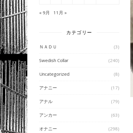
« 9月
11月 »
カテゴリー
ＮＡＤＵ
(3)
Swedish Collar
(240)
Uncategorized
(8)
アナニー
(17)
アナル
(79)
アンカー
(63)
オナニー
(298)