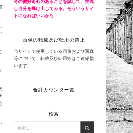
その他好奇心のあることを試して、実践
様
し自分を曝け出してみる。そういうサイ
トになればいいかな
し
い
画像の転載及び転用の禁止
当サイトで使用している画像および写真
こ
等について、転載及び転用等はご遠慮願
います。
?
犬
合計カウンター数
ナ
う
検索
し