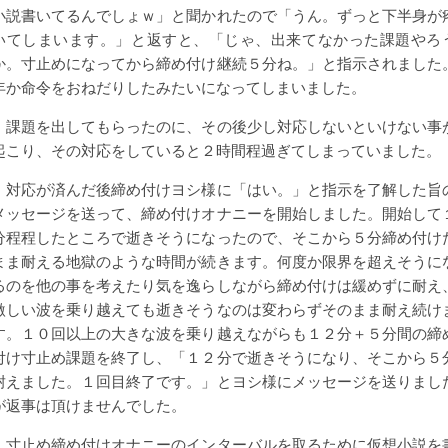
小説書いてるんでしょｗ」と聞かれたので「うん。ずっと下半身が
いてしまいます。」と返すと、「じゃ、出来てなかった課題やろ
か。寸止めになってから締め付け継続５分ね。」と指示されました
年か命令をおねだりしたみたいになってしまいました。
課題を出してもらったのに、その後少し対応しないといけない事
起こり、その対応をしていると２時間程過ぎてしまっていました。
対応が済んだ後締め付けヨシ様に「はい。」と指示を了解した旨
メッセージを送って、締め付けオナニーを開始しました。開始して
分程程したところで逝きそうになったので、そこから５分締め付け
まま耐える地獄のような時間が続きます。何度か限界を超えそうに
るのを他の事を考えたり気を逸らしながら締め付けは緩めずに耐え
激しい波を乗り越えても逝きそうなのは変わらずそのまま耐え続け
す。１０回以上の大きな波を乗り越えながらも１２分＋５分間の締
付け寸止め課題を終了し、「１２分で逝きそうになり、そこから５
耐えました。１回目終了です。」とヨシ様にメッセージを送りまし
が返事は頂けませんでした。
寸止め締め付けオナニーのインターバルを取るために仮想小説を