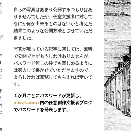
疼
自らの写真はあまり公開するつもりはあ
う
りませんでしたが、任意支援者に対して
。
なにか何か出来るものはないかと考えた
結果このような公開方法とさせていただ
が
きました。
写真が載っている記事に関しては、無料
の
で公開できずもうしわけありませんが、
１
パスワード無しの枠でも楽しめるように
た
は努力して書かせていただきますので、
な
よろしければ閲覧してもらえれば幸いで
、
す。
ま
１か月ごとにパスワードが更新し、
め
pixivfanbox
内の任意創作支援者ブログ
分
でパスワードを発表します。
た
書