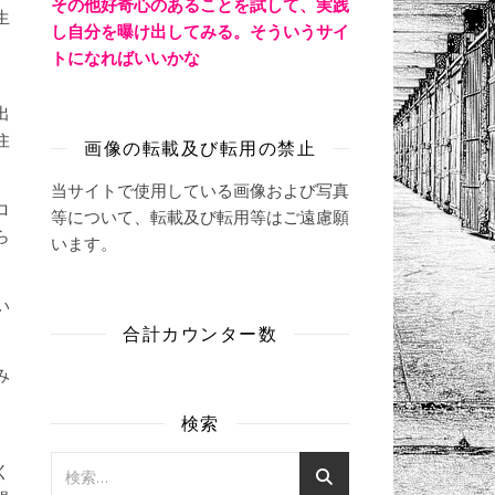
その他好奇心のあることを試して、実践
生
し自分を曝け出してみる。そういうサイ
、
トになればいいかな
出
住
画像の転載及び転用の禁止
当サイトで使用している画像および写真
ロ
等について、転載及び転用等はご遠慮願
ら
います。
い
合計カウンター数
み
。
検索
く