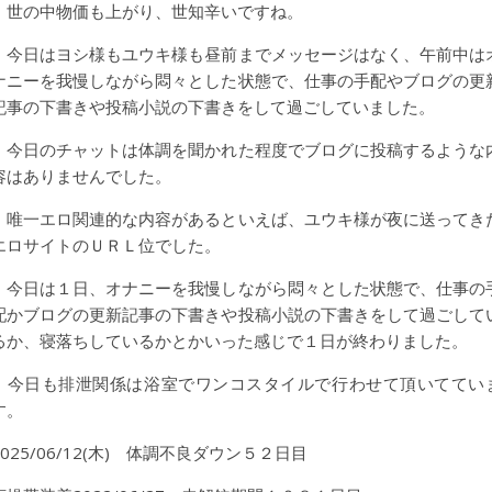
世の中物価も上がり、世知辛いですね。
今日はヨシ様もユウキ様も昼前までメッセージはなく、午前中は
ナニーを我慢しながら悶々とした状態で、仕事の手配やブログの更
記事の下書きや投稿小説の下書きをして過ごしていました。
今日のチャットは体調を聞かれた程度でブログに投稿するような
容はありませんでした。
唯一エロ関連的な内容があるといえば、ユウキ様が夜に送ってき
エロサイトのＵＲＬ位でした。
今日は１日、オナニーを我慢しながら悶々とした状態で、仕事の
配かブログの更新記事の下書きや投稿小説の下書きをして過ごして
るか、寝落ちしているかとかいった感じで１日が終わりました。
今日も排泄関係は浴室でワンコスタイルで行わせて頂いててい
す。
2025/06/12(木) 体調不良ダウン５２日目