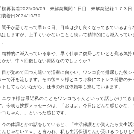
手枷再装着2025/06/09 未解錠期間１日目 未解錠記録１７３
初装着日2024/10/30
調子が悪くなって早５０日、目眩は少し良くなってきているよう
気はしますが、上手くいかないことも続いて精神的にも滅入ってい
す。
精神的に滅入っている事や、早く仕事に復帰しないとと焦る気持
とかが、中々回復しない原因なのでしょうか？
目が覚めて四つん這いで浴室に向かい、ワンコ姿で排尿した後シ
ワーで汗を流します。その後ヨシ様とユウキ様にストレス発散のチ
ットしてもらいながら、仕事の外注依頼等も熟していきます。
ユウキ様は最近私のことをワンコちゃんといって話しかけてき
す。今朝も挨拶メッセージは、「おはよ。今日はどんな感じかな、
ンコちゃん。」といった感じです。
今の体調とかの話をしていると、「生活保護とか貰えたら犬生活
なんじゃない？ｗ」と言われ、私も生活保護なんか受けるつもりも