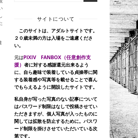
規
い
し
サイトについて
た
このサイトは、アダルトサイトです。
２０歳未満の方は入場をご遠慮くださ
ま
い。
PIXIV FANBOX（任意創作支
元は
援）
者に対する感謝還元出来るよう
に、自ら趣味で装着している貞操帯に関
する装着感や写真等を載せることで喜ん
でもらえるように開設したサイトです。
私自身が写った写真のない記事について
はパスワード制限はなしで投稿させてい
ただきますが、個人写真が入ったものに
関しては拡散を防止するために。パスワ
日
ード制限を掛けさせていただいている次
第です。