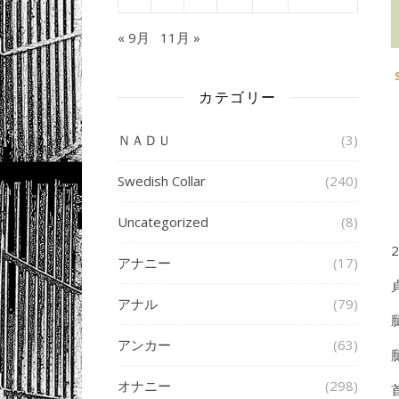
« 9月
11月 »
カテゴリー
ＮＡＤＵ
(3)
Swedish Collar
(240)
Uncategorized
(8)
アナニー
(17)
アナル
(79)
アンカー
(63)
オナニー
(298)