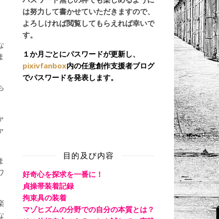
は努力して書かせていただきますので、
日
よろしければ閲覧してもらえれば幸いで
す。
な
１か月ごとにパスワードが更新し、
ま
pixivfanbox
内の任意創作支援者ブログ
でパスワードを発表します。
ち
ャ
ャ
目的及び内容
ま
ワ
好奇心を探求を一番に！
貞操帯装着記録
拘束具の装着
楽
マゾヒズムの分野での自分の本質とは？
な