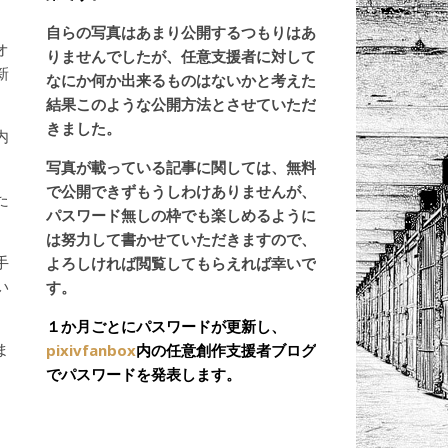
自らの写真はあまり公開するつもりはあ
オ
りませんでしたが、任意支援者に対して
新
なにか何か出来るものはないかと考えた
結果このような公開方法とさせていただ
きました。
内
写真が載っている記事に関しては、無料
で公開できずもうしわけありませんが、
た
パスワード無しの枠でも楽しめるように
は努力して書かせていただきますので、
手
よろしければ閲覧してもらえれば幸いで
い
す。
１か月ごとにパスワードが更新し、
ま
pixivfanbox
内の任意創作支援者ブログ
でパスワードを発表します。