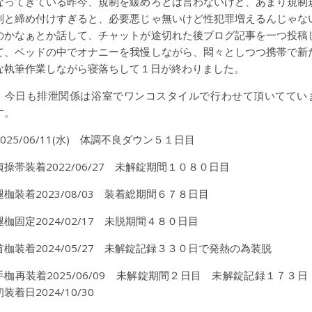
なってきている昨今、規制を緩めろとは言わないけど、あまり規制
制と締め付けすぎると、必要悪じゃ無いけど性犯罪増えるんじゃな
のかなぁとか話して、チャットが途切れた後ブログ記事を一つ投稿
て、ベッドの中でオナニーを我慢しながら、悶々としつつ携帯で新
な執筆作業しながら寝落ちして１日が終わりました。
今日も排泄関係は浴室でワンコスタイルで行わせて頂いててい
す。
2025/06/11(水) 体調不良ダウン５１日目
貞操帯装着2022/06/27 未解錠期間１０８０日目
腿枷装着2023/08/03 装着総期間６７８日目
腿枷固定2024/02/17 未脱期間４８０日目
首枷装着2024/05/27 未解錠記録３３０日で発熱の為装脱
手枷再装着2025/06/09 未解錠期間２日目 未解錠記録１７３
初装着日2024/10/30