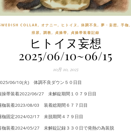
,
,
,
,
,
SWEDISH COLLAR
オナニー
ヒトイヌ
体調不良
夢・妄想
手枷
,
,
,
排尿
調教
貞操帯
貞操帯装着記録
ヒトイヌ妄想
2025/06/10~06/15
10月 10, 2025
2025/06/10(火) 体調不良ダウン５０日目
貞操帯装着2022/06/27 未解錠期間１０７９日目
腿枷装着2023/08/03 装着総期間６７７日目
腿枷固定2024/02/17 未脱期間４７９日目
首枷装着2024/05/27 未解錠記録３３０日で発熱の為装脱