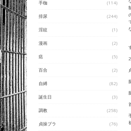
手枷
(114)
排尿
(244)
淫紋
(1)
漫画
(2)
痣
(5)
百合
(2)
自縛
(82)
誕生日
(3)
調教
(258)
貞操ブラ
(76)