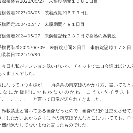
貞操帯装着2022/06/27 未解錠期間１０８１日目
腿枷装着2023/08/03 装着総期間６７９日目
腿枷固定2024/02/17 未脱期間４８１日目
首枷装着2024/05/27 未解錠記録３３０日で発熱の為装脱
手枷再装着2025/06/09 未解錠期間３日目 未解錠記録１７３
初装着日2024/10/30
今日も私がテンション低いせいか、チャットでエロ会話はほとん
ありませんでした。
夜になってユウキ様が、「貞操具の南京錠のかかり方、書いてると
になにか疑問におもわないのかね、こういうイラスト
て、、、、、、」と言って画像が送られてきました。
転載禁止と書いてある画像だったので、画像の紹介は控えさせて
きましたが、あからさまにその南京錠そんなとこについてても、ロ
ク機能果たしてないよねと言ったものでした。