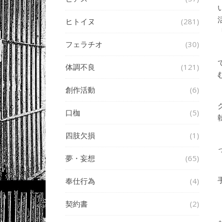
ヒトイヌ
(281)
フェラチオ
(30)
体調不良
(121)
創作活動
(6)
口枷
(5)
四肢欠損
(1)
夢・妄想
(65)
奉仕行為
(4)
契約書
(2)