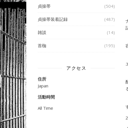
貞操帯
(504)
貞操帯装着記録
(487)
雑談
(14)
首枷
(195)
アクセス
住所
Japan
活動時間
All Time