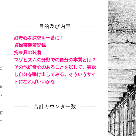
目的及び内容
好奇心を探求を一番に！
貞操帯装着記録
日
拘束具の装着
マゾヒズムの分野での自分の本質とは？
その他好奇心のあることを試して、実践
ど
し自分を曝け出してみる。そういうサイ
トになればいいかな
き
っ
合計カウンター数
頂
ッ