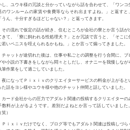
いし、ユウキ様の冗談と分かっていながら話を合わせて、「ワンコ
活のワンルームの家賃や食費等ならそれ出ますよね。」と返すと
「うん、十分すぎるほどじゃない？」と返ってきます。
その流れで仮定の話が続き、住むところが会社の寮とか言う話が
てきて、「寮に飼われる性処理犬？」とか冗談で言うと、「そこに
む若いペニスを咥えられるかもね。」とか言って煽ってきました。
チャットが途切れた後は、仕事や私ごとの調整を行う合間に、ブ
グや小説の下書きをしながら悶々としだし、オナニーを我慢しなが
執筆作業をして過ごしていました。
夜になってＰｉｘｉｖのクリエイターサービスの料金が上がると
った話をヨシ様やユウキ様や他のチャット仲間と話していました。
カード会社からの圧力でアダルト関連の投稿するクリエイターの
手数料が上がるようです。差別だよねとか言って話していました
（笑）
Ｐｉｘｉｖだけでなく、ブログ等でもアダルト関連は投稿しづら