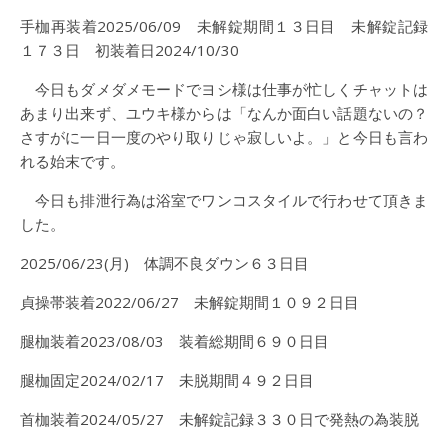
手枷再装着2025/06/09 未解錠期間１３日目 未解錠記録
１７３日 初装着日2024/10/30
今日もダメダメモードでヨシ様は仕事が忙しくチャットは
あまり出来ず、ユウキ様からは「なんか面白い話題ないの？
さすがに一日一度のやり取りじゃ寂しいよ。」と今日も言わ
れる始末です。
今日も排泄行為は浴室でワンコスタイルで行わせて頂きま
した。
2025/06/23(月) 体調不良ダウン６３日目
貞操帯装着2022/06/27 未解錠期間１０９２日目
腿枷装着2023/08/03 装着総期間６９０日目
腿枷固定2024/02/17 未脱期間４９２日目
首枷装着2024/05/27 未解錠記録３３０日で発熱の為装脱