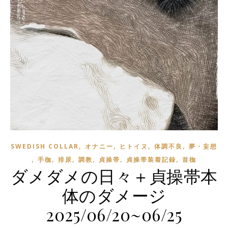
,
,
,
,
SWEDISH COLLAR
オナニー
ヒトイヌ
体調不良
夢・妄想
,
,
,
,
,
,
手枷
排尿
調教
貞操帯
貞操帯装着記録
首枷
ダメダメの日々＋貞操帯本
体のダメージ
2025/06/20~06/25