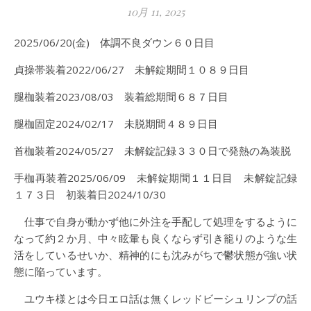
10月 11, 2025
2025/06/20(金) 体調不良ダウン６０日目
貞操帯装着2022/06/27 未解錠期間１０８９日目
腿枷装着2023/08/03 装着総期間６８７日目
腿枷固定2024/02/17 未脱期間４８９日目
首枷装着2024/05/27 未解錠記録３３０日で発熱の為装脱
手枷再装着2025/06/09 未解錠期間１１日目 未解錠記録
１７３日 初装着日2024/10/30
仕事で自身が動かず他に外注を手配して処理をするように
なって約２か月、中々眩暈も良くならず引き籠りのような生
活をしているせいか、精神的にも沈みがちで鬱状態が強い状
態に陥っています。
ユウキ様とは今日エロ話は無くレッドビーシュリンプの話