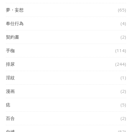
夢・妄想
(65)
奉仕行為
(4)
契約書
(2)
手枷
(114)
排尿
(244)
淫紋
(1)
漫画
(2)
痣
(5)
百合
(2)
自縛
(82)