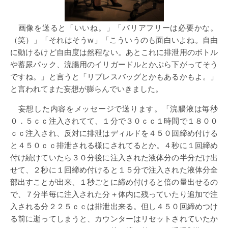
画像を送ると「いいね。」「バリアフリーは必要かな。
（笑）」「それはそうw」「こういうのも面白いよね。自由
に動けるけど自由度は然程ない。あとこれに排泄用のボトル
や蓄尿パック、浣腸用のイリガードルとかぶら下がってそう
ですね。」と言うと「リブレスバッグとかもあるかもよ。」
と言われてまた妄想が膨らんでいきました。
妄想した内容をメッセージで送ります。「浣腸液は毎秒
０．５ｃｃ注入されてて、１分で３０ｃｃ１時間で１８００
ｃｃ注入され、反対に排泄はディルドを４５０回締め付ける
と４５０ｃｃ排泄される様にされてるとか。４秒に１回締め
付け続けていたら３０分後に注入された液体分の半分だけ出
せて、２秒に１回締め付けると１５分で注入された液体分全
部出すことが出来、１秒ごとに締め付けると倍の量出せるの
で、７分半毎に注入された分＋体内に残っていたり追加で注
入される分２２５ｃｃは排泄出来る。但し４５０回締めつけ
る前に逝ってしまうと、カウンターはリセットされていたか