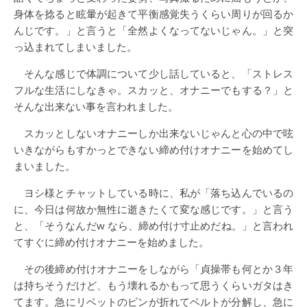
身体を捻ると眩暈が起きて平衡感覚失うくらい周りが回るか
んじです。」と言うと「全然よくなってないじゃん。」と突
っ込まれてしまいました。
そんな感じで体調について少し話していると、「ストレス
フルな生活にしなきゃ。スカッと、オナニーでもする？」と
そんな出来ない事を言われました。
スカッとしないオナニーしか出来ないじゃんと心の中で呟
いきながらもすかっとできない締め付けオナニーを始めてし
まいました。
ヨシ様とチャットしている時に、私が「落ち込んでいるの
に、今日は何故か無性に逝きたくて変な感じです。」と言う
と、「そうなんだw なら、締め付け寸止めだね。」と言われ
てすぐに締め付けオナニーを始めました。
その後締め付けオナニーをしながら「貞操帯も何とか３年
は持ちそうだけど、もう壊れるかもって思うくらいガタはき
てます。急にリベットのピンが折れてベルトが分解し、急に