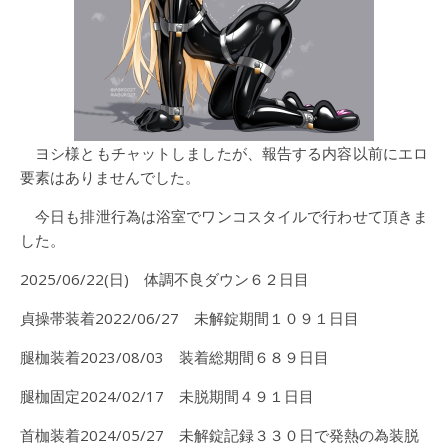
ヨシ様ともチャットしましたが、報告する内容以前にエロ
要素はありませんでした。
今日も排泄行為は浴室でワンコスタイルで行わせて頂きま
した。
2025/06/22(日) 体調不良ダウン６２日目
貞操帯装着2022/06/27 未解錠期間１０９１日目
腿枷装着2023/08/03 装着総期間６８９日目
腿枷固定2024/02/17 未脱期間４９１日目
首枷装着2024/05/27 未解錠記録３３０日で発熱の為装脱