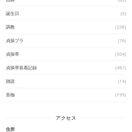
誕生日
(3)
調教
(258)
貞操ブラ
(76)
貞操帯
(504)
貞操帯装着記録
(487)
雑談
(14)
首枷
(195)
アクセス
住所