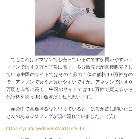
でもこれはアマゾンでも売っているのですが買いやすいア
マゾンでは４０万と非常に高く、多分販売元が直接販売？し
ている中国のサイトではその４分の１位の価格１0万位なの
で、アマゾンで買うと買いやすいですが、アマゾンでは４０
万弱と非常に高く、中国のサイトでは１0万位で買えるから
代行料を吹っ掛け過ぎだよねと思います。
頭の中で高過ぎるなと思っていると、はるか昔に聞いたこ
とんのあるＣＭソングが頭に流れていました。（笑）
https://youtu.be/FhV96WvrDQ49:40