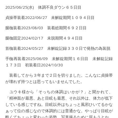
2025/06/25(水) 体調不良ダウン６５日目
貞操帯装着2022/06/27 未解錠期間１０９４日目
腿枷装着2023/08/03 装着総期間６９２日目
腿枷固定2024/02/17 未脱期間４９４日目
首枷装着2024/05/27 未解錠記録３３０日で発熱の為装脱
手枷再装着2025/06/09 未解錠期間１６日目 未解錠記録
１７３日 初装着日2024/10/30
装着してから３年まで２日を切りました。こんなに貞操帯
が壊れず持つとは思ってもいませんでした。
ユウキ様から「そっちの体調はいかが？」と聞かれて、
「精神面が最悪、あと目眩も最悪、それ以外は、体力が低下
している感じですね。目眩以外はちょっと風邪ひいてるかな
ぁって位の感じなので体調的には普通かな。やっぱり目眩が
酷くてちょっと変わった姿勢、写真撮るために屈もうとか、