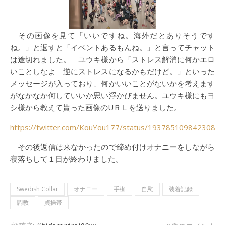
その画像を見て「いいですね。海外だとありそうです
ね。」と返すと「イベントあるもんね。」と言ってチャット
は途切れました。 ユウキ様から「ストレス解消に何かエロ
いことしなよ 逆にストレスになるかもだけど。」といった
メッセージが入っており、何かいいことがないかを考えます
がなかなか何していいか思い浮かびません。ユウキ様にもヨ
シ様から教えて貰った画像のUＲＬを送りました。
https://twitter.com/KouYou177/status/1937851098423087
その後返信は来なかったので締め付けオナニーをしながら
寝落ちして１日が終わりました。
Swedish Collar
オナニー
手枷
自慰
装着記録
調教
貞操帯