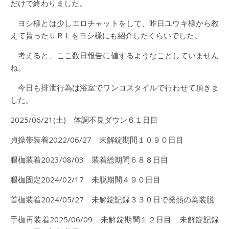
だけで終わりました。
ヨシ様とは少しエロチャットをして、昨日ユウキ様から教
えて貰ったＵＲＬをヨシ様にも紹介したくらいでした。
考えると、ここ数日報告に値するようなことしていません
ね。
今日も排泄行為は浴室でワンコスタイルで行わせて頂きま
した。
2025/06/21(土) 体調不良ダウン６１日目
貞操帯装着2022/06/27 未解錠期間１０９０日目
腿枷装着2023/08/03 装着総期間６８８日目
腿枷固定2024/02/17 未脱期間４９０日目
首枷装着2024/05/27 未解錠記録３３０日で発熱の為装脱
手枷再装着2025/06/09 未解錠期間１２日目 未解錠記録