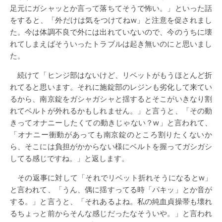
足元にガシャッとか言って落ちてそうで怖い。」といった話
をすると、「外だけは気をつけてねw」と注意を促されまし
た。今は体調不良で外には出れていないので、今のうちに壊
れてしまえばそういったトラブルは起き無いのにと思いまし
た。
続けて「ヒンジ部はないけど、リベットがもうほとんど折
れてると思います。それに施錠部のレジンも劣化して来てい
るから、南京錠をガシャガシャと揺するとそこがいきなり割
れてベルトが外れるかもしれません。」と言うと、「その動
きってオナニーしたくての動きじゃない？w」と言われて、
「オナニー衝動があっても南京錠のところ割りたくないか
ら、そこには負担がかからない様にベルトを握ってガシガシ
してる感じですね。」と返します。
その返事に対して「それでリベット折れそうになるとw」
と言われて、「うん、偶に揺すってる時「パキッ」とか音が
する。」と言うと、「それあるよね。私の純血貞操帯も壊れ
るちょっと前からそんな感じだったなそういや。」と言われ