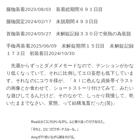
腿枷装着2023/08/03 装着総期間６９１日目
腿枷固定2024/02/17 未脱期間４９３日目
首枷装着2024/05/27 未解錠記録３３０日で発熱の為装脱
手枷再装着2025/06/09 未解錠期間１５日目 未解錠記録
１７３日 初装着日2024/10/30
先週からずっとダメダメモードなので、テンションがかな
り低くなっていて、それに比例してエロ妄想も低下していま
す。それなのにユウキ様が、「ＡＩに色んな貞操帯イラスト
の画像とか食わせて、ショートストーリ付けてみて、みたい
な遊びしてるんだけど、そのなかで、しっかり我慢して、乾
いたままでなさい。変態。って結構鬼畜だった(笑)」