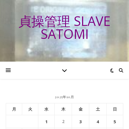
貞操管理 SLAVE
SATOMI
2025年10月
月
火
水
木
金
土
日
1
2
3
4
5