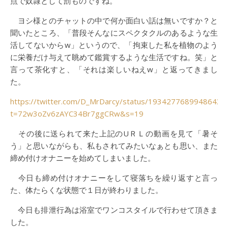
点で奴隷として罰ものですね。
ヨシ様とのチャットの中で何か面白い話は無いですか？と
聞いたところ、「普段そんなにスペクタクルのあるような生
活してないからw」というので、「拘束した私を植物のよう
に栄養だけ与えて眺めて鑑賞するような生活ですね。笑」と
言って茶化すと、「それは楽しいねえw」と返ってきまし
た。
https://twitter.com/D_MrDarcy/status/19342776899486433
t=72w3oZv6zAYC34Br7ggCRw&s=19
その後に送られて来た上記のUＲＬの動画を見て「暑そ
う」と思いながらも、私もされてみたいなぁとも思い、また
締め付けオナニーを始めてしまいました。
今日も締め付けオナニーをして寝落ちを繰り返すと言っ
た、体たらくな状態で１日が終わりました。
今日も排泄行為は浴室でワンコスタイルで行わせて頂きま
した。