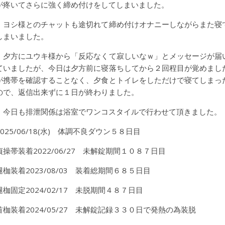
が疼いてさらに強く締め付けをしてしまいました。
ヨシ様とのチャットも途切れて締め付けオナニーしながらまた寝
しまいました。
夕方にユウキ様から「反応なくて寂しいなｗ」とメッセージが届
ていましたが、今日は夕方前に寝落ちしてから２回程目が覚めまし
が携帯を確認することなく、夕食とトイレをしただけで寝てしまっ
ので、返信出来ずに１日が終わりました。
今日も排泄関係は浴室でワンコスタイルで行わせて頂きました。
2025/06/18(水) 体調不良ダウン５８日目
貞操帯装着2022/06/27 未解錠期間１０８７日目
腿枷装着2023/08/03 装着総期間６８５日目
腿枷固定2024/02/17 未脱期間４８７日目
首枷装着2024/05/27 未解錠記録３３０日で発熱の為装脱