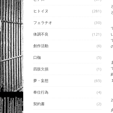
ヒトイヌ
(281)
フェラチオ
(30)
体調不良
(121)
創作活動
(6)
口枷
(5)
四肢欠損
(1)
夢・妄想
(65)
奉仕行為
(4)
契約書
(2)