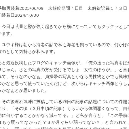
手枷再装着2025/06/09 未解錠期間７日目 未解錠記録１７３
初装着日2024/10/30
今日は眩暈と鬱が強く起きてから横になっていてもクラクラとし
います。
ユウキ様は朝から海老の話で私も海老を飼っているので、何かほ
ぼのとして気持ちが和みます。
あと最近投稿したブログのキャッチ画像が、「俺の送った写真をば
りじゃん。さとの写真の方が受けるでしょ 女性のほうが。」と言
れて、そうなのかなぁ、貞操帯の写真とかなら男性物とかでも興味
つかなと思って使っていたんだけど、次がらはキャッチ画像どうし
うかなぁとか思いました。
その後遅れ気味に投稿している昨日の記事の話題についての課題
なり、「その頃（３月中頃の記事）くらいから体調悪くなって、自
的に何かすることがかなり減ってる。」と私が言うと、「この手前
はもう弱ってなかった？３か月ぐらい弱ってない？」と言われて
「うん。弱ってる上に精神的にも低下し始めてる頃ですね。」と言