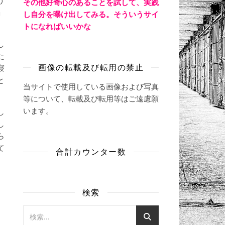
その他好奇心のあることを試して、実践
」
し自分を曝け出してみる。そういうサイ
トになればいいかな
し
た
画像の転載及び転用の禁止
寝
と
当サイトで使用している画像および写真
等について、転載及び転用等はご遠慮願
います。
し
し
ら
て
合計カウンター数
検索