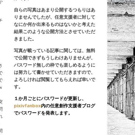
か
自らの写真はあまり公開するつもりはあ
りませんでしたが、任意支援者に対して
チ
なにか何か出来るものはないかと考えた
結果このような公開方法とさせていただ
きました。
、
写真が載っている記事に関しては、無料
で公開できずもうしわけありませんが、
。
パスワード無しの枠でも楽しめるように
さ
は努力して書かせていただきますので、
で
よろしければ閲覧してもらえれば幸いで
で
す。
ｗ
、
１か月ごとにパスワードが更新し、
突
pixivfanbox
内の任意創作支援者ブログ
問
でパスワードを発表します。
れ
」
間