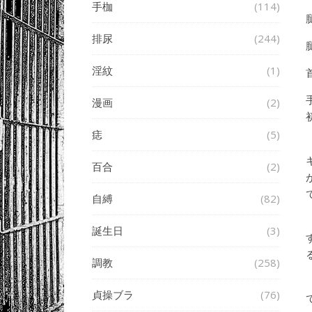
手枷
(114)
排尿
(244)
淫紋
(1)
漫画
(2)
痣
(5)
百合
(2)
自縛
(82)
誕生日
(3)
調教
(258)
貞操ブラ
(76)