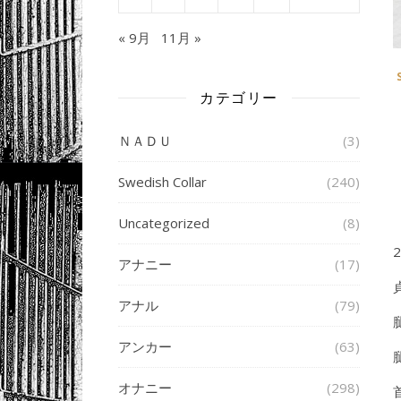
« 9月
11月 »
カテゴリー
ＮＡＤＵ
(3)
Swedish Collar
(240)
Uncategorized
(8)
アナニー
(17)
アナル
(79)
アンカー
(63)
オナニー
(298)