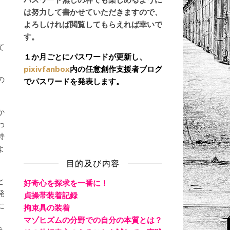
は努力して書かせていただきますので、
日
よろしければ閲覧してもらえれば幸いで
す。
て
１か月ごとにパスワードが更新し、
pixivfanbox
内の任意創作支援者ブログ
の
でパスワードを発表します。
か
わ
持
よ
目的及び内容
と
好奇心を探求を一番に！
発
貞操帯装着記録
に
拘束具の装着
、
マゾヒズムの分野での自分の本質とは？
う