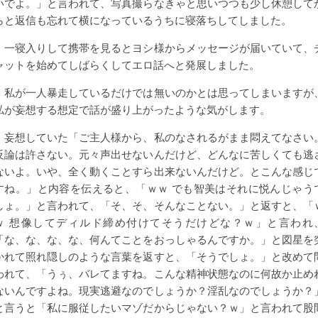
いでよ。」と言われて、写真撮らなきゃと思いつつも少し休憩して
らと返信も忘れて横になっているうちに寝落ちしてしました。
一寝入りして携帯を見るとヨシ様からメッセージが届いていて、
ャットを始めてしばらくしてエロ話へと発展しました。
私が一人暴走しているだけでは無いのかとは思ってしまいますが
私が妄想する想定で話が盛り上がったような気がします。
妄想していた「ご主人様から、私のなされるがまま悶えてなさい
反論は許さない。元々声出せないんだけど、どんなに苦しくても逃
ないよ。いや、全く動くことすら出来ないんだけど。とこんな感じ
すね。」と内容を伝えると、「ｗｗ でも智美はそれに悦んじゃう
しょ。」と言われて、「そ、そ、そんなことない。」と返すと、「
ｗ 想像してディルド締め付けてそうだけどな？ｗ」と言われ
「な、な、な、な、何んてことをおっしゃるんですか。」と図星を
かれて照れ隠しのような言葉を返すと、「そうでしょ。」と改めて
われて、「うぅ、バレてますね。こんな精神状態なのに何故か止め
ないんですよね。現実逃避なのでしょうか？淫乱なのでしょうか？
と言うと「私に服従したいマゾだからじゃない？ｗ」と言われて股