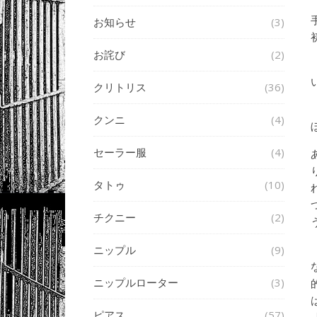
お知らせ
(3)
お詫び
(2)
クリトリス
(36)
クンニ
(4)
セーラー服
(4)
タトゥ
(10)
チクニー
(2)
ニップル
(9)
ニップルローター
(3)
ピアス
(57)