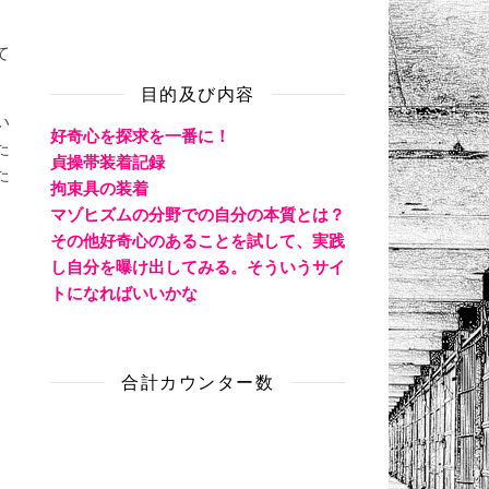
て
目的及び内容
い
好奇心を探求を一番に！
た
貞操帯装着記録
た
拘束具の装着
マゾヒズムの分野での自分の本質とは？
その他好奇心のあることを試して、実践
し自分を曝け出してみる。そういうサイ
トになればいいかな
合計カウンター数