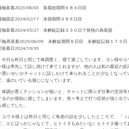
腿枷装着2023/08/03 装着総期間６８４日目
腿枷固定2024/02/17 未脱期間４８６日目
首枷装着2024/05/27 未解錠記録３３０日で発熱の為装脱
手枷再装着2025/06/09 未解錠期間８日目 未解錠記録１７３
初装着日2024/10/30
今日も昨日と同じで体調悪く、寝て過ごしています。ヨシ様やユ
キ様は率先して話し掛けて来てくれますが、他の人は私の最近の反
が悪いせいかチャットに話しかけて来られることが少なくなって
て、遠のいている感じになっています。
体調が悪くテンションが低いと、チャットに限らず仕事の交渉等
するのが億劫に感じてしまいます。色々考えて打つ症状が強く出て
る感じでした。
ユウキ様とは昨日と同じく海老の話を少ししたところで、「（
て、エビばっかじゃなくて、ヒトイヌもみたいな）ヒトイヌ撮って