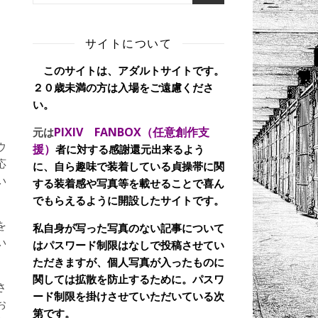
サイトについて
このサイトは、アダルトサイトです。
２０歳未満の方は入場をご遠慮くださ
日
い。
PIXIV FANBOX（任意創作支
元は
ウ
援）
者に対する感謝還元出来るよう
応
に、自ら趣味で装着している貞操帯に関
い
する装着感や写真等を載せることで喜ん
でもらえるように開設したサイトです。
を
私自身が写った写真のない記事について
い
はパスワード制限はなしで投稿させてい
ただきますが、個人写真が入ったものに
関しては拡散を防止するために。パスワ
さ
ード制限を掛けさせていただいている次
お
第です。