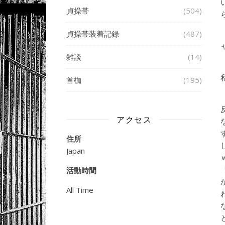
貞操帯
(504)
貞操帯装着記録
(487)
雑談
(14)
首枷
(195)
アクセス
住所
Japan
活動時間
All Time