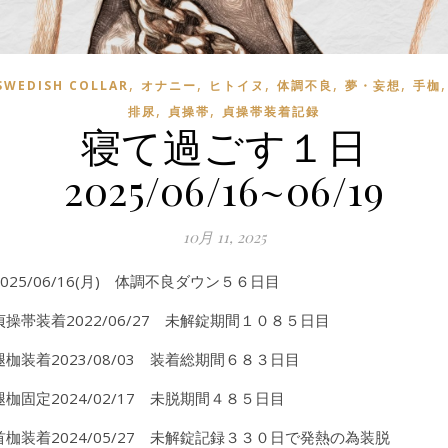
,
,
,
,
,
SWEDISH COLLAR
オナニー
ヒトイヌ
体調不良
夢・妄想
手枷
,
,
排尿
貞操帯
貞操帯装着記録
寝て過ごす１日
2025/06/16~06/19
10月 11, 2025
2025/06/16(月) 体調不良ダウン５６日目
貞操帯装着2022/06/27 未解錠期間１０８５日目
腿枷装着2023/08/03 装着総期間６８３日目
腿枷固定2024/02/17 未脱期間４８５日目
首枷装着2024/05/27 未解錠記録３３０日で発熱の為装脱