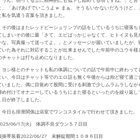
と、「あげあげでいこうよｗ まぁ、そうもいかないだろうけど。
と私を気遣う言葉を頂きました。
その後はまたレッドビーシュリンプの話をしているうちに寝落ち
てしまいその後に最「さて、エビばっかじゃなくて、ヒトイヌも見
いな。写真撮って送ってよ。」とメッセージが届いていましたが、
ていた為それに対応することが出来ませんでした午前中のユウキ様
のチャットは打ち止めになりました。
ヨシ様とのチャットも私の体調についての話で午前中に終わって
まい、今日はチャット等でのエロ話も無く午後からは殆ど寝て過ご
ていました。偶に目覚めて股間に受ける刺激で少しムラムラしなが
締め付けてオナニーしているうちにまた寝るといったのを繰り返し
１日が終了しました。
今日も排泄関係は浴室でワンコスタイルで行わせて頂きました。
2025/06/17(火) 体調不良ダウン５７日目
貞操帯装着2022/06/27 未解錠期間１０８６日目