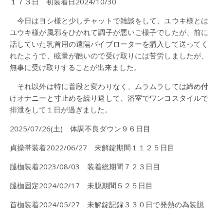
１７３日 初装着日2024/10/30
今日はヨシ様と少しチャットで雑談をして、ユウキ様とは
ユウキ様が風邪をひかれて調子が悪いご様子でしたが、前に
話していた乳首用の遠隔バイブローターを購入して送ってく
れたようで、眩暈が酷いので受け取りには苦労しましたが、
無事に受け取りすることが出来ました。
それ以外は特に普段と変わりなく、ムラムラしては締め付
けオナニーと寸止めを繰り返して、浴室でワンコスタイルで
排泄をして１日が過ぎました。
2025/07/26(土) 体調不良ダウン９６日目
貞操帯装着2022/06/27 未解錠期間１１２５日目
腿枷装着2023/08/03 装着総期間７２３日目
腿枷固定2024/02/17 未脱期間５２５日目
首枷装着2024/05/27 未解錠記録３３０日で発熱の為装脱