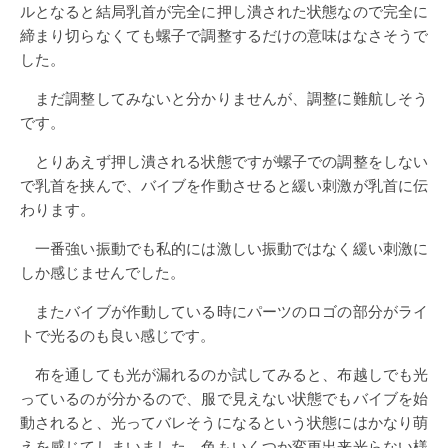
ルとなると結局乳首が完全に押し潰された状態なので完全に
締まり切らなくても螺子で調整するだけの意味はなさそうで
した。
まだ調整してみないと分かりませんが、調整に難航しそう
です。
とりあえず押し潰される状態ですが螺子での調整をしない
で乳首を挟んで、バイブを作動させると緩い刺激が乳首に伝
わります。
一番強い振動でも私的には激しい振動ではなく緩い刺激に
しか感じませんでした。
またバイブが作動している時にパーツのロゴの部分がライ
トで光るのも良い感じです。
布を通しても光が漏れるのか試してみると、布越しでも光
っているのが分かるので、服で見えない状態でもバイブを始
動されると、光ってバレそうになるという状態にはかなり萌
えを感じてしまいました。色もいくつか変更出来光らない様