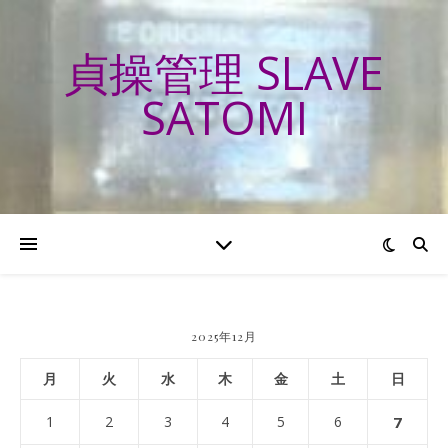
貞操管理 SLAVE
SATOMI
2025年12月
月
火
水
木
金
土
日
1
2
3
4
5
6
7