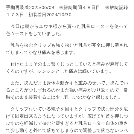
手枷再装着2025/06/09 未解錠期間４８日目 未解錠記録
１７３日 初装着日2024/10/30
今日は朝からユウキ様から貰った乳首ローターを使って
色々テストをしていました。
乳首を挟むクリップも強く挟むと乳首が完全に押し潰され
てしまってかなり痛みを感じます。
付けたままそのまま暫くじっとしていると痛みが麻痺して
くるのですが、ジンジンとした痛みは続いています。
また、挟んだまま身体を動かすと重みのせいで、挟んでい
るところが少しずれるのかまた強い痛みがぶり返すので、常
時そのまま装着するには少し難しいのかなと感じました。
クリップ付いている螺子を回すとクリップで挟む部分を広
げて固定出来るようになっていますが、広げて乳首を押しつ
ぶすのを軽減して挟むと緩すぎると乳首ローター自体の重さ
で少し動くと外れて落ちてしまうので調整して落ちないレベ