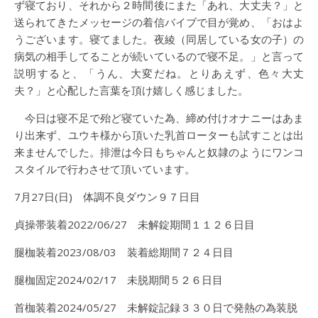
ず寝ており、それから２時間後にまた「あれ、大丈夫？」と
送られてきたメッセージの着信バイブで目が覚め、「おはよ
うございます。寝てました。夜綾（同居している女の子）の
病気の相手してることが続いているので寝不足。」と言って
説明すると、「うん、大変だね。とりあえず、色々大丈
夫？」と心配した言葉を頂け嬉しく感じました。
今日は寝不足で殆ど寝ていた為、締め付けオナニーはあま
り出来ず、ユウキ様から頂いた乳首ローターも試すことは出
来ませんでした。排泄は今日もちゃんと奴隷のようにワンコ
スタイルで行わさせて頂いています。
7月27日(日) 体調不良ダウン９７日目
貞操帯装着2022/06/27 未解錠期間１１２６日目
腿枷装着2023/08/03 装着総期間７２４日目
腿枷固定2024/02/17 未脱期間５２６日目
首枷装着2024/05/27 未解錠記録３３０日で発熱の為装脱