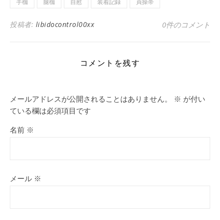
手枷
腿枷
自慰
装着記録
貞操帯
投稿者:
libidocontrol00xx
0件のコメント
コメントを残す
メールアドレスが公開されることはありません。
※
が付い
ている欄は必須項目です
名前
※
メール
※