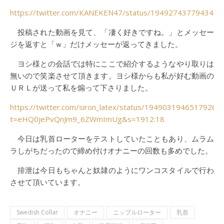
https://twitter.com/KANEKEN47/status/1949274377943494
投稿された動画を見て、「凄く好きですね。」とメッセー
ジを返すと「ｗ」だけメッセーが返ってきました。
ヨシ様との会話では特にここで紹介するようなやり取りは
無いので笑楽させて頂きます。ヨシ様からも私が好む動画の
ＵＲＬが送って私を煽って下さりました。
https://twitter.com/siron_latex/status/19490319465179263
t=eHQ0jePvQnJm9_6ZWmImUg&s=1912:18
今日は乳首ローターをテストしていたこともあり、ムラム
ラしがちだったので締め付けオナニーの回数も多めでした。
排泄は今日もちゃんと奴隷のようにワンコスタイルで行わ
させて頂いています。
Swedish Collar
オナニー
ニップルローター
乳首