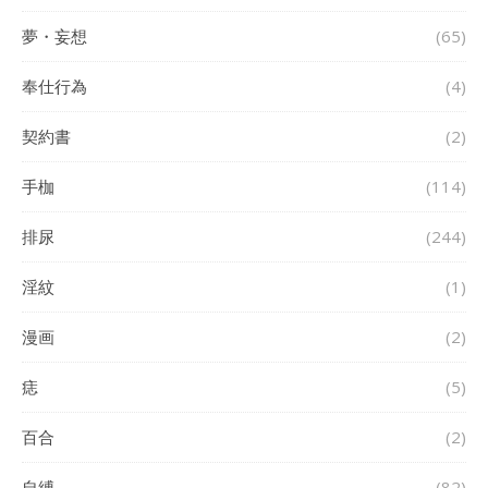
夢・妄想
(65)
奉仕行為
(4)
契約書
(2)
手枷
(114)
排尿
(244)
淫紋
(1)
漫画
(2)
痣
(5)
百合
(2)
自縛
(82)