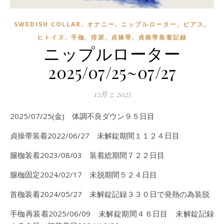
,
,
,
,
SWEDISH COLLAR
オナニー
ニップルローター
ピアス
,
,
,
,
ヒトイヌ
手枷
排尿
貞操帯
貞操帯装着記録
ニップルローター
2025/07/25~07/27
12月 7, 2025
2025/07/25(金) 体調不良ダウン９５日目
貞操帯装着2022/06/27 未解錠期間１１２４日目
腿枷装着2023/08/03 装着総期間７２２日目
腿枷固定2024/02/17 未脱期間５２４日目
首枷装着2024/05/27 未解錠記録３３０日で発熱の為装脱
手枷再装着2025/06/09 未解錠期間４６日目 未解錠記録