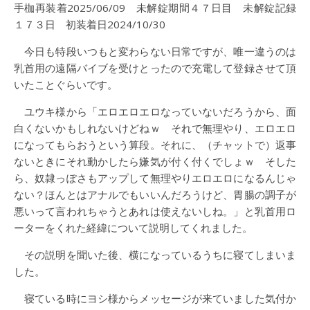
手枷再装着2025/06/09 未解錠期間４７日目 未解錠記録
１７３日 初装着日2024/10/30
今日も特段いつもと変わらない日常ですが、唯一違うのは
乳首用の遠隔バイブを受けとったので充電して登録させて頂
いたことぐらいです。
ユウキ様から「エロエロエロなっていないだろうから、面
白くないかもしれないけどねｗ それで無理やり、エロエロ
になってもらおうという算段。それに、（チャットで）返事
ないときにそれ動かしたら嫌気が付く付くでしょｗ そした
ら、奴隷っぽさもアップして無理やりエロエロになるんじゃ
ない？ほんとはアナルでもいいんだろうけど、胃腸の調子が
悪いって言われちゃうとあれは使えないしね。」と乳首用ロ
ーターをくれた経緯について説明してくれました。
その説明を聞いた後、横になっているうちに寝てしまいま
した。
寝ている時にヨシ様からメッセージが来ていました気付か