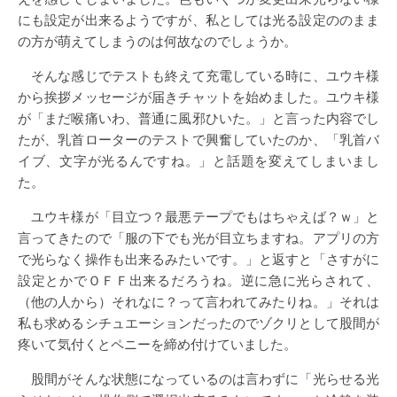
にも設定が出来るようですが、私としては光る設定ののまま
の方が萌えてしまうのは何故なのでしょうか。
そんな感じでテストも終えて充電している時に、ユウキ様
から挨拶メッセージが届きチャットを始めました。ユウキ様
が「まだ喉痛いわ、普通に風邪ひいた。」と言った内容でし
たが、乳首ローターのテストで興奮していたのか、「乳首バ
イブ、文字が光るんですね。」と話題を変えてしまいまし
た。
ユウキ様が「目立つ？最悪テープでもはちゃえば？ｗ」と
言ってきたので「服の下でも光が目立ちますね。アプリの方
で光らなく操作も出来るみたいです。」と返すと「さすがに
設定とかでＯＦＦ出来るだろうね。逆に急に光らされて、
（他の人から）それなに？って言われてみたりね。」それは
私も求めるシチュエーションだったのでゾクリとして股間が
疼いて気付くとペニーを締め付けていました。
股間がそんな状態になっているのは言わずに「光らせる光