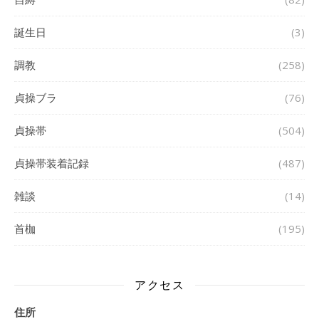
誕生日
(3)
調教
(258)
貞操ブラ
(76)
貞操帯
(504)
貞操帯装着記録
(487)
雑談
(14)
首枷
(195)
アクセス
住所