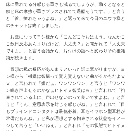
床に垂れてる分感じる重さも減るでしょうが、動くとなると
鎖と床の摩擦が重さプラスされてて過酷そうです。」と言う
と「首、擦れちゃうよね。」と返って来て今日のユウキ様と
のチャットは終了しました。
お昼になってヨシ様から「こんどこそおはよう。なんかこ
こ数日反応あんまりだけど、大丈夫？」と聞かれて「大丈夫
ですよ。」と言う会話から、片付けの話へと変わりその後雑
談が続きます。
冒頭の私の反応があんまりといった話に繋がりますが、ヨ
シ様から「機嫌は智構って貰え貰えないと曲がるかもだよｗ
ｗ」と言われて「嫌だぁ。ワンワンワン」と言うと「ワンワ
ン鳴き声出せるのかなぁヒトイヌ智美はｗ」と言われて「拘
束されている上に、声出せないのって良いですよね。」と言
うと「うん、意思表示を封じる感じがね。」と言われて「目
もブラインドコンタクトは最低必着、耳もイヤホン型耳栓が
常備だもんね。」と私が理想とする拘束される状態をイメー
ジして言うと「いいねぇ。」と言われ「その状態でヒトイヌ