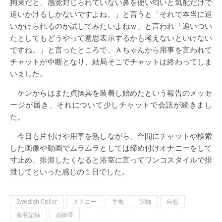
拘束だと、感覚封じられていない鼻を使い匂いと気配だけで
追いかけるしかないですよね。」と言うと「それで本当に追
いかけられるのか試してみたいよねｗ」と言われ「追いつい
たとしてもどうやって意思表示するかも考えないといけない
ですね。」と言ったところで、Ａちゃんから用事を言われて
チャットが中断となり、結局そこでチャットは終わってしま
いました。
ケンからはまた貞操具を装着し始めたという報告のメッセ
ージが届き、それについて少しチャットで会話が続きまし
た。
今日も片付けや用事を熟しながら、合間にチャットや検索
した画像や動画でムラムラとしては締め付けオナニーをして
寸止め、排泄したくなると浴室に言ってワンコスタイルで排
泄してといった感じの１日でした。
Swedish Collar
オナニー
手枷
腿枷
自慰
装着記録
貞操帯