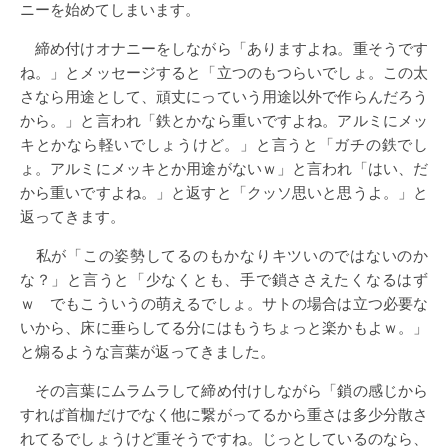
ニーを始めてしまいます。
締め付けオナニーをしながら「ありますよね。重そうです
ね。」とメッセージすると「立つのもつらいでしょ。この太
さなら用途として、頑丈にっていう用途以外で作らんだろう
から。」と言われ「鉄とかなら重いですよね。アルミにメッ
キとかなら軽いでしょうけど。」と言うと「ガチの鉄でし
ょ。アルミにメッキとか用途がないｗ」と言われ「はい、だ
から重いですよね。」と返すと「クッソ思いと思うよ。」と
返ってきます。
私が「この姿勢してるのもかなりキツいのではないのか
な？」と言うと「少なくとも、手で鎖ささえたくなるはず
ｗ でもこういうの萌えるでしょ。サトの場合は立つ必要な
いから、床に垂らしてる分にはもうちょっと楽かもよｗ。」
と煽るような言葉が返ってきました。
その言葉にムラムラして締め付けしながら「鎖の感じから
すれば首枷だけでなく他に繋がってるから重さは多少分散さ
れてるでしょうけど重そうですね。じっとしているのなら、