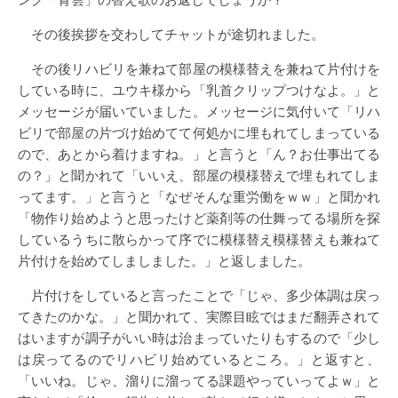
その後挨拶を交わしてチャットが途切れました。
その後リハビリを兼ねて部屋の模様替えを兼ねて片付けを
している時に、ユウキ様から「乳首クリップつけなよ。」と
メッセージが届いていました。メッセージに気付いて「リハ
ビリで部屋の片づけ始めてて何処かに埋もれてしまっている
ので、あとから着けますね。」と言うと「ん？お仕事出てる
の？」と聞かれて「いいえ、部屋の模様替えで埋もれてしま
ってます。」と言うと「なぜそんな重労働をｗｗ」と聞かれ
「物作り始めようと思ったけど薬剤等の仕舞ってる場所を探
しているうちに散らかって序でに模様替え模様替えも兼ねて
片付けを始めてしましました。」と返しました。
片付けをしていると言ったことで「じゃ、多少体調は戻っ
てきたのかな。」と聞かれて、実際目眩ではまだ翻弄されて
はいますが調子がいい時は治まっていたりもするので「少し
は戻ってるのでリハビリ始めているところ。」と返すと、
「いいね。じゃ、溜りに溜ってる課題やっていってよｗ」と