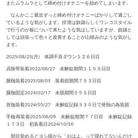
またムラムラとして締め付けオナニーを始めてしまいます。
なんかここ最近ずっと締め付けオナニーばかりして過ごし
ているような気がします。排泄は奴隷らしくワンコスタイル
で行うのが板について来たような気はしていますが、奴隷と
しては頑張って色々と改善することが山積みのような気がし
ます。
2025/08/25(月) 体調不良ダウン１２６日目
貞操帯装着2022/06/27 未解錠期間１１５５日目
腿枷装着2023/08/03 装着総期間７５３日目
腿枷固定2024/02/17 未脱期間５５５日目
首枷装着2024/05/27 未解錠記録３３０日で発熱の為装脱
手枷再装着2025/06/09 未解錠期間７７日目 未解錠記録
１７３日 初装着日2024/10/30
朝目覚めるとヨシ様から「おはよ。って寝れてないんだけ