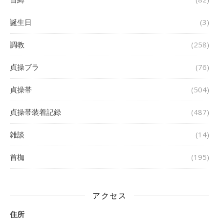
誕生日
(3)
調教
(258)
貞操ブラ
(76)
貞操帯
(504)
貞操帯装着記録
(487)
雑談
(14)
首枷
(195)
アクセス
住所