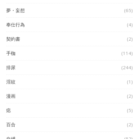
夢・妄想
(65)
奉仕行為
(4)
契約書
(2)
手枷
(114)
排尿
(244)
淫紋
(1)
漫画
(2)
痣
(5)
百合
(2)
自縛
(82)