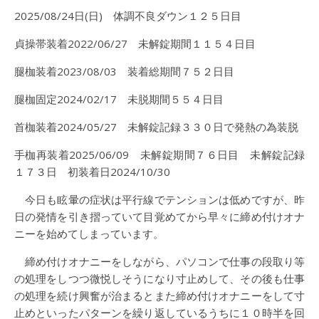
2025/08/24日(日) 体調不良ダウン１２５日目
貞操帯装着2022/06/27 未解錠期間１１５４日目
腿枷装着2023/08/03 装着総期間７５２日目
腿枷固定2024/02/17 未脱期間５５４日目
首枷装着2024/05/27 未解錠記録３３０日で発熱の為装脱
手枷再装着2025/06/09 未解錠期間７６日目 未解錠記録
１７３日 初装着日2024/10/30
今日も眩暈の症状は平行線でテンションは低めですが、昨
日の発情を引き摺っていて目覚めてから早々に締め付けオナ
ニーを始めてしまっています。
締め付けオナニーをしながら、パソコンで仕事の段取り等
の処理をしつつ微悦しそうになり寸止めして、その後も仕事
の処理を続け興奮が治まるとまた締め付けオナニーをして寸
止めといったパターンを繰り返しているうちに１０時半を回