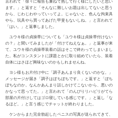
言われて「徐々に報告も兼ねて熟して行く様にしたいと思い
ます。」と返すと「そんなに難しいお題は出してないと思う
から、じわじわやっていってよ。じゃないと、色んな拘束具
やら、玩具やら買ってあげた甲斐もないしね。」と言われて
「はい。」と返事しました。
ユウキ様の貞操帯についても「ユウキ様は貞操帯付けない
の？」と聞いてみましたが「付けてねえなぁ。」と返事が来
て、ユウキ様の貞操帯装着の話はそこで終わってしまいまし
た。私がコンスタントに課題とかに取り組めていたら、装着
自体にはさほど興味ないのかもしれませんね。
ヨシ様もお片付け中に「調子あんまり良くないのかな。」
メッセージが届き「調子はぼちぼちです。」と返すと「ぼち
ぼちなのか。なんかあんまり話しかけてこないから、悪いの
かなって思ってた。」と言われて「のんびりリハビリがてら
部屋の片付けしてはゴロ寝している感じです。」と返し「な
るほど。」と言う感じでチャットが終わりました。
ケンからまた完全勃起したペニスの写真が送られてきて、