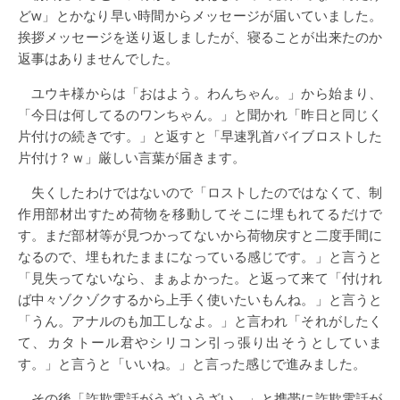
どw」とかなり早い時間からメッセージが届いていました。
挨拶メッセージを送り返しましたが、寝ることが出来たのか
返事はありませんでした。
ユウキ様からは「おはよう。わんちゃん。」から始まり、
「今日は何してるのワンちゃん。」と聞かれ「昨日と同じく
片付けの続きです。」と返すと「早速乳首バイブロストした
片付け？ｗ」厳しい言葉が届きます。
失くしたわけではないので「ロストしたのではなくて、制
作用部材出すため荷物を移動してそこに埋もれてるだけで
す。まだ部材等が見つかってないから荷物戻すと二度手間に
なるので、埋もれたままになっている感じです。」と言うと
「見失ってないなら、まぁよかった。と返って来て「付けれ
ば中々ゾクゾクするから上手く使いたいもんね。」と言うと
「うん。アナルのも加工しなよ。」と言われ「それがしたく
て、カタトール君やシリコン引っ張り出そうとしていま
す。」と言うと「いいね。」と言った感じで進みました。
その後「詐欺電話がうざいうざい。」と携帯に詐欺電話が