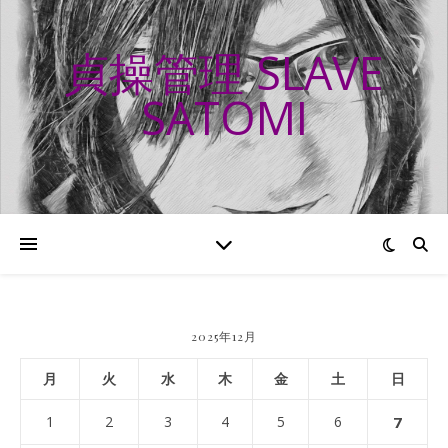
貞操管理 SLAVE
SATOMI
2025年12月
月
火
水
木
金
土
日
1
2
3
4
5
6
7