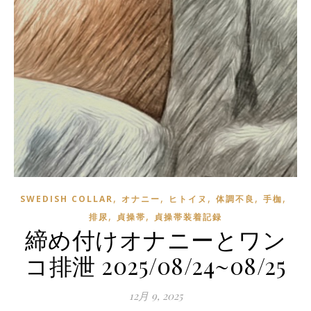
,
,
,
,
,
SWEDISH COLLAR
オナニー
ヒトイヌ
体調不良
手枷
,
,
排尿
貞操帯
貞操帯装着記録
締め付けオナニーとワン
コ排泄 2025/08/24~08/25
12月 9, 2025