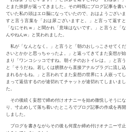
とまた挨拶が返ってきました。その時既にブログ記事を書い
ていた私の頭はエロ脳になっていたので、おはようございま
すと言う言葉を「おは尿ございますと。」と言って返すと
「なにそれｗ」と聞かれ「意味はないです。」と言うと「な
んやねんw」と笑われました。
私が「なんとなく。」と言うと「朝のおしっこさせてくだ
さいとかかと思っちゃったよ。」と返ってきてまた妄想が始
まり「ワンコシッコですね。朝イチのおトイレは。」と言う
と「そうだね。若しくは膀胱から直接アナルプラグに流し込
まれるかもね。」と言われてまた妄想の世界に１人嵌ってし
まって返信するのが途切れてチャットが途切れてしまいまし
た。
その後続く妄想で締め付けオナニーを始め微悦しそうにな
り、寸止めして落ち着いたところでブログ記事の作成を再開
しました。
ブログを書きながらその後も何度か締め付けオナニー寸止