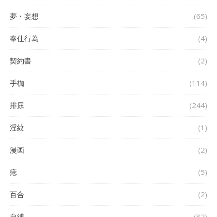
夢・妄想
(65)
奉仕行為
(4)
契約書
(2)
手枷
(114)
排尿
(244)
淫紋
(1)
漫画
(2)
痣
(5)
百合
(2)
自縛
(82)