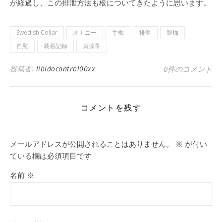
が経過し、この排泄方法も板についてきたように思います。
Swedish Collar
オナニー
手枷
排泄
腿枷
自慰
装着記録
貞操帯
投稿者:
libidocontrol00xx
0件のコメント
コメントを残す
メールアドレスが公開されることはありません。
※
が付い
ている欄は必須項目です
名前
※