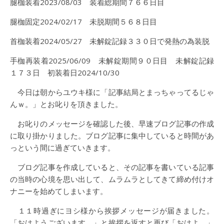
腿枷装着2023/08/03 装着総期間７６６日目
腿枷固定2024/02/17 未脱期間５６８日目
首枷装着2024/05/27 未解錠記録３３０日で発熱の為装脱
手枷再装着2025/06/09 未解錠期間９０日目 未解錠記録
１７３日 初装着日2024/10/30
今日は朝からユウキ様に「記事結局とまっちゃってるじゃ
んｗ。」とお叱りを頂きました。
お叱りのメッセージを確認した後、早速ブログ記事の作成
に取り掛かりました。ブログ記事に集中していると時間があ
っという間に過ぎていきます。
ブログ記事を作成していると、その記事を書いている記事
の当時の心境を思い出して、ムラムラとしてきて締め付けオ
ナニーを始めてしまいます。
１１時過ぎにヨシ様から挨拶メッセージが届きました。
「おはようございます。」と挨拶を返すと再び「おはよ。」