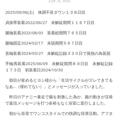
12月 21, 2025
2025/09/06(土) 体調不良ダウン１３８日目
貞操帯装着2022/06/27 未解錠期間１１６７日目
腿枷装着2023/08/03 装着総期間７６５日目
腿枷固定2024/02/17 未脱期間５６７日目
首枷装着2024/05/27 未解錠記録３３０日で発熱の為装脱
手枷再装着2025/06/09 未解錠期間８９日目 未解錠記録
１７３日 初装着日2024/10/30
朝目が覚めるとヨシ様から「生活サイクルがズレてきてる
なあ…（寝れてない）」とメッセージが入っていました。
昨日のアナニー暴走で腸を刺激した為か、腸の動きが活発
で返信メッセージを打つ余裕もなく浴室に直行しました。
朝から浴室でワンコスタイルでの快調な排泄活動。アフタ