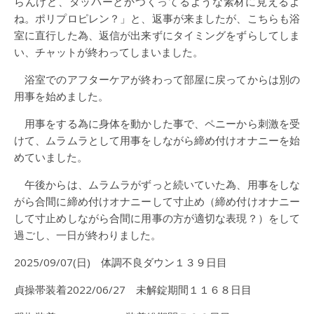
らんけど、タッパーとかつくってるような素材に見えるよ
ね。ポリプロピレン？」と、返事が来ましたが、こちらも浴
室に直行した為、返信が出来ずにタイミングをずらしてしま
い、チャットが終わってしまいました。
浴室でのアフターケアが終わって部屋に戻ってからは別の
用事を始めました。
用事をする為に身体を動かした事で、ペニーから刺激を受
けて、ムラムラとして用事をしながら締め付けオナニーを始
めていました。
午後からは、ムラムラがずっと続いていた為、用事をしな
がら合間に締め付けオナニーして寸止め（締め付けオナニー
して寸止めしながら合間に用事の方が適切な表現？）をして
過ごし、一日が終わりました。
2025/09/07(日) 体調不良ダウン１３９日目
貞操帯装着2022/06/27 未解錠期間１１６８日目