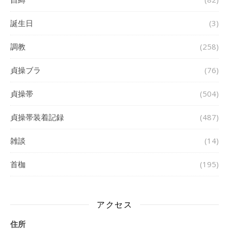
誕生日
(3)
調教
(258)
貞操ブラ
(76)
貞操帯
(504)
貞操帯装着記録
(487)
雑談
(14)
首枷
(195)
アクセス
住所