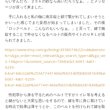
らいすんだろ、２５ｋの鉄なら高いだろうなぁ。」とメッセ
ージが戻って来ました。
手に入れると私の枷に南京錠と鎖で繋がれてしまいそうと
かいった感じでまた妄想が始まってしまいました。その後
「ロックベルト、こんなのもいいなぁ。」と言って、鍵で施
錠することで外せなくなるベルトの販売サイトのＵＲＬが送
られてきました。
https://www.etsy.com/jp/listing/4358074622/rokkuberuto?
ls=s&ga_order=most_relevant&ga_search_type=all&ga_view_t
2-16&pro=1&content_source=73b84cb3-b061-4ab1-
9239-
b4ca14de22a6%253A77441466ef66334bf0b863818498a095c5
b061-4ab1-9239-
b4ca14de22a6%3A77441466ef66334bf0b863818498a095c
性犯罪から身を守るためのベルトですがトイレ等を考える
と鍵がないと大変な思いをするので、鍵を常に身に着けてい
る時点で効果は薄そうとか、このベルトを付けられて鍵を取