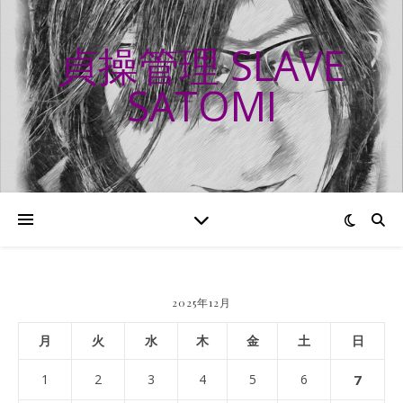
貞操管理 SLAVE
SATOMI
2025年12月
月
火
水
木
金
土
日
1
2
3
4
5
6
7