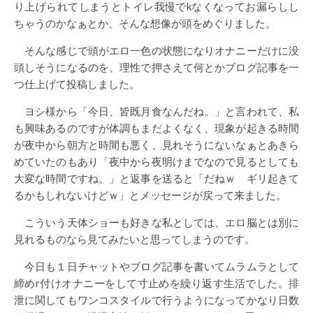
り上げられてしまうとトイレ我慢でkなくなってお漏らしし
ちゃうのかなぁとか、そんな想像が頭をめぐりました。
そんな感じで頭がエロ一色の状態になりオナニーだけに没
頭しそうになるのを、理性で押さえて何とかブログ記事を一
つ仕上げて投稿しました。
ヨシ様から「今日、皆既月食なんだね。」と言われて、私
も興味あるのですが体調もまだよくなく、現象が起きる時間
が夜中から朝方と時間も悪く、見れそうにないなぁとあきら
めていたのもあり「夜中から夜明けまでなので見るとしても
大変な時間ですね。」と返事を送ると「だねｗ ギリ起きて
るかもしれないけどｗ」とメッセージが戻って来ました。
こういう天体ショーも好きな私としては、エロ脳とは別に
見れるものなら見てみたいと思ってしまうのです。
今日も１日チャットやブログ記事を書いてムラムラとして
締めr付けオナニーをして寸止めを繰り返す生活でした。排
泄に関してもワンコスタイルで行うようになってかなり日数