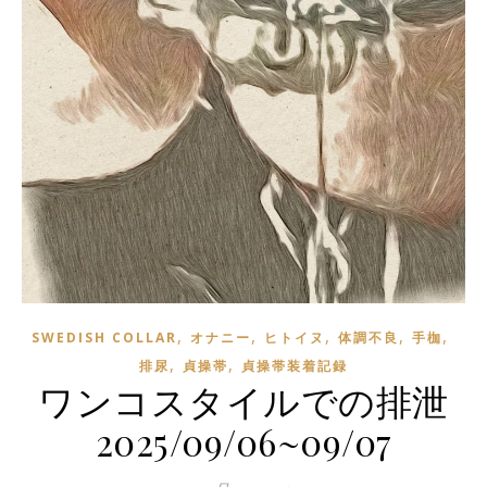
,
,
,
,
,
SWEDISH COLLAR
オナニー
ヒトイヌ
体調不良
手枷
,
,
排尿
貞操帯
貞操帯装着記録
ワンコスタイルでの排泄
2025/09/06~09/07