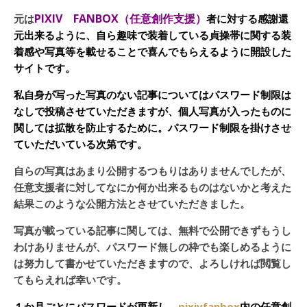
PIXIV FANBOX（任意創作支援）
元は
者に対する感謝還
元出来るように、自ら趣味で装着している貞操帯に関する装
着感や写真等を載せることで喜んでもらえるように開設した
サイトです。
私自身が写った写真のない記事についてはパスワード制限は
なしで投稿させていただきますが、個人写真が入ったものに
関しては拡散を防止するために。パスワード制限を掛けさせ
ていただいている次第です。
自らの写真はあまり公開するつもりはありませんでしたが、
任意支援者に対してなにか何か出来るものはないかと考えた
結果このような公開方法とさせていただきました。
写真が載っている記事に関しては、無料で公開できずもうし
わけありませんが、パスワード無しの枠でも楽しめるように
は努力して書かせていただきますので、よろしければ閲覧し
てもらえれば幸いです。
１か月ごとにパスワードが更新し、
pixivfanbox
内の任意創